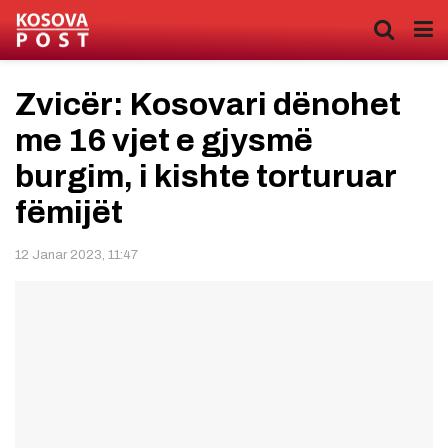
Zvicër: Kosovari dënohet
me 16 vjet e gjysmë
burgim, i kishte torturuar
fëmijët
12 Janar 2023, 11:47