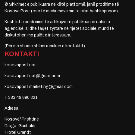
© Shkrimet e publikuara në këtë platformë, janë prodhime të
Kosova Post (ose të mediumeve me të cilat bashkëpunon).
Kushtet e përdorimit të artikujve të publikuar në uebin e
agjencisë, si dhe faqet zyrtare në rrjetet sociale, mund të
diskutohen me palët e interesuara.
(Për më shumë shihni rubrikën e kontaktit)
KONTAKTI
kosovapost.net
kosovapost.net@gmail.com
kosovapost.marketing@gmail.com
+ 383 49 890 321
Adresa:
Kosovë/ Prishtinë
Rruga: Garibaldi;
‘Hotel Grand’;