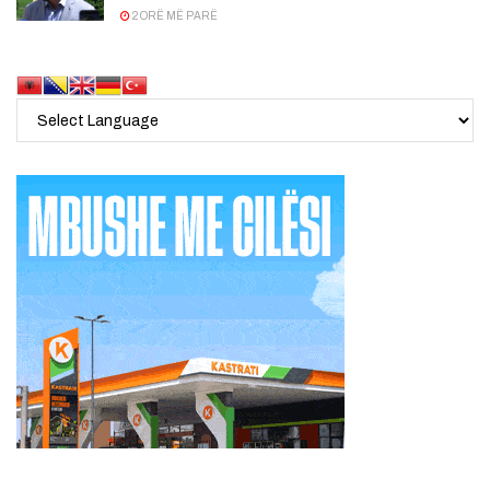
2 ORË MË PARË