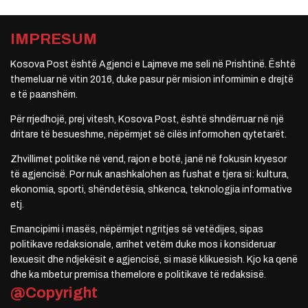
IMPRESUM
Kosova Post është Agjenci e Lajmeve me seli në Prishtinë. Është
themeluar në vitin 2016, duke pasur për mision informimin e drejtë
e të paanshëm.
Për rrjedhojë, prej vitesh, Kosova Post, është shndërruar në një
dritare të besueshme, nëpërmjet së cilës informohen qytetarët.
Zhvillimet politike në vend, rajon e botë, janë në fokusin kryesor
të agjencisë. Por nuk anashkalohen as fushat e tjera si: kultura,
ekonomia, sporti, shëndetësia, shkenca, teknologjia informative
etj.
Emancipimi i masës, nëpërmjet ngritjes së vetëdijes, sipas
politikave redaksionale, arrihet vetëm duke mos i konsideruar
lexuesit dhe ndjekësit e agjencisë, si masë klikuesish. Kjo ka qenë
dhe ka mbetur premisa themelore e politikave të redaksisë.
@Copyright