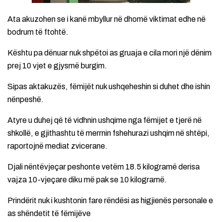
Ata akuzohen se i kanë mbyllur në dhomë viktimat edhe në
bodrum të ftohtë.
Kështu pa dënuar nuk shpëtoi as gruaja e cila mori një dënim
prej 10 vjet e gjysmë burgim.
Sipas aktakuzës, fëmijët nuk ushqeheshin si duhet dhe ishin
nënpeshë.
Atyre u duhej që të vidhnin ushqime nga fëmijet e tjerë në
shkollë, e gjithashtu të merrnin fshehurazi ushqim në shtëpi,
raportojnë mediat zvicerane.
Djali nëntëvjeçar peshonte vetëm 18.5 kilogramë derisa
vajza 10-vjeçare diku më pak se 10 kilogramë.
Prindërit nuk i kushtonin fare rëndësi as higjienës personale e
as shëndetit të fëmijëve