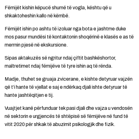
Fëmijët kishin këpucë shumë të vogla, kështu që u
shkaktoheshin kallo në këmbë.
Fëmijët ishin po ashtu të izoluar nga bota e jashtme duke
mos pasur mundësi të kontaktonin shoqërinë e klasës e as të
merrnin pjesë në ekskursione.
Sipas aktakuzës së ngritur ndaj çiftit bashkëshortor,
maltretimet ndaj fëmijëve të tyre ishin aq të rënda.
Madje, thuhet se gruaja zvicerane, e kishte detyruar vajzën
që t’i hante të vjellat e saj e ndërkaq djali ishte detyruar të
hante jashtëqitjen e tij.
Vuajtjet kanë përfunduar tek pasi djali dhe vajza u vendosën
në sektorin e urgjencës të shtëpisë së fëmijëve në fund të
vitit 2020 për shkak të abuzimit psikologjik dhe fizik.