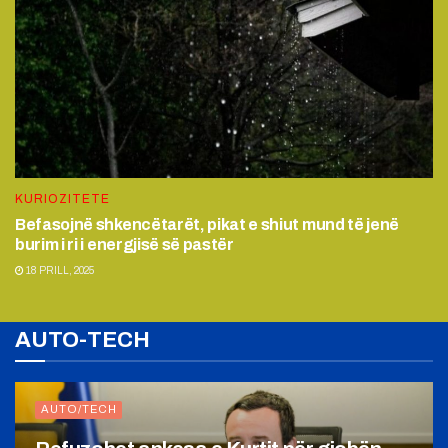
KURIOZITETE
Befasojnë shkencëtarët, pikat e shiut mund të jenë
burim i ri i energjisë së pastër
18 PRILL, 2025
AUTO-TECH
AUTO/TECH