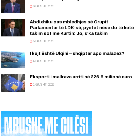
6 GUSHT, 2026
Abdixhiku pas mbledhjes së Grupit
Parlamentar të LDK-së, pyetet nëse do të ketë
takim sot me Kurtin: Jo, s’ka takim
5 GUSHT, 2026
I kujt është Ulqini – shqiptar apo malazez?
4 GUSHT, 2026
Eksporti i mallrave arriti në 226.6 milionë euro
1 GUSHT, 2026