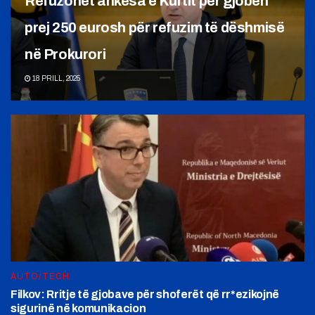
Refuzohet ankesa e Kurtit për gjobën
prej 250 eurosh për refuzim të dëshmisë
në Prokurori
18 PRILL, 2025
AUTO/TECH
Filkov: Rritje të gjobave për shoferët që rr*ezikojnë
sigurinë në komunikacion