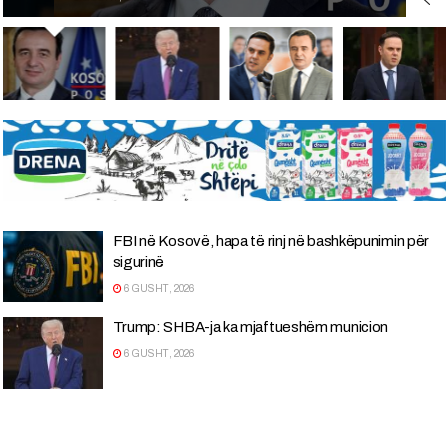
FBI në Kosovë, hapa të rinj në bashkëpunimin për
sigurinë
6 GUSHT, 2026
Trump: SHBA-ja ka mjaftueshëm municion
6 GUSHT, 2026