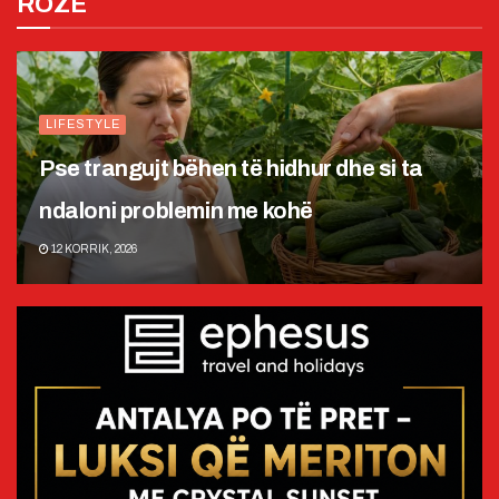
ROZË
LIFESTYLE
Pse trangujt bëhen të hidhur dhe si ta
ndaloni problemin me kohë
12 KORRIK, 2026