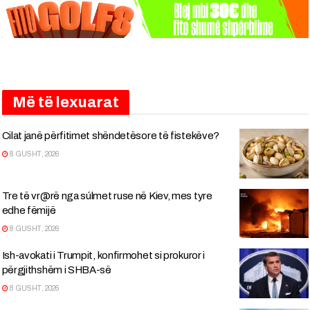
Më të lexuarat
Cilat janë përfitimet shëndetësore të fistekëve?
8 GUSHT, 2026
Tre të vr@rë nga súlmet ruse në Kiev, mes tyre
edhe fëmijë
8 GUSHT, 2026
Ish-avokati i Trumpit, konfirmohet si prokuror i
përgjithshëm i SHBA-së
8 GUSHT, 2026