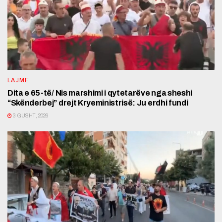
LAJME
Dita e 65-të/ Nis marshimi i qytetarëve nga sheshi
“Skënderbej” drejt Kryeministrisë: Ju erdhi fundi
3 GUSHT, 2026