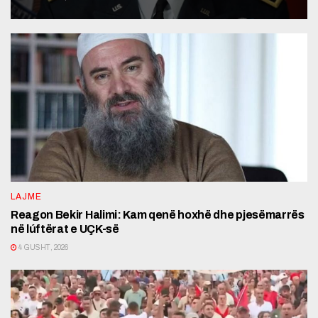
LAJME
Reagon Bekir Halimi: Kam qenë hoxhë dhe pjesëmarrës
në lúftërat e UÇK-së
4 GUSHT, 2026