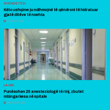
SHËNDETËSI
Këto ushqime ju ndihmojnë të qëndroni të hidratuar
gjatë ditëve të nxehta
4 GUSHT, 2026
LAJME
Punësohen 25 anesteziologë të rinj, zbutet
mbingarkesa në spitale
22 KORRIK, 2026