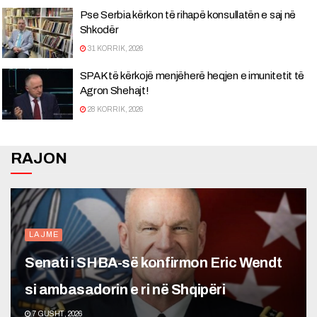
Pse Serbia kërkon të rihapë konsullatën e saj në
Shkodër
31 KORRIK, 2026
SPAK të kërkojë menjëherë heqjen e imunitetit të
Agron Shehajt!
28 KORRIK, 2026
RAJON
LAJME
Senati i SHBA-së konfirmon Eric Wendt
si ambasadorin e ri në Shqipëri
7 GUSHT, 2026