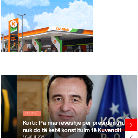
BOTË
Trump: SHBA-ja ka mjaftueshëm
municion
6 GUSHT, 2026