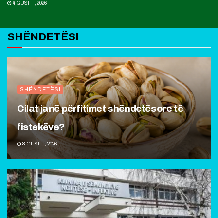
4 GUSHT, 2026
SHËNDETËSI
SHËNDETËSI
Cilat janë përfitimet shëndetësore të
fistekëve?
8 GUSHT, 2026