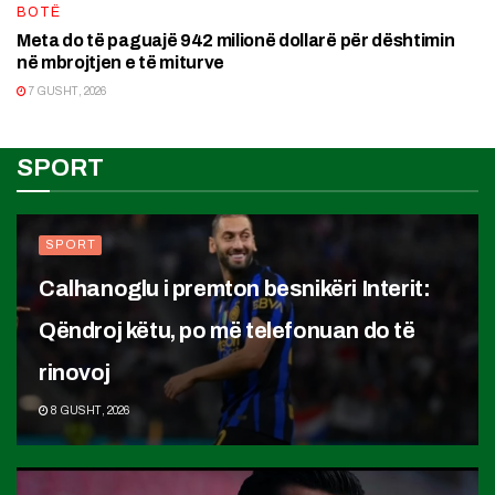
BOTË
Meta do të paguajë 942 milionë dollarë për dështimin
në mbrojtjen e të miturve
7 GUSHT, 2026
SPORT
SPORT
Calhanoglu i premton besnikëri Interit:
Qëndroj këtu, po më telefonuan do të
rinovoj
8 GUSHT, 2026