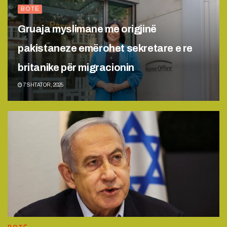
BOTË
Gruaja myslimane me origjinë
pakistaneze emërohet sekretare e re
britanike për migracionin
7 SHTATOR, 2025