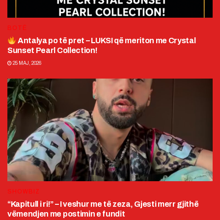
BOTË
Antalya po të pret – LUKSI që meriton me Crystal
Sunset Pearl Collection!
25 MAJ, 2026
SHOWBIZ
“Kapitull i ri!” – I veshur me të zeza, Gjesti merr gjithë
vëmendjen me postimin e fundit