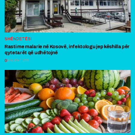
SHËNDETËSI
Rasti me malarie në Kosovë, infektologu jep këshilla për
qytetarët që udhëtojnë
6 GUSHT, 2026