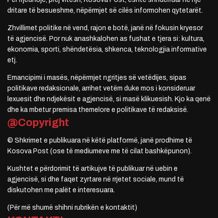
dritare të besueshme, nëpërmjet së cilës informohen qytetarët.
Zhvillimet politike në vend, rajon e botë, janë në fokusin kryesor
të agjencisë. Por nuk anashkalohen as fushat e tjera si: kultura,
ekonomia, sporti, shëndetësia, shkenca, teknologjia informative
etj.
Emancipimi i masës, nëpërmjet ngritjes së vetëdijes, sipas
politikave redaksionale, arrihet vetëm duke mos i konsideruar
lexuesit dhe ndjekësit e agjencisë, si masë klikuesish. Kjo ka qenë
dhe ka mbetur premisa themelore e politikave të redaksisë.
@Copyright
© Shkrimet e publikuara në këtë platformë, janë prodhime të
Kosova Post (ose të mediumeve me të cilat bashkëpunon).
Kushtet e përdorimit të artikujve të publikuar në uebin e
agjencisë, si dhe faqet zyrtare në rrjetet sociale, mund të
diskutohen me palët e interesuara.
(Për më shumë shihni rubrikën e kontaktit)