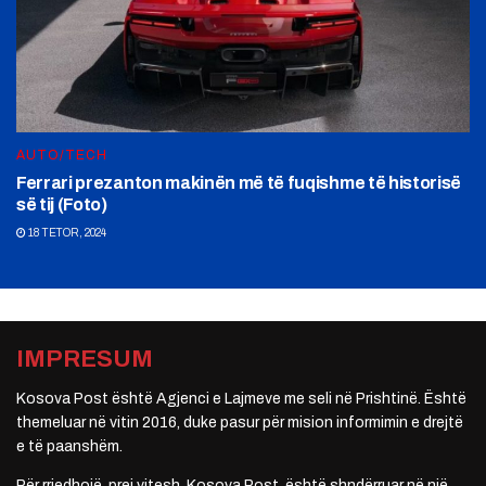
AUTO/TECH
Ferrari prezanton makinën më të fuqishme të historisë
së tij (Foto)
18 TETOR, 2024
IMPRESUM
Kosova Post është Agjenci e Lajmeve me seli në Prishtinë. Është
themeluar në vitin 2016, duke pasur për mision informimin e drejtë
e të paanshëm.
Për rrjedhojë, prej vitesh, Kosova Post, është shndërruar në një