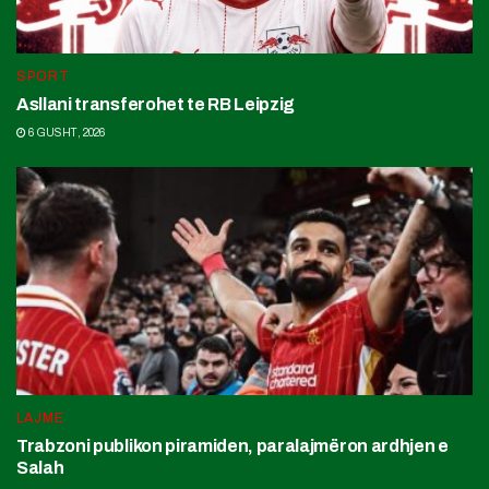
SPORT
Asllani transferohet te RB Leipzig
6 GUSHT, 2026
LAJME
Trabzoni publikon piramiden, paralajmëron ardhjen e
Salah