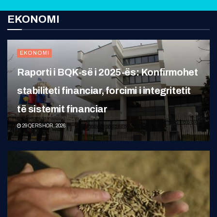
EKONOMI
EKONOMI
Raporti i BQK-së i 2025-ës: Konfirmohet
stabiliteti financiar, forcimi i integritetit
të sistemit financiar
29 QERSHOR, 2026