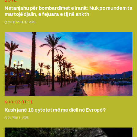
BOTË
Netanjahu për bombardimet e Iranit: Nuk po mundem ta
martojë djalin, e fejuara e tij në ankth
19 QERSHOR, 2025
KURIOZITETE
Kush janë 10 qytetet më me diell në Evropë?
21 PRILL, 2025