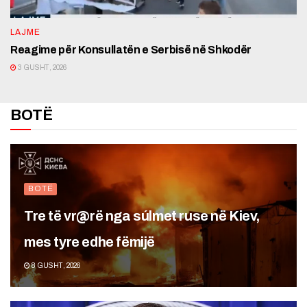
LAJME
Reagime për Konsullatën e Serbisë në Shkodër
3 GUSHT, 2026
BOTË
BOTË
Tre të vr@rë nga súlmet ruse në Kiev,
mes tyre edhe fëmijë
8 GUSHT, 2026