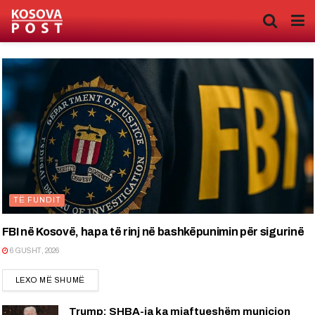
TË FUNDIT
FBI në Kosovë, hapa të rinj në bashkëpunimin për sigurinë
6 GUSHT, 2026
DETAILS
LEXO MË SHUMË
Trump: SHBA-ja ka mjaftueshëm municion