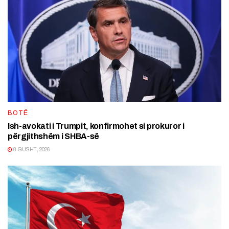
BOTË
Ish-avokati i Trumpit, konfirmohet si prokuror i
përgjithshëm i SHBA-së
8 GUSHT, 2026