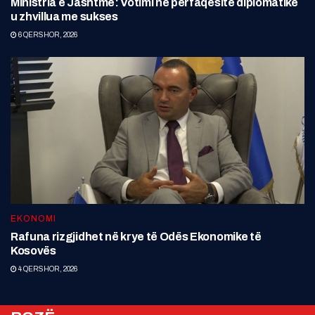
Ministria e Jashtme: Votimi në përfaqësitë diplomatike
u zhvillua me sukses
6 QERSHOR, 2026
EKONOMI
Rafuna rizgjidhet në krye të Odës Ekonomike të
Kosovës
4 QERSHOR, 2026