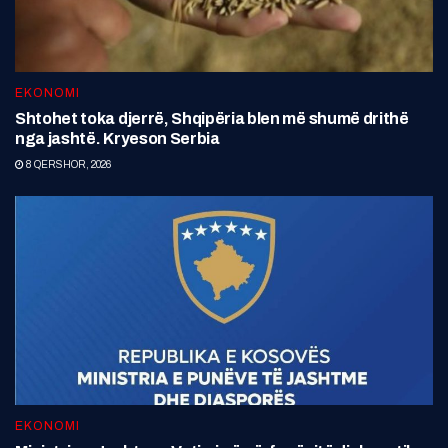
EKONOMI
Shtohet toka djerrë, Shqipëria blen më shumë drithë
nga jashtë. Kryeson Serbia
8 QERSHOR, 2026
EKONOMI