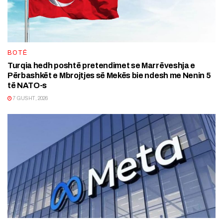
BOTË
Turqia hedh poshtë pretendimet se Marrëveshja e
Përbashkët e Mbrojtjes së Mekës bie ndesh me Nenin 5
të NATO-s
7 GUSHT, 2026