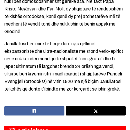
nuk i bën domosdoshmërisht gerekë ata. Në fakt Papa
Kristo Negovani dhe Fan Noli, dy shqiptarë të rëndësishëm
të kishës ortodokse, kanë qenë dy prej atdhetarëve më të
mëdhenj të vendit tonë dhe nuk kishin të bënin aspak me
Greqinë.
Janullatosi bën mirë të heqë dorë nga qëllimet
ekspansoniste dhe ultra-nacionaliste me sfond verio-epiriot
nëse nuk ka ndër mend që të shpallet “non-grata” dhe t’i
jepet ultimatum të largohet brenda 24 orësh nga vendi,
sikurse bëri kryeministri i madh partiot i shqiptarëve Pandeli
Evengjeli (ortodoks!) në vitin 1920 me një biçim Janullatosi
të kohës që donte t’i bindte me zor korçarët se ishin grekë.