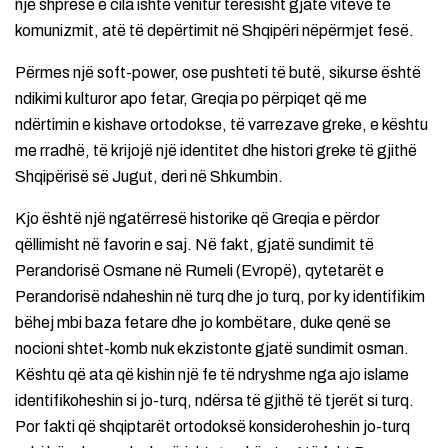
një shpresë e cila ishte venitur tërësisht gjatë viteve të
komunizmit, atë të depërtimit në Shqipëri nëpërmjet fesë.
Përmes një soft-power, ose pushteti të butë, sikurse është
ndikimi kulturor apo fetar, Greqia po përpiqet që me
ndërtimin e kishave ortodokse, të varrezave greke, e kështu
me rradhë, të krijojë një identitet dhe histori greke të gjithë
Shqipërisë së Jugut, deri në Shkumbin.
Kjo është një ngatërresë historike që Greqia e përdor
qëllimisht në favorin e saj. Në fakt, gjatë sundimit të
Perandorisë Osmane në Rumeli (Evropë), qytetarët e
Perandorisë ndaheshin në turq dhe jo turq, por ky identifikim
bëhej mbi baza fetare dhe jo kombëtare, duke qenë se
nocioni shtet-komb nuk ekzistonte gjatë sundimit osman.
Kështu që ata që kishin një fe të ndryshme nga ajo islame
identifikoheshin si jo-turq, ndërsa të gjithë të tjerët si turq.
Por fakti që shqiptarët ortodoksë konsideroheshin jo-turq