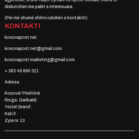
diskutohen me palët e interesuara.
(Për më shumë shihni rubrikën e kontaktit)
KONTAKTI
kosovapost.net
kosovapost.net@gmail.com
kosovapost.marketing@gmail.com
+ 383 49 890 321
Adresa:
Kosovë/ Prishtinë
Rruga: Garibaldi;
‘Hotel Grand’;
Kati II
Zyra nr. 13