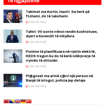
Të ngjajshme
Takimet me Kurtin, Haziri: Sa herë që
ftohemi, do të takohemi
4 ORË MË PARË
Tahiri: VV sonte rrënoi rendin kushtetues,
dyert e Kuvendit të mbyllura
5 ORË MË PARË
Punime të planifikuara në rrjetin elektrik,
KEDS tregon ku do të ketë ndërprerje të
rrymës të shtunën
5 ORË MË PARË
Pl@goset me aŕmë z@rri një person në
Banjë të Istogut, policia jep detaje
5 ORË MË PARË