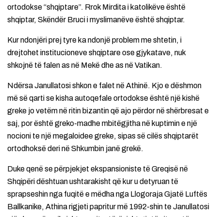
ortodokse “shqiptare”. Rrok Mirdita i katolikëve është
shqiptar, Skëndër Bruci i myslimanëve është shqiptar.
Kur ndonjëri prej tyre ka ndonjë problem me shtetin, i
drejtohet institucioneve shqiptare ose gjykatave, nuk
shkojnë të falen as në Mekë dhe as në Vatikan.
Ndërsa Janullatosi shkon e falet në Athinë. Kjo e dëshmon
më së qarti se kisha autoqefale ortodokse është një kishë
greke jo vetëm në ritin bizantin që ajo përdor në shërbresat e
saj, por është greko-madhe mbitëgjitha në kuptimin e një
nocioni te një megaloidee greke, sipas së cilës shqiptarët
ortodhoksë deri në Shkumbin janë grekë.
Duke qenë se përpjekjet ekspansioniste të Greqisë në
Shqipëri dështuan ushtarakisht që kur u detyruan të
sprapseshin nga fuqitë e mëdha nga Llogoraja Gjatë Luftës
Ballkanike, Athina rigjeti papritur më 1992-shin te Janullatosi