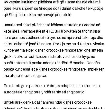
Ky veprim legjitimon pikërisht atë që Rama tha një ditë më
parë, kur u shpreh se Greqisë do t’i duhet ca kohë të kuptojë
që Shqipëria nuk ka më nevojë për tutelë.
Janullatosi shkoi pikërisht të kërkonte tutelën e Greqisë në
këtë mes. Përfaqësuesit e KOSH u orvatën të thonin disa
herë përmes zëdhënësit të tyre se në një vend laik, feja dhe
shteti duhet të jenë të ndara. Por kjo me sa duket nuk vlenka
kur bëhet fjalë për kishën ortodokse “shqiptare” dhe shtetin
grek. Në këtë rast, laicizmi i shteteve dhe ndërhyrja në
punët fetare nuk paska ndonjë rëndësi të madhe. Rëndësi
paska kur çështjet e kishës ortodokse “shqiptare” mpleksen
me ato të shtetit shqiptar.
Pra shteti grek paskërka të drejta ndaj kishësh ortodokse
autoqefale “shqiptare”, ndërsa shteti shqiptar jo.
Shteti grek qenka dashamirës ndaj kishës ortodokse
“shqiptare”, kurse shteti shqiptar armiqësor, aq sa dashka ta