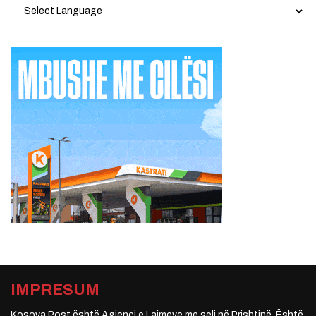
IMPRESUM
Kosova Post është Agjenci e Lajmeve me seli në Prishtinë. Është