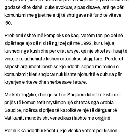
godasë këtë kishë, duke evokuar, sipas disave, atë që bëri
komunizmi me gjuetinë e tij të shtrigave në fund të viteve
’60.
Problemi është më kompleks se kaq. Vetëm tani po del në
sipërfaqe ajo që nisi të ngjizej që më 1992, kur u lejua,
kushedi nga kush dhe për cilat arsye, që një shtetas i huaj të
vinte e të udhëhiqte kishën ortodokse shqiptare. Përdoret
shpesh argumenti bosh se kjo ndodhi sepse me rënien e
komunizmit kleri shqiptar nuk kishte njohuritë e duhura për
kryerjen e riteve dhe shërbesave fetare.
Me këtë logjikë, i bie që sot në Shqipëri duhet të kishim si
prijës të komunitetit mysliman një shtetas nga Arabia
Saudite, ndërsa si prijës të katolikëve një të dërguar të
Vatikanit, mundësisht venedikas i lashtë me origjinë.
Por nuk ka ndodhur kështu, kjo vlenka vetëm për kishën