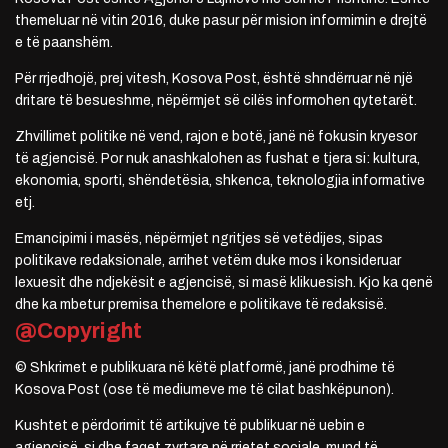
themeluar në vitin 2016, duke pasur për mision informimin e drejtë
e të paanshëm.
Për rrjedhojë, prej vitesh, Kosova Post, është shndërruar në një
dritare të besueshme, nëpërmjet së cilës informohen qytetarët.
Zhvillimet politike në vend, rajon e botë, janë në fokusin kryesor
të agjencisë. Por nuk anashkalohen as fushat e tjera si: kultura,
ekonomia, sporti, shëndetësia, shkenca, teknologjia informative
etj.
Emancipimi i masës, nëpërmjet ngritjes së vetëdijes, sipas
politikave redaksionale, arrihet vetëm duke mos i konsideruar
lexuesit dhe ndjekësit e agjencisë, si masë klikuesish. Kjo ka qenë
dhe ka mbetur premisa themelore e politikave të redaksisë.
@Copyright
© Shkrimet e publikuara në këtë platformë, janë prodhime të
Kosova Post (ose të mediumeve me të cilat bashkëpunon).
Kushtet e përdorimit të artikujve të publikuar në uebin e
agjencisë, si dhe faqet zyrtare në rrjetet sociale, mund të