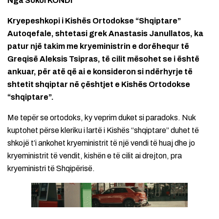
Nga Sokol KONDI
Kryepeshkopi i Kishës Ortodokse “Shqiptare”
Autoqefale, shtetasi grek Anastasis Janullatos, ka
patur një takim me kryeministrin e dorëhequr të
Greqisë Aleksis Tsipras, të cilit mësohet se i është
ankuar, për atë që ai e konsideron si ndërhyrje të
shtetit shqiptar në çështjet e Kishës Ortodokse
“shqiptare”.
Me tepër se ortodoks, ky veprim duket si paradoks. Nuk
kuptohet përse kleriku i lartë i Kishës “shqiptare” duhet të
shkojë t’i ankohet kryeministrit të një vendi të huaj dhe jo
kryeministrit të vendit, kishën e të cilit ai drejton, pra
kryeministri të Shqipërisë.