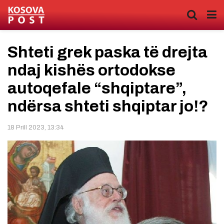
Shteti grek paska të drejta
ndaj kishës ortodokse
autoqefale “shqiptare”,
ndërsa shteti shqiptar jo!?
18 Prill 2023, 13:34