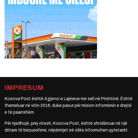
IMPRESUM
Kosova Post është Agjenci e Lajmeve me seli në Prishtinë. Është
themeluar në vitin 2016, duke pasur për mision informimin e drejtë
e të paanshëm.
Për rrjedhojë, prej vitesh, Kosova Post, është shndërruar në një
dritare të besueshme, nëpërmjet së cilës informohen qytetarët.