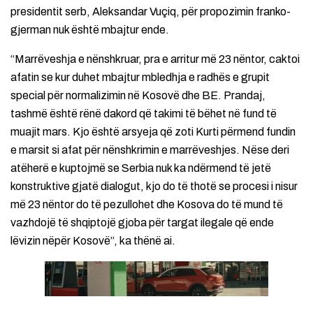
presidentit serb, Aleksandar Vuçiq, për propozimin franko-
gjerman nuk është mbajtur ende.
“Marrëveshja e nënshkruar, pra e arritur më 23 nëntor, caktoi
afatin se kur duhet mbajtur mbledhja e radhës e grupit
special për normalizimin në Kosovë dhe BE. Prandaj,
tashmë është rënë dakord që takimi të bëhet në fund të
muajit mars. Kjo është arsyeja që zoti Kurti përmend fundin
e marsit si afat për nënshkrimin e marrëveshjes. Nëse deri
atëherë e kuptojmë se Serbia nuk ka ndërmend të jetë
konstruktive gjatë dialogut, kjo do të thotë se procesi i nisur
më 23 nëntor do të pezullohet dhe Kosova do të mund të
vazhdojë të shqiptojë gjoba për targat ilegale që ende
lëvizin nëpër Kosovë”, ka thënë ai.