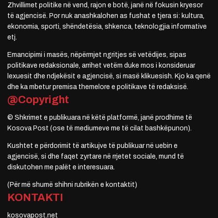
Zhvillimet politike në vend, rajon e botë, janë në fokusin kryesor
të agjencisë. Por nuk anashkalohen as fushat e tjera si: kultura,
ekonomia, sporti, shëndetësia, shkenca, teknologjia informative
etj.
Emancipimi i masës, nëpërmjet ngritjes së vetëdijes, sipas
politikave redaksionale, arrihet vetëm duke mos i konsideruar
lexuesit dhe ndjekësit e agjencisë, si masë klikuesish. Kjo ka qenë
dhe ka mbetur premisa themelore e politikave të redaksisë.
@Copyright
© Shkrimet e publikuara në këtë platformë, janë prodhime të
Kosova Post (ose të mediumeve me të cilat bashkëpunon).
Kushtet e përdorimit të artikujve të publikuar në uebin e
agjencisë, si dhe faqet zyrtare në rrjetet sociale, mund të
diskutohen me palët e interesuara.
(Për më shumë shihni rubrikën e kontaktit)
KONTAKTI
kosovapost.net