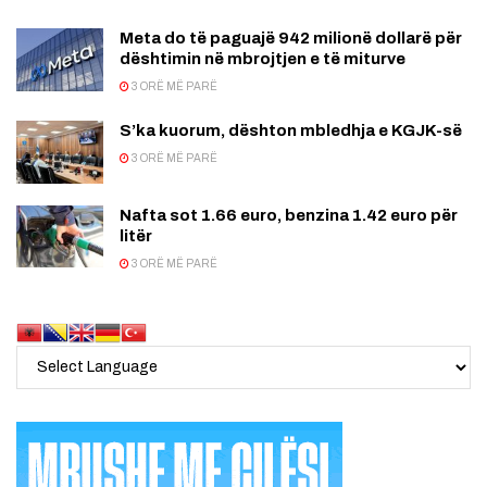
Meta do të paguajë 942 milionë dollarë për
dështimin në mbrojtjen e të miturve
3 ORË MË PARË
S’ka kuorum, dështon mbledhja e KGJK-së
3 ORË MË PARË
Nafta sot 1.66 euro, benzina 1.42 euro për
litër
3 ORË MË PARË