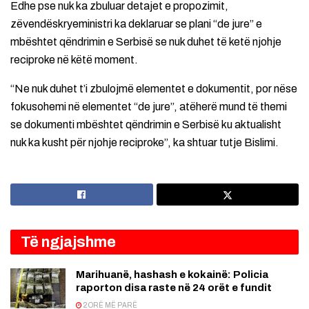
Edhe pse nuk ka zbuluar detajet e propozimit,
zëvendëskryeministri ka deklaruar se plani “de jure” e
mbështet qëndrimin e Serbisë se nuk duhet të ketë njohje
reciproke në këtë moment.
“Ne nuk duhet t’i zbulojmë elementet e dokumentit, por nëse
fokusohemi në elementet “de jure”, atëherë mund të themi
se dokumenti mbështet qëndrimin e Serbisë ku aktualisht
nuk ka kusht për njohje reciproke”, ka shtuar tutje Bislimi.
Të ngjajshme
Marihuanë, hashash e kokainë: Policia
raporton disa raste në 24 orët e fundit
2 ORË MË PARË