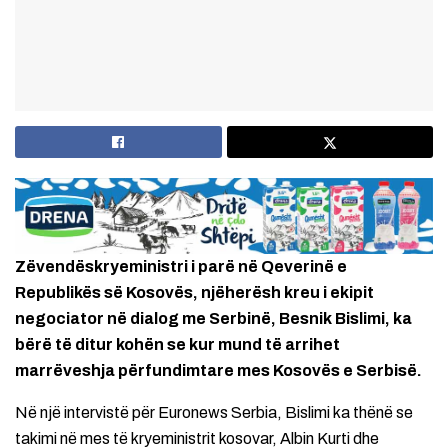
Zëvendëskryeministri i parë në Qeverinë e
Republikës së Kosovës, njëherësh kreu i ekipit
negociator në dialog me Serbinë, Besnik Bislimi, ka
bërë të ditur kohën se kur mund të arrihet
marrëveshja përfundimtare mes Kosovës e Serbisë.
Në një intervistë për Euronews Serbia, Bislimi ka thënë se
takimi në mes të kryeministrit kosovar, Albin Kurti dhe