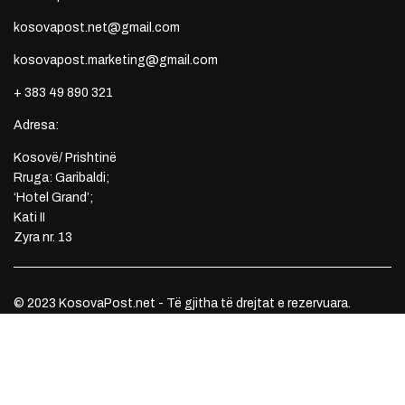
kosovapost.net@gmail.com
kosovapost.marketing@gmail.com
+ 383 49 890 321
Adresa:
Kosovë/ Prishtinë
Rruga: Garibaldi;
‘Hotel Grand’;
Kati II
Zyra nr. 13
© 2023 KosovaPost.net - Të gjitha të drejtat e rezervuara.