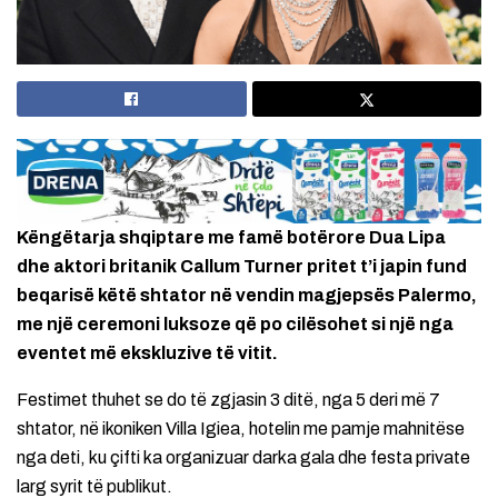
Këngëtarja shqiptare me famë botërore Dua Lipa
dhe aktori britanik Callum Turner pritet t’i japin fund
beqarisë këtë shtator në vendin magjepsës Palermo,
me një ceremoni luksoze që po cilësohet si një nga
eventet më ekskluzive të vitit.
Festimet thuhet se do të zgjasin 3 ditë, nga 5 deri më 7
shtator, në ikoniken Villa Igiea, hotelin me pamje mahnitëse
nga deti, ku çifti ka organizuar darka gala dhe festa private
larg syrit të publikut.