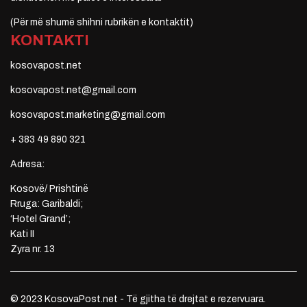
(Për më shumë shihni rubrikën e kontaktit)
KONTAKTI
kosovapost.net
kosovapost.net@gmail.com
kosovapost.marketing@gmail.com
+ 383 49 890 321
Adresa:
Kosovë/ Prishtinë
Rruga: Garibaldi;
‘Hotel Grand’;
Kati II
Zyra nr. 13
© 2023 KosovaPost.net - Të gjitha të drejtat e rezervuara.