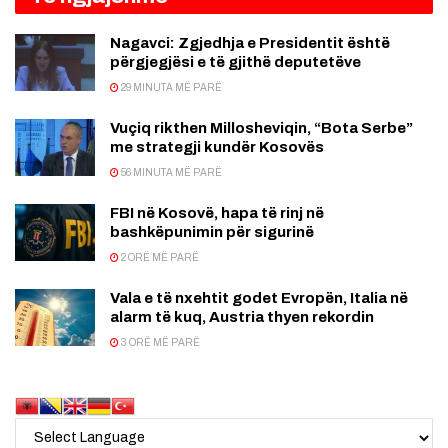
Nagavci: Zgjedhja e Presidentit është
përgjegjësi e të gjithë deputetëve
29 MINUTA MË PARË
Vuçiq rikthen Millosheviqin, “Bota Serbe”
me strategji kundër Kosovës
56 MINUTA MË PARË
FBI në Kosovë, hapa të rinj në
bashkëpunimin për sigurinë
2 ORË MË PARË
Vala e të nxehtit godet Evropën, Italia në
alarm të kuq, Austria thyen rekordin
3 ORË MË PARË