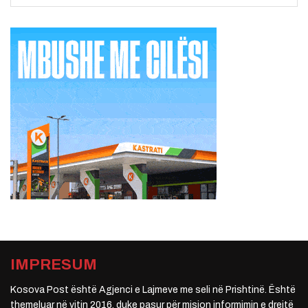
IMPRESUM
Kosova Post është Agjenci e Lajmeve me seli në Prishtinë. Është
themeluar në vitin 2016, duke pasur për mision informimin e drejtë