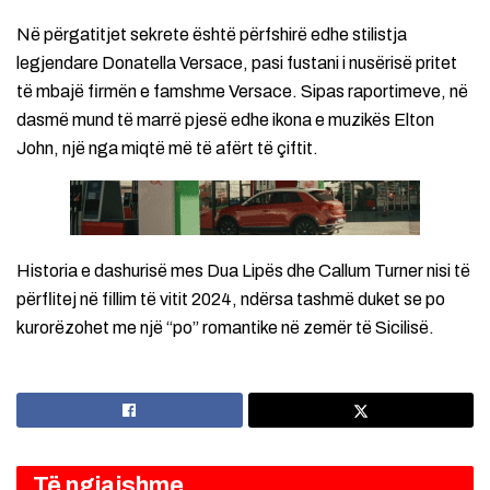
Në përgatitjet sekrete është përfshirë edhe stilistja
legjendare Donatella Versace, pasi fustani i nusërisë pritet
të mbajë firmën e famshme Versace. Sipas raportimeve, në
dasmë mund të marrë pjesë edhe ikona e muzikës Elton
John, një nga miqtë më të afërt të çiftit.
Historia e dashurisë mes Dua Lipës dhe Callum Turner nisi të
përflitej në fillim të vitit 2024, ndërsa tashmë duket se po
kurorëzohet me një “po” romantike në zemër të Sicilisë.
Të ngjajshme