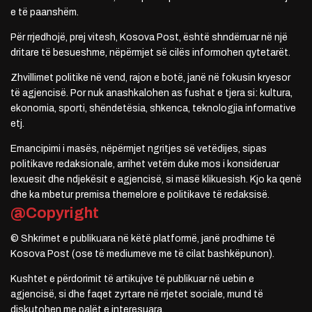
e të paanshëm.
Për rrjedhojë, prej vitesh, Kosova Post, është shndërruar në një
dritare të besueshme, nëpërmjet së cilës informohen qytetarët.
Zhvillimet politike në vend, rajon e botë, janë në fokusin kryesor
të agjencisë. Por nuk anashkalohen as fushat e tjera si: kultura,
ekonomia, sporti, shëndetësia, shkenca, teknologjia informative
etj.
Emancipimi i masës, nëpërmjet ngritjes së vetëdijes, sipas
politikave redaksionale, arrihet vetëm duke mos i konsideruar
lexuesit dhe ndjekësit e agjencisë, si masë klikuesish. Kjo ka qenë
dhe ka mbetur premisa themelore e politikave të redaksisë.
@Copyright
© Shkrimet e publikuara në këtë platformë, janë prodhime të
Kosova Post (ose të mediumeve me të cilat bashkëpunon).
Kushtet e përdorimit të artikujve të publikuar në uebin e
agjencisë, si dhe faqet zyrtare në rrjetet sociale, mund të
diskutohen me palët e interesuara.