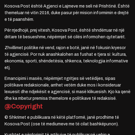
Kosova Post është Agjenci e Lajmeve me seli në Prishtinë. Është
themeluar në vitin 2016, duke pasur për mision informimin e drejtë
e të paanshëm.
Për rrjedhojë, prej vitesh, Kosova Post, është shndërruar në një
dritare të besueshme, nëpërmjet së cilës informohen qytetarët.
Zhvillimet politike në vend, rajon e botë, janë në fokusin kryesor
të agjencisë. Por nuk anashkalohen as fushat e tjera si: kultura,
ekonomia, sporti, shëndetësia, shkenca, teknologjia informative
etj.
Emancipimi i masës, nëpërmjet ngritjes së vetëdijes, sipas
politikave redaksionale, arrihet vetëm duke mos i konsideruar
lexuesit dhe ndjekësit e agjencisë, si masë klikuesish. Kjo ka qenë
dhe ka mbetur premisa themelore e politikave të redaksisë.
@Copyright
© Shkrimet e publikuara në këtë platformë, janë prodhime të
Kosova Post (ose të mediumeve me të cilat bashkëpunon).
Kushtet e përdorimit të artikujve të publikuar në uebin e