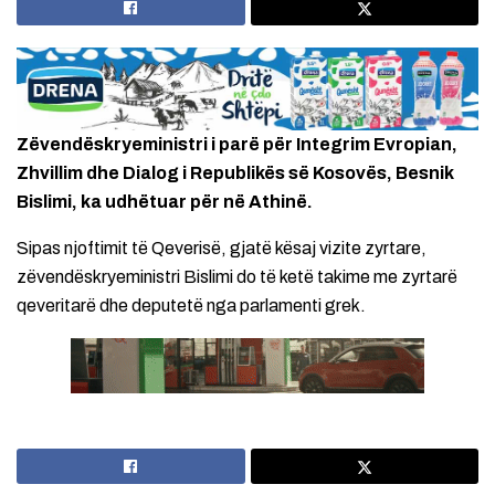
Zëvendëskryeministri i parë për Integrim Evropian,
Zhvillim dhe Dialog i Republikës së Kosovës, Besnik
Bislimi, ka udhëtuar për në Athinë.
Sipas njoftimit të Qeverisë, gjatë kësaj vizite zyrtare,
zëvendëskryeministri Bislimi do të ketë takime me zyrtarë
qeveritarë dhe deputetë nga parlamenti grek.