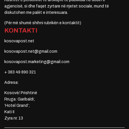
agjencisë, si dhe faqet zyrtare në rrjetet sociale, mund të
diskutohen me palët e interesuara.
(Për më shumë shihni rubrikën e kontaktit)
KONTAKTI
kosovapost.net
kosovapost.net@gmail.com
kosovapost.marketing@gmail.com
+ 383 49 890 321
Adresa:
Kosovë/ Prishtinë
Rruga: Garibaldi;
‘Hotel Grand’;
Kati II
Zyra nr. 13