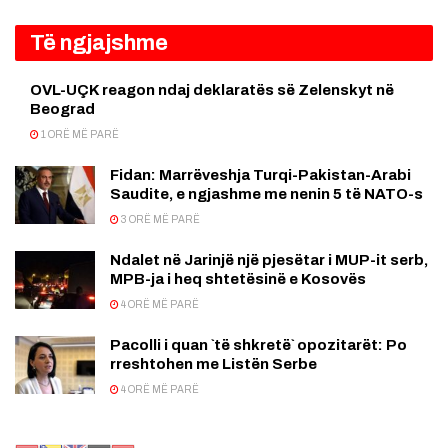
Të ngjajshme
OVL-UÇK reagon ndaj deklaratës së Zelenskyt në
Beograd
1 ORË MË PARË
Fidan: Marrëveshja Turqi-Pakistan-Arabi
Saudite, e ngjashme me nenin 5 të NATO-s
3 ORË MË PARË
Ndalet në Jarinjë një pjesëtar i MUP-it serb,
MPB-ja i heq shtetësinë e Kosovës
4 ORË MË PARË
Pacolli i quan `të shkretë` opozitarët: Po
rreshtohen me Listën Serbe
4 ORË MË PARË