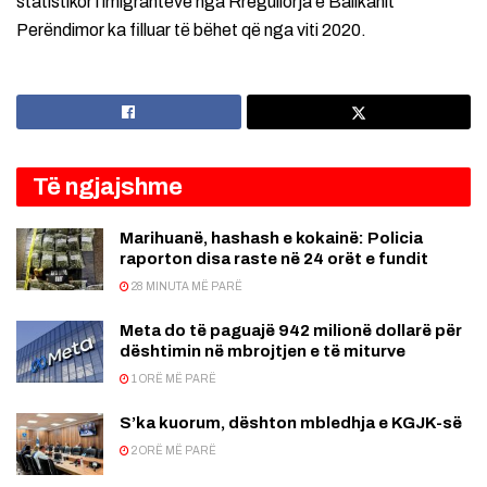
statistikor i imigrantëve nga Rregullorja e Ballkanit
Perëndimor ka filluar të bëhet që nga viti 2020.
Të ngjajshme
Marihuanë, hashash e kokainë: Policia
raporton disa raste në 24 orët e fundit
28 MINUTA MË PARË
Meta do të paguajë 942 milionë dollarë për
dështimin në mbrojtjen e të miturve
1 ORË MË PARË
S’ka kuorum, dështon mbledhja e KGJK-së
2 ORË MË PARË