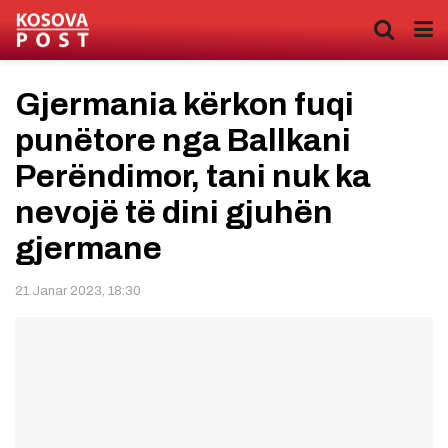
Gjermania kërkon fuqi
punëtore nga Ballkani
Perëndimor, tani nuk ka
nevojë të dini gjuhën
gjermane
21 Janar 2023, 18:30