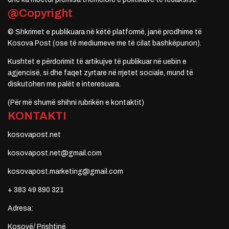
@Copyright
© Shkrimet e publikuara në këtë platformë, janë prodhime të
Kosova Post (ose të mediumeve me të cilat bashkëpunon).
Kushtet e përdorimit të artikujve të publikuar në uebin e
agjencisë, si dhe faqet zyrtare në rrjetet sociale, mund të
diskutohen me palët e interesuara.
(Për më shumë shihni rubrikën e kontaktit)
KONTAKTI
kosovapost.net
kosovapost.net@gmail.com
kosovapost.marketing@gmail.com
+ 383 49 890 321
Adresa:
Kosovë/ Prishtinë