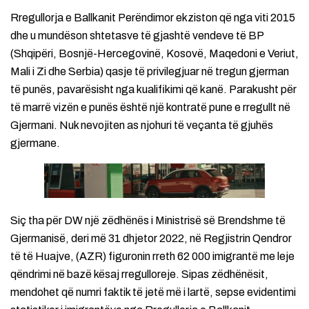
Rregullorja e Ballkanit Perëndimor ekziston që nga viti 2015
dhe u mundëson shtetasve të gjashtë vendeve të BP
(Shqipëri, Bosnjë-Hercegovinë, Kosovë, Maqedoni e Veriut,
Mali i Zi dhe Serbia) qasje të privilegjuar në tregun gjerman
të punës, pavarësisht nga kualifikimi që kanë. Parakusht për
të marrë vizën e punës është një kontratë pune e rregullt në
Gjermani. Nuk nevojiten as njohuri të veçanta të gjuhës
gjermane.
Siç tha për DW një zëdhënës i Ministrisë së Brendshme të
Gjermanisë, deri më 31 dhjetor 2022, në Regjistrin Qendror
të të Huajve, (AZR) figuronin rreth 62 000 imigrantë me leje
qëndrimi në bazë kësaj rregulloreje. Sipas zëdhënësit,
mendohet që numri faktik të jetë më i lartë, sepse evidentimi