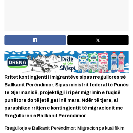
Rritet kontingjenti i imigrantëve sipas rregullores së
Ballkanit Perëndimor. Sipas ministrit federal të Punës
te Gjermanisë, projektligji i ri për migrimin e fuqisë
punëtore do të jetë gati në mars. Ndër të tjera, ai
parashikon rritjen e kontingjentit të migracionit me
Rregulloren e Ballkanit Perëndimor.
Rregullorja e Ballkanit Perëndimor: Migracion pa kualifikim