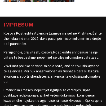
IMPRESUM
Kosova Post është Agjenci e Lajmeve me seli në Prishtinë. Është
themeluar në vitin 2016, duke pasur për mision informimin e drejtë
e të paanshëm.
Për rrjedhojë, prej vitesh, Kosova Post, është shndërruar në një
dritare të besueshme, nëpërmjet së cilës informohen qytetarët.
Zhvillimet politike në vend, rajon e botë, janë në fokusin kryesor
të agjencisë. Por nuk anashkalohen as fushat e tjera si: kultura,
ekonomia, sporti, shëndetësia, shkenca, teknologjia informative
etj.
Emancipimi i masës, nëpërmjet ngritjes së vetëdijes, sipas
politikave redaksionale, arrihet vetëm duke mos i konsideruar
lexuesit dhe ndjekësit e agjencisë, si masë klikuesish. Kjo ka qenë
dhe ka mbetur premisa themelore e politikave të redaksisë.