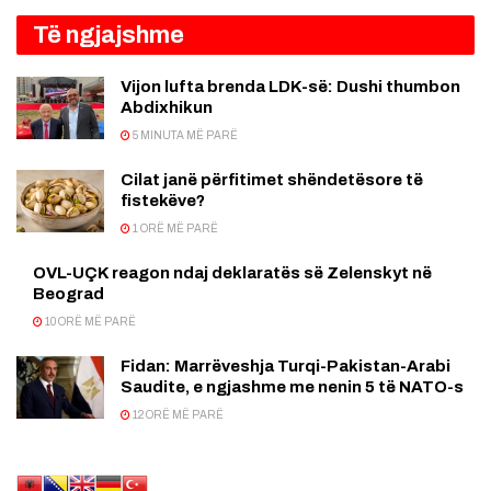
Të ngjajshme
Vijon lufta brenda LDK-së: Dushi thumbon
Abdixhikun
5 MINUTA MË PARË
Cilat janë përfitimet shëndetësore të
fistekëve?
1 ORË MË PARË
OVL-UÇK reagon ndaj deklaratës së Zelenskyt në
Beograd
10 ORË MË PARË
Fidan: Marrëveshja Turqi-Pakistan-Arabi
Saudite, e ngjashme me nenin 5 të NATO-s
12 ORË MË PARË