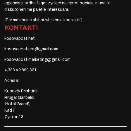
agjencisë, si dhe faqet zyrtare në rrjetet sociale, mund të
diskutohen me palët e interesuara.
(Për më shumë shihni rubrikën e kontaktit)
KONTAKTI
kosovapost.net
kosovapost.net@gmail.com
kosovapost.marketing@gmail.com
+ 383 49 890 321
Adresa:
Kosovë/ Prishtinë
Rruga: Garibaldi;
‘Hotel Grand’;
Kati II
Zyra nr. 13