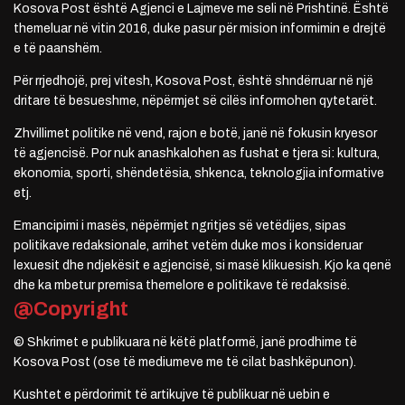
Kosova Post është Agjenci e Lajmeve me seli në Prishtinë. Është
themeluar në vitin 2016, duke pasur për mision informimin e drejtë
e të paanshëm.
Për rrjedhojë, prej vitesh, Kosova Post, është shndërruar në një
dritare të besueshme, nëpërmjet së cilës informohen qytetarët.
Zhvillimet politike në vend, rajon e botë, janë në fokusin kryesor
të agjencisë. Por nuk anashkalohen as fushat e tjera si: kultura,
ekonomia, sporti, shëndetësia, shkenca, teknologjia informative
etj.
Emancipimi i masës, nëpërmjet ngritjes së vetëdijes, sipas
politikave redaksionale, arrihet vetëm duke mos i konsideruar
lexuesit dhe ndjekësit e agjencisë, si masë klikuesish. Kjo ka qenë
dhe ka mbetur premisa themelore e politikave të redaksisë.
@Copyright
© Shkrimet e publikuara në këtë platformë, janë prodhime të
Kosova Post (ose të mediumeve me të cilat bashkëpunon).
Kushtet e përdorimit të artikujve të publikuar në uebin e