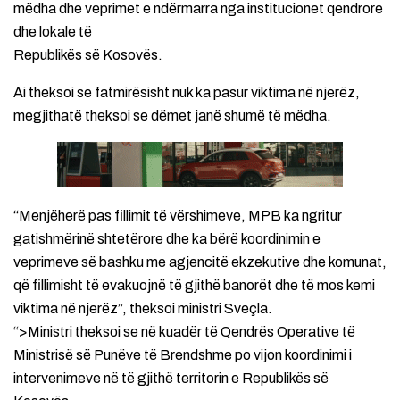
mëdha dhe veprimet e ndërmarra nga institucionet qendrore
dhe lokale të
Republikës së Kosovës.
Ai theksoi se fatmirësisht nuk ka pasur viktima në njerëz,
megjithatë theksoi se dëmet janë shumë të mëdha.
“Menjëherë pas fillimit të vërshimeve, MPB ka ngritur
gatishmërinë shtetërore dhe ka bërë koordinimin e
veprimeve së bashku me agjencitë ekzekutive dhe komunat,
që fillimisht të evakuojnë të gjithë banorët dhe të mos kemi
viktima në njerëz”, theksoi ministri Sveçla.
“>Ministri theksoi se në kuadër të Qendrës Operative të
Ministrisë së Punëve të Brendshme po vijon koordinimi i
intervenimeve në të gjithë territorin e Republikës së