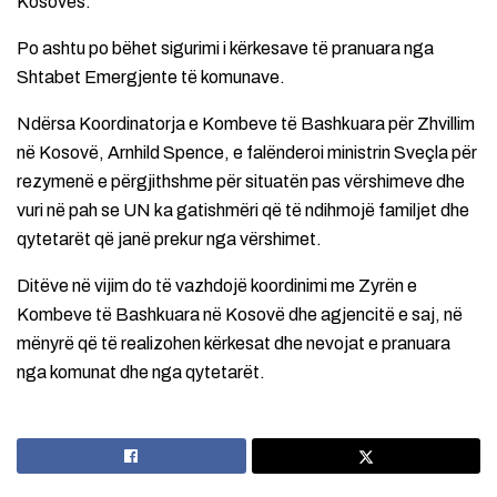
Kosovës.
Po ashtu po bëhet sigurimi i kërkesave të pranuara nga
Shtabet Emergjente të komunave.
Ndërsa Koordinatorja e Kombeve të Bashkuara për Zhvillim
në Kosovë, Arnhild Spence, e falënderoi ministrin Sveçla për
rezymenë e përgjithshme për situatën pas vërshimeve dhe
vuri në pah se UN ka gatishmëri që të ndihmojë familjet dhe
qytetarët që janë prekur nga vërshimet.
Ditëve në vijim do të vazhdojë koordinimi me Zyrën e
Kombeve të Bashkuara në Kosovë dhe agjencitë e saj, në
mënyrë që të realizohen kërkesat dhe nevojat e pranuara
nga komunat dhe nga qytetarët.