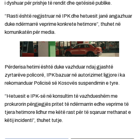
i dyshuar për prishje të rendit dhe qetësisë publike.
“Rasti është regjistruar në IPK dhe hetuesit janë angazhuar
duke ndërmarrë veprime konkrete hetimore”, thuhet në
komunikatën për media.
Përderisa hetimi është duke vazhduar ndaj gjashtë
zyrtarëve policorë, IPK bazuar në autorizimet ligjore i ka
rekomanduar Policisë së Kosovës suspendimin e tyre.
“Hetuesit e IPK-së në konsultim të vazhdueshëm me
prokurorin përgjegjës pritet të ndërmarrin edhe veprime të
tjera hetimore lidhur me këtë rast për të sqaruar rrethanat e
këtij incidenti”, thuhet tutje.