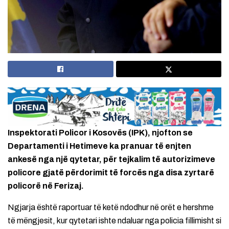
Inspektorati Policor i Kosovës (IPK), njofton se
Departamenti i Hetimeve ka pranuar të enjten
ankesë nga një qytetar, për tejkalim të autorizimeve
policore gjatë përdorimit të forcës nga disa zyrtarë
policorë në Ferizaj.
Ngjarja është raportuar të ketë ndodhur në orët e hershme
të mëngjesit, kur qytetari ishte ndaluar nga policia fillimisht si