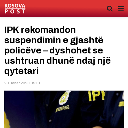
IPK rekomandon
suspendimin e gjashtë
policëve – dyshohet se
ushtruan dhunë ndaj një
qytetari
20 Janar 2023, 19:01