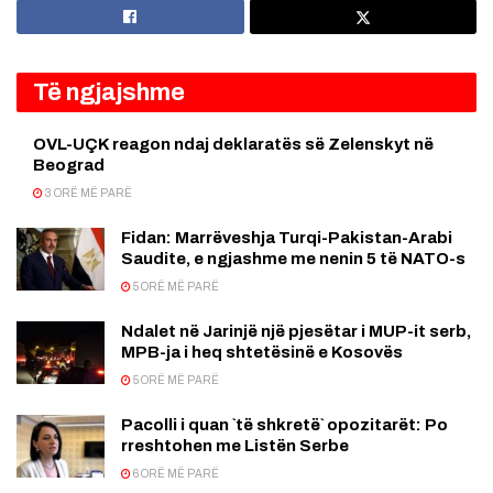
Të ngjajshme
OVL-UÇK reagon ndaj deklaratës së Zelenskyt në
Beograd
3 ORË MË PARË
Fidan: Marrëveshja Turqi-Pakistan-Arabi
Saudite, e ngjashme me nenin 5 të NATO-s
5 ORË MË PARË
Ndalet në Jarinjë një pjesëtar i MUP-it serb,
MPB-ja i heq shtetësinë e Kosovës
5 ORË MË PARË
Pacolli i quan `të shkretë` opozitarët: Po
rreshtohen me Listën Serbe
6 ORË MË PARË