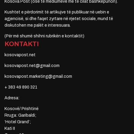
Kosova Post (ose të mediumeve me të cilat bashkëpunon).
Kushtet e përdorimit të artikujve të publikuar në uebin e
agjencisë, si dhe faqet zyrtare në rrjetet sociale, mund të
diskutohen me palët e interesuara.
(Për më shumë shihni rubrikën e kontaktit)
KONTAKTI
kosovapost.net
kosovapost.net@gmail.com
kosovapost.marketing@gmail.com
+ 383 49 890 321
Adresa:
Kosovë/ Prishtinë
Rruga: Garibaldi;
‘Hotel Grand’;
Kati II