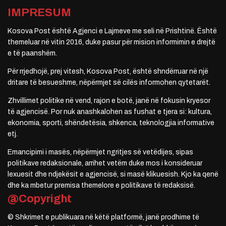
IMPRESUM
Kosova Post është Agjenci e Lajmeve me seli në Prishtinë. Është
themeluar në vitin 2016, duke pasur për mision informimin e drejtë
e të paanshëm.
Për rrjedhojë, prej vitesh, Kosova Post, është shndërruar në një
dritare të besueshme, nëpërmjet së cilës informohen qytetarët.
Zhvillimet politike në vend, rajon e botë, janë në fokusin kryesor
të agjencisë. Por nuk anashkalohen as fushat e tjera si: kultura,
ekonomia, sporti, shëndetësia, shkenca, teknologjia informative
etj.
Emancipimi i masës, nëpërmjet ngritjes së vetëdijes, sipas
politikave redaksionale, arrihet vetëm duke mos i konsideruar
lexuesit dhe ndjekësit e agjencisë, si masë klikuesish. Kjo ka qenë
dhe ka mbetur premisa themelore e politikave të redaksisë.
@Copyright
© Shkrimet e publikuara në këtë platformë, janë prodhime të