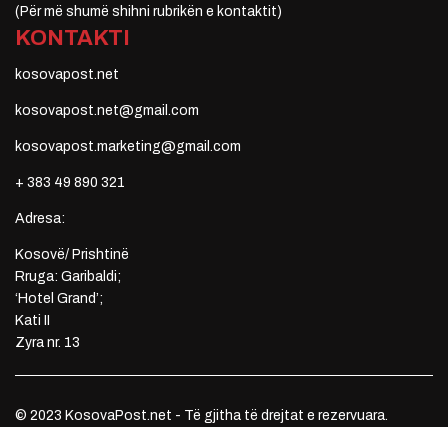
(Për më shumë shihni rubrikën e kontaktit)
KONTAKTI
kosovapost.net
kosovapost.net@gmail.com
kosovapost.marketing@gmail.com
+ 383 49 890 321
Adresa:
Kosovë/ Prishtinë
Rruga: Garibaldi;
‘Hotel Grand’;
Kati II
Zyra nr. 13
© 2023 KosovaPost.net - Të gjitha të drejtat e rezervuara.