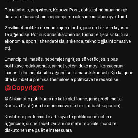
Për rrjedhojë, prej vitesh, Kosova Post, është shndërruar në një
dritare të besueshme, nëpërmjet së cilës informohen qytetarët.
Zhvillimet politike në vend, rajon e botë, janë në fokusin kryesor
të agjencisë. Por nuk anashkalohen as fushat e tjera si: kultura,
ekonomia, sporti, shëndetësia, shkenca, teknologjia informative
etj.
Emancipimi i masës, nëpërmjet ngritjes së vetëdijes, sipas
politikave redaksionale, arrihet vetëm duke mos i konsideruar
lexuesit dhe ndjekësit e agjencisë, si masë klikuesish. Kjo ka qenë
dhe ka mbetur premisa themelore e politikave të redaksisë.
@Copyright
© Shkrimet e publikuara në këtë platformë, janë prodhime të
Kosova Post (ose të mediumeve me të cilat bashkëpunon).
Kushtet e përdorimit të artikujve të publikuar në uebin e
agjencisë, si dhe faqet zyrtare në rrjetet sociale, mund të
diskutohen me palët e interesuara.