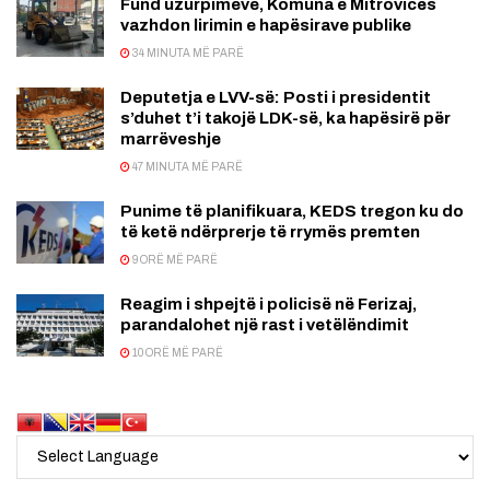
Fund uzurpimeve, Komuna e Mitrovicës
vazhdon lirimin e hapësirave publike
34 MINUTA MË PARË
Deputetja e LVV-së: Posti i presidentit
s’duhet t’i takojë LDK-së, ka hapësirë për
marrëveshje
47 MINUTA MË PARË
Punime të planifikuara, KEDS tregon ku do
të ketë ndërprerje të rrymës premten
9 ORË MË PARË
Reagim i shpejtë i policisë në Ferizaj,
parandalohet një rast i vetëlëndimit
10 ORË MË PARË