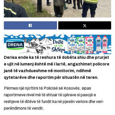
Derisa ende ka të reshura të dobëta shiu dhe prurjet
e ujit në lumenj është më i lartë, angazhimet policore
janë të vazhdueshme në monitorim, ndihmë
qytetarëve dhe raportim për situatën në teren.
Përmes një njoftimi të Policisë së Kosovës, sipas
raportimeve nivel më të shtuar të ujërave si pasojë e
reshjeve të ditëve të fundit ka në pjesën veriore dhe veri-
perëndimore të vendit.