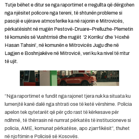
Tutje bëhet e ditur se nga raportimet e rregullta që dërgohen
nga njësitet policore nga tereni, të shtunën probleme si
pasojë e ujërave atmosferike ka në rajonin e Mitrovicës,
përkatësisht në rrugën Pestovë-Druare–Prelluzhe-Plemetin
të komunës së Vushtrrisë dhe rrugët ‘2 Korriku’ dhe ‘Hoxhë
Hasan Tahsini’, në komunën e Mitrovicës Jugu dhe në
Lagjen e Boshnjakëve në Mitrovicë, veri ku ka nivel të rritur
të ujit.
“Nga raportimet e fundit nga rajonet tjera nuk ka situata ku
lumenjtë kanë dalë nga shtrati ose të ketë vërshime. Policia
apelon tek qytetarët që për çdo rast të kërkesave për
ndihmë, të thërrasin në numrat përkatës të institucioneve si
policia, AME, komunat përkatëse, apo zjarrfikësit”, thuhet
në njoftimin e Policisë së Kosovës.