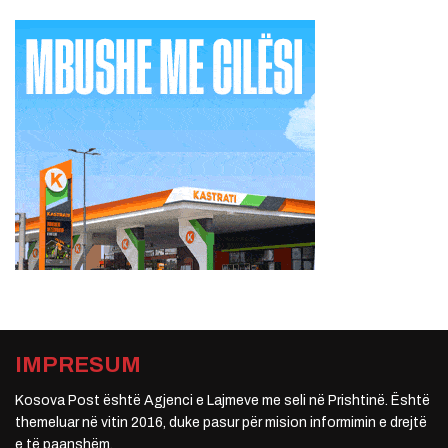
IMPRESUM
Kosova Post është Agjenci e Lajmeve me seli në Prishtinë. Është
themeluar në vitin 2016, duke pasur për mision informimin e drejtë
e të paanshëm.