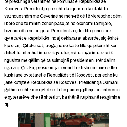
të prekur nga vërshimet në komunat e Republikës së
Kosovës. Presidentja po ashtu ka qenë në kontakt të
vazhdueshëm me Qeverinë në mënyrë që të vlerësohet dëmi
i bërë dhe të minimizohen pasojat në ekonomi familjare,
biznese dhe në bujqësi. Presidentja çdo ditë punon për
qytetarët e Republikës, ndaj deklaratat absurde, siç është
kjo e znj. Çitaku sot, tregojnë se ka të tillë që pikërisht kur
duhet të mbrohet interesi qytetar, nxiten nga interesa të
ngushta me qëllim që ta sulmojnë presidenten. Për dallim
nga znj. Çitaku, presidentja e vendit e di shumë mirë edhe
kush janë qytetarët e Republikës së Kosovës, por edhe ku
janë kufijtë e Republikës së Kosovës. Presidentja Osmani,
gjithnjë është me qytetarët dhe punon gjithnjë për interesin
e qytetarëve dhe të shtetit!”, ka thënë Kupina në reagimin e
tij.