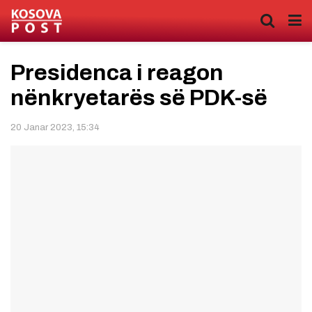
Presidenca i reagon
nënkryetarës së PDK-së
20 Janar 2023, 15:34