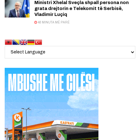
Ministri Xhelal Sveçla shpall persona non
grata drejtorin e Telekomit të Serbisë,
Vladimir Luçiq
48 MINUTA MË PARË