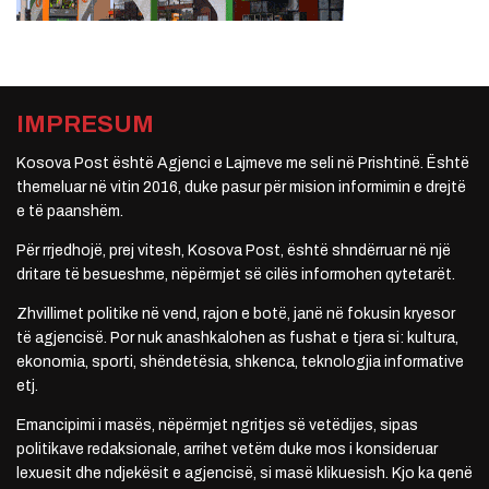
IMPRESUM
Kosova Post është Agjenci e Lajmeve me seli në Prishtinë. Është
themeluar në vitin 2016, duke pasur për mision informimin e drejtë
e të paanshëm.
Për rrjedhojë, prej vitesh, Kosova Post, është shndërruar në një
dritare të besueshme, nëpërmjet së cilës informohen qytetarët.
Zhvillimet politike në vend, rajon e botë, janë në fokusin kryesor
të agjencisë. Por nuk anashkalohen as fushat e tjera si: kultura,
ekonomia, sporti, shëndetësia, shkenca, teknologjia informative
etj.
Emancipimi i masës, nëpërmjet ngritjes së vetëdijes, sipas
politikave redaksionale, arrihet vetëm duke mos i konsideruar
lexuesit dhe ndjekësit e agjencisë, si masë klikuesish. Kjo ka qenë