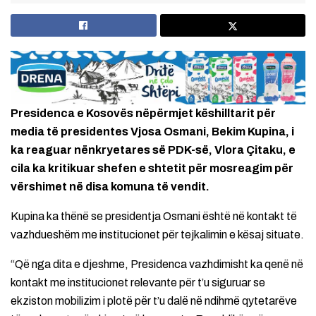
Presidenca e Kosovës nëpërmjet këshilltarit për
media të presidentes Vjosa Osmani, Bekim Kupina, i
ka reaguar nënkryetares së PDK-së, Vlora Çitaku, e
cila ka kritikuar shefen e shtetit për mosreagim për
vërshimet në disa komuna të vendit.
Kupina ka thënë se presidentja Osmani është në kontakt të
vazhdueshëm me institucionet për tejkalimin e kësaj situate.
“Që nga dita e djeshme, Presidenca vazhdimisht ka qenë në
kontakt me institucionet relevante për t’u siguruar se
ekziston mobilizim i plotë për t’u dalë në ndihmë qytetarëve