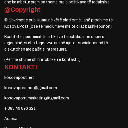
dhe ka mbetur premisa themelore e politikave të redaksisë.
@Copyright
© Shkrimet e publikuara në këtë platformë, janë prodhime të
Kosova Post (ose të mediumeve me të cilat bashkëpunon).
Kushtet e përdorimit të artikujve të publikuar në uebin e
agjencisë, si dhe faqet zyrtare në rrjetet sociale, mund të
diskutohen me palët e interesuara.
(Për më shumë shihni rubrikën e kontaktit)
KONTAKTI
kosovapost.net
kosovapost.net@gmail.com
kosovapost.marketing@gmail.com
+ 383 49 890 321
Adresa: