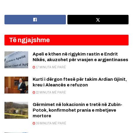
Të ngjajshme
Apeli e kthen në rigjykim rastin e Endrit
Nikës, akuzohet për vrasjen e argjentinases
17 MINUTA MË PARË
Kurti i dërgon ftesë për takim Ardian Gjinit,
kreu i Aleancës e refuzon
22 MINUTA MË PARË
Gërmimet në lokacionin e tretë në Zubin-
Potok, konfirmohet prania e mbetjeve
mortore
39 MINUTA MË PARË