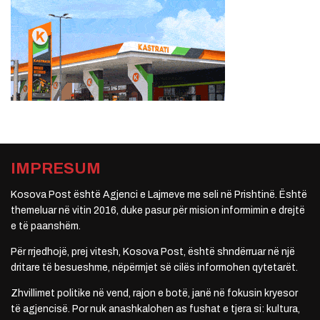
IMPRESUM
Kosova Post është Agjenci e Lajmeve me seli në Prishtinë. Është
themeluar në vitin 2016, duke pasur për mision informimin e drejtë
e të paanshëm.
Për rrjedhojë, prej vitesh, Kosova Post, është shndërruar në një
dritare të besueshme, nëpërmjet së cilës informohen qytetarët.
Zhvillimet politike në vend, rajon e botë, janë në fokusin kryesor
të agjencisë. Por nuk anashkalohen as fushat e tjera si: kultura,