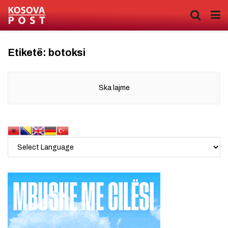
Etiketë:
botoksi
Ska lajme