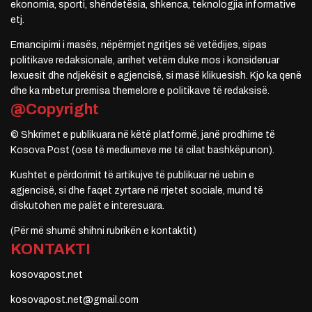
ekonomia, sporti, shëndetësia, shkenca, teknologjia informative
etj.
Emancipimi i masës, nëpërmjet ngritjes së vetëdijes, sipas
politikave redaksionale, arrihet vetëm duke mos i konsideruar
lexuesit dhe ndjekësit e agjencisë, si masë klikuesish. Kjo ka qenë
dhe ka mbetur premisa themelore e politikave të redaksisë.
@Copyright
© Shkrimet e publikuara në këtë platformë, janë prodhime të
Kosova Post (ose të mediumeve me të cilat bashkëpunon).
Kushtet e përdorimit të artikujve të publikuar në uebin e
agjencisë, si dhe faqet zyrtare në rrjetet sociale, mund të
diskutohen me palët e interesuara.
(Për më shumë shihni rubrikën e kontaktit)
KONTAKTI
kosovapost.net
kosovapost.net@gmail.com