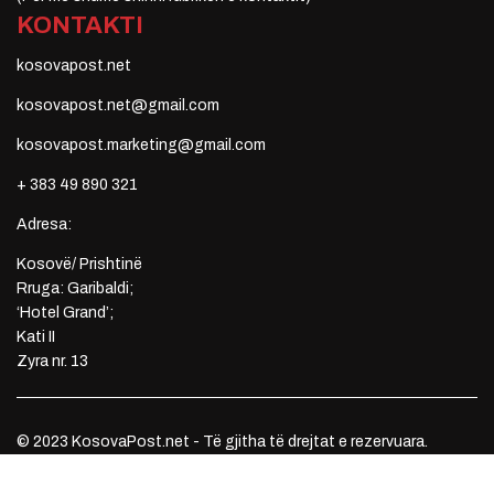
KONTAKTI
kosovapost.net
kosovapost.net@gmail.com
kosovapost.marketing@gmail.com
+ 383 49 890 321
Adresa:
Kosovë/ Prishtinë
Rruga: Garibaldi;
‘Hotel Grand’;
Kati II
Zyra nr. 13
© 2023 KosovaPost.net - Të gjitha të drejtat e rezervuara.