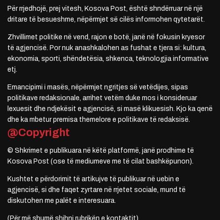
Për rrjedhojë, prej vitesh, Kosova Post, është shndërruar në një
dritare të besueshme, nëpërmjet së cilës informohen qytetarët.
Zhvillimet politike në vend, rajon e botë, janë në fokusin kryesor
të agjencisë. Por nuk anashkalohen as fushat e tjera si: kultura,
ekonomia, sporti, shëndetësia, shkenca, teknologjia informative
etj.
Emancipimi i masës, nëpërmjet ngritjes së vetëdijes, sipas
politikave redaksionale, arrihet vetëm duke mos i konsideruar
lexuesit dhe ndjekësit e agjencisë, si masë klikuesish. Kjo ka qenë
dhe ka mbetur premisa themelore e politikave të redaksisë.
@Copyright
© Shkrimet e publikuara në këtë platformë, janë prodhime të
Kosova Post (ose të mediumeve me të cilat bashkëpunon).
Kushtet e përdorimit të artikujve të publikuar në uebin e
agjencisë, si dhe faqet zyrtare në rrjetet sociale, mund të
diskutohen me palët e interesuara.
(Për më shumë shihni rubrikën e kontaktit)