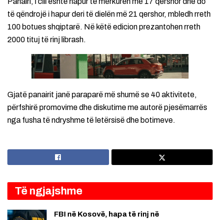
Panairi, i cili është hapur të mërkurën më 17 qershor dhe do
të qëndrojë i hapur deri të dielën më 21 qershor, mbledh rreth
100 botues shqiptarë. Në këtë edicion prezantohen rreth
2000 tituj të rinj librash.
Gjatë panairit janë paraparë më shumë se 40 aktivitete,
përfshirë promovime dhe diskutime me autorë pjesëmarrës
nga fusha të ndryshme të letërsisë dhe botimeve.
Të ngjajshme
FBI në Kosovë, hapa të rinj në