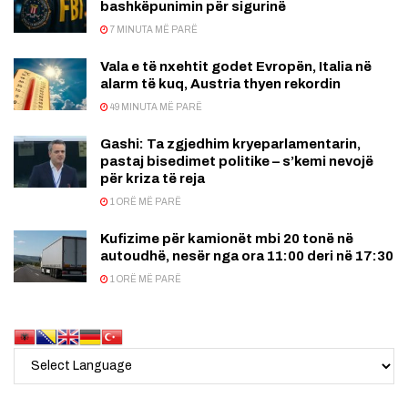
bashkëpunimin për sigurinë
7 MINUTA MË PARË
Vala e të nxehtit godet Evropën, Italia në
alarm të kuq, Austria thyen rekordin
49 MINUTA MË PARË
Gashi: Ta zgjedhim kryeparlamentarin,
pastaj bisedimet politike – s’kemi nevojë
për kriza të reja
1 ORË MË PARË
Kufizime për kamionët mbi 20 tonë në
autoudhë, nesër nga ora 11:00 deri në 17:30
1 ORË MË PARË