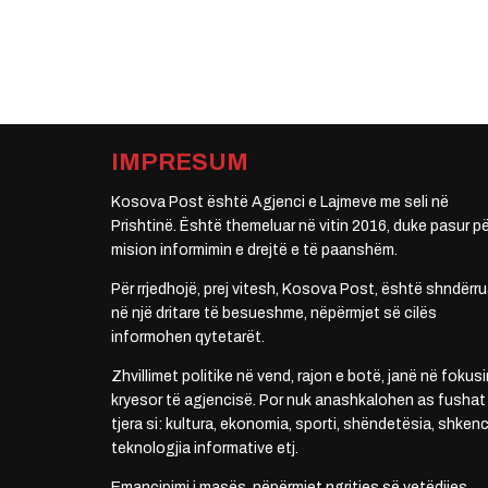
IMPRESUM
Kosova Post është Agjenci e Lajmeve me seli në
Prishtinë. Është themeluar në vitin 2016, duke pasur pë
mision informimin e drejtë e të paanshëm.
Për rrjedhojë, prej vitesh, Kosova Post, është shndërru
në një dritare të besueshme, nëpërmjet së cilës
informohen qytetarët.
Zhvillimet politike në vend, rajon e botë, janë në fokusi
kryesor të agjencisë. Por nuk anashkalohen as fushat
tjera si: kultura, ekonomia, sporti, shëndetësia, shkenc
teknologjia informative etj.
Emancipimi i masës, nëpërmjet ngritjes së vetëdijes,