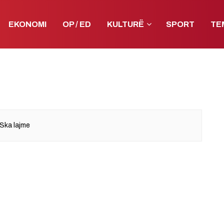
EKONOMI
OP / ED
KULTURË
SPORT
TE
Ska lajme