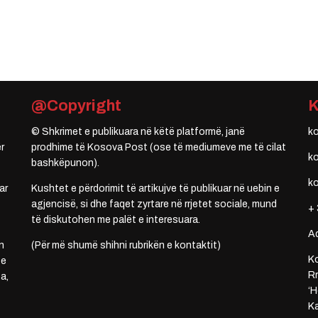
@Copyright
© Shkrimet e publikuara në këtë platformë, janë
k
r
prodhime të Kosova Post (ose të mediumeve me të cilat
k
bashkëpunon).
k
ar
Kushtet e përdorimit të artikujve të publikuar në uebin e
agjencisë, si dhe faqet zyrtare në rrjetet sociale, mund
+ 
të diskutohen me palët e interesuara.
A
n
(Për më shumë shihni rubrikën e kontaktit)
Ko
 e
Rr
a,
‘H
Ka