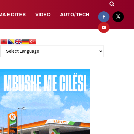
MA E DITËS
VIDEO
AUTO/TECH