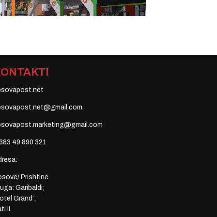
KONTAKTI
osovapost.net
osovapost.net@gmail.com
osovapost.marketing@gmail.com
383 49 890 321
dresa:
sovë/ Prishtinë
uga: Garibaldi;
otel Grand’;
ti II