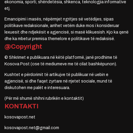
ekonomia, sporti, shëndetësia, shkenca, teknologjia informative
etj.
Emancipimi i masës, nëpërmjet ngritjes së vetëdijes, sipas
politikave redaksionale, arrihet vetëm duke mos i konsideruar
lexuesit dhe ndjekësit e agjencisë, si masë klikuesish. Kjo ka qenë
dhe ka mbetur premisa themelore e politikave të redaksisë.
@Copyright
© Shkrimet e publikuara në këtë platformë, janë prodhime të
Kosova Post (ose të mediumeve me të cilat bashkëpunon).
Kushtet e përdorimit të artikujve të publikuar në uebin e
agjencisë, si dhe faqet zyrtare në rrjetet sociale, mund të
diskutohen me palët e interesuara.
(Për më shumë shihni rubrikën e kontaktit)
KONTAKTI
kosovapost.net
kosovapost.net@gmail.com