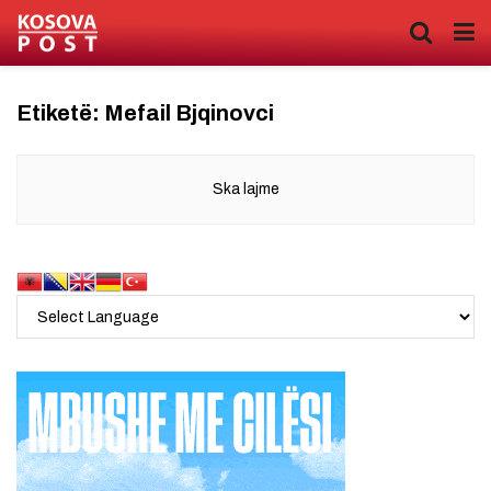
Etiketë:
Mefail Bjqinovci
Ska lajme