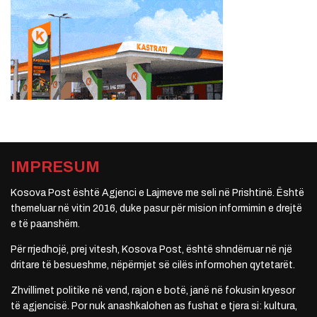
IMPRESUM
Kosova Post është Agjenci e Lajmeve me seli në Prishtinë. Është
themeluar në vitin 2016, duke pasur për mision informimin e drejtë
e të paanshëm.
Për rrjedhojë, prej vitesh, Kosova Post, është shndërruar në një
dritare të besueshme, nëpërmjet së cilës informohen qytetarët.
Zhvillimet politike në vend, rajon e botë, janë në fokusin kryesor
të agjencisë. Por nuk anashkalohen as fushat e tjera si: kultura,