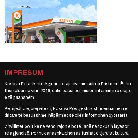
IMPRESUM
Kosova Post është Agjenci e Lajmeve me seli në Prishtinë. Është
themeluar në vitin 2016, duke pasur për mision informimin e drejtë
e të paanshëm.
Për rrjedhojë, prej vitesh, Kosova Post, është shndërruar në një
dritare të besueshme, nëpërmjet së cilës informohen qytetarët.
Zhvillimet politike në vend, rajon e botë, janë në fokusin kryesor
të agjencisë. Por nuk anashkalohen as fushat e tjera si: kultura,