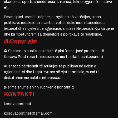
ekonomia, sporti, shëndetësia, shkenca, teknologjia informative
etj.
Emancipimi i masës, nëpërmjet ngritjes së vetëdijes, sipas
politikave redaksionale, arrihet vetëm duke mos i konsideruar
lexuesit dhe ndjekësit e agjencisë, si masë klikuesish. Kjo ka qenë
dhe ka mbetur premisa themelore e politikave të redaksisë.
@Copyright
© Shkrimet e publikuara në këtë platformë, janë prodhime të
Kosova Post (ose të mediumeve me të cilat bashkëpunon).
Kushtet e përdorimit të artikujve të publikuar në uebin e
agjencisë, si dhe faqet zyrtare në rrjetet sociale, mund të
diskutohen me palët e interesuara.
(Për më shumë shihni rubrikën e kontaktit)
KONTAKTI
kosovapost.net
kosovapost.net@gmail.com