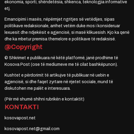
ekonomia, sporti, shëndetësia, shkenca, teknologjia informative
etj.
Emancipimi i masës, nëpërmjet ngritjes së vetëdijes, sipas
politikave redaksionale, arrihet vetëm duke mos i konsideruar
lexuesit dhe ndjekësit e agjencisë, si masë klikuesish. Kjo ka qenë
dhe ka mbetur premisa themelore e politikave të redaksisë.
@Copyright
© Shkrimet e publikuara në këtë platformë, janë prodhime të
Kosova Post (ose të mediumeve me të cilat bashkëpunon).
Kushtet e përdorimit të artikujve të publikuar në uebin e
agjencisë, si dhe faqet zyrtare në rrjetet sociale, mund të
diskutohen me palët e interesuara.
(Për më shumë shihni rubrikën e kontaktit)
KONTAKTI
kosovapost.net
kosovapost.net@gmail.com