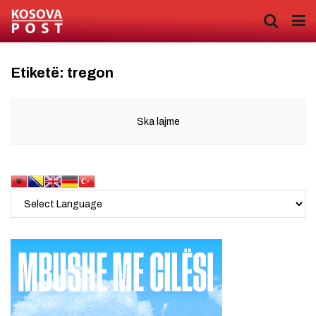
Etiketë:
tregon
Ska lajme