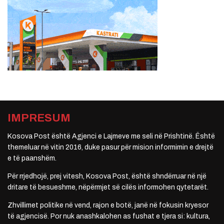
IMPRESUM
Kosova Post është Agjenci e Lajmeve me seli në Prishtinë. Është
themeluar në vitin 2016, duke pasur për mision informimin e drejtë
e të paanshëm.
Për rrjedhojë, prej vitesh, Kosova Post, është shndërruar në një
dritare të besueshme, nëpërmjet së cilës informohen qytetarët.
Zhvillimet politike në vend, rajon e botë, janë në fokusin kryesor
të agjencisë. Por nuk anashkalohen as fushat e tjera si: kultura,