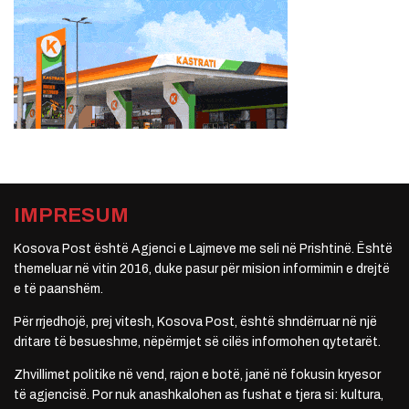
IMPRESUM
Kosova Post është Agjenci e Lajmeve me seli në Prishtinë. Është
themeluar në vitin 2016, duke pasur për mision informimin e drejtë
e të paanshëm.
Për rrjedhojë, prej vitesh, Kosova Post, është shndërruar në një
dritare të besueshme, nëpërmjet së cilës informohen qytetarët.
Zhvillimet politike në vend, rajon e botë, janë në fokusin kryesor
të agjencisë. Por nuk anashkalohen as fushat e tjera si: kultura,