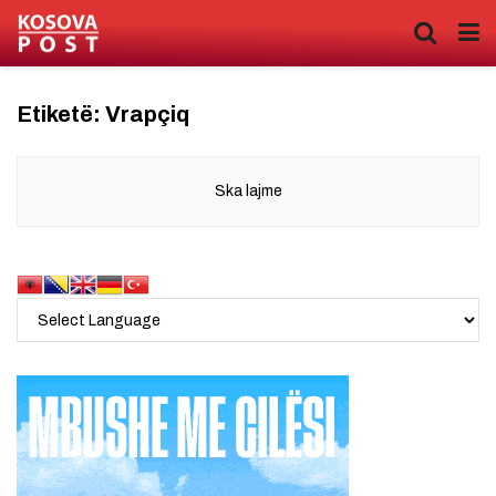
Etiketë:
Vrapçiq
Ska lajme