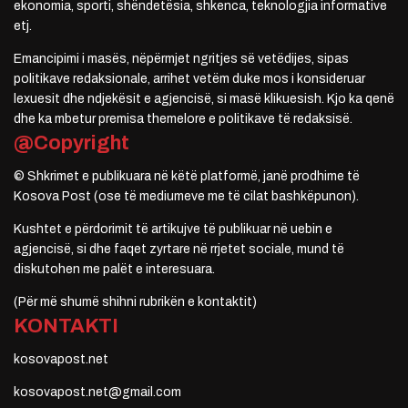
ekonomia, sporti, shëndetësia, shkenca, teknologjia informative
etj.
Emancipimi i masës, nëpërmjet ngritjes së vetëdijes, sipas
politikave redaksionale, arrihet vetëm duke mos i konsideruar
lexuesit dhe ndjekësit e agjencisë, si masë klikuesish. Kjo ka qenë
dhe ka mbetur premisa themelore e politikave të redaksisë.
@Copyright
© Shkrimet e publikuara në këtë platformë, janë prodhime të
Kosova Post (ose të mediumeve me të cilat bashkëpunon).
Kushtet e përdorimit të artikujve të publikuar në uebin e
agjencisë, si dhe faqet zyrtare në rrjetet sociale, mund të
diskutohen me palët e interesuara.
(Për më shumë shihni rubrikën e kontaktit)
KONTAKTI
kosovapost.net
kosovapost.net@gmail.com