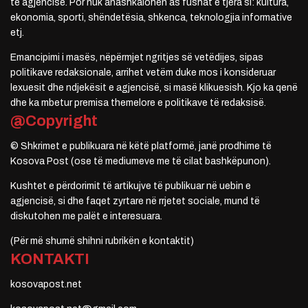
të agjencisë. Por nuk anashkalohen as fushat e tjera si: kultura,
ekonomia, sporti, shëndetësia, shkenca, teknologjia informative
etj.
Emancipimi i masës, nëpërmjet ngritjes së vetëdijes, sipas
politikave redaksionale, arrihet vetëm duke mos i konsideruar
lexuesit dhe ndjekësit e agjencisë, si masë klikuesish. Kjo ka qenë
dhe ka mbetur premisa themelore e politikave të redaksisë.
@Copyright
© Shkrimet e publikuara në këtë platformë, janë prodhime të
Kosova Post (ose të mediumeve me të cilat bashkëpunon).
Kushtet e përdorimit të artikujve të publikuar në uebin e
agjencisë, si dhe faqet zyrtare në rrjetet sociale, mund të
diskutohen me palët e interesuara.
(Për më shumë shihni rubrikën e kontaktit)
KONTAKTI
kosovapost.net