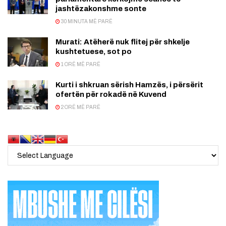
jashtëzakonshme sonte
30 MINUTA MË PARË
Murati: Atëherë nuk flitej për shkelje
kushtetuese, sot po
1 ORË MË PARË
Kurti i shkruan sërish Hamzës, i përsërit
ofertën për rokadë në Kuvend
2 ORË MË PARË