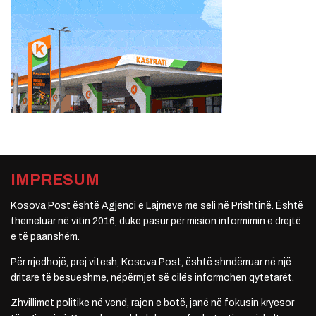
IMPRESUM
Kosova Post është Agjenci e Lajmeve me seli në Prishtinë. Është
themeluar në vitin 2016, duke pasur për mision informimin e drejtë
e të paanshëm.
Për rrjedhojë, prej vitesh, Kosova Post, është shndërruar në një
dritare të besueshme, nëpërmjet së cilës informohen qytetarët.
Zhvillimet politike në vend, rajon e botë, janë në fokusin kryesor