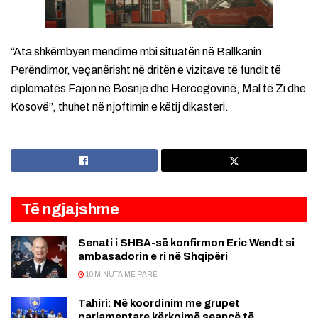
“Ata shkëmbyen mendime mbi situatën në Ballkanin
Perëndimor, veçanërisht në dritën e vizitave të fundit të
diplomatës Fajon në Bosnje dhe Hercegovinë, Mal të Zi dhe
Kosovë”, thuhet në njoftimin e këtij dikasteri.
Të ngjajshme
Senati i SHBA-së konfirmon Eric Wendt si
ambasadorin e ri në Shqipëri
10 MINUTA MË PARË
Tahiri: Në koordinim me grupet
parlamentare kërkojmë seancë të