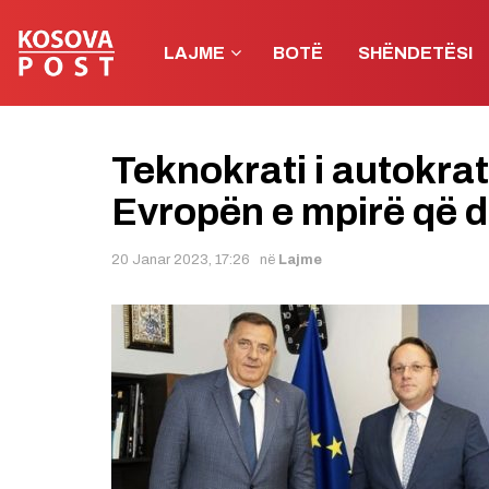
LAJME
BOTË
SHËNDETËSI
Teknokrati i autokrat
Evropën e mpirë që dë
20 Janar 2023, 17:26
në
Lajme