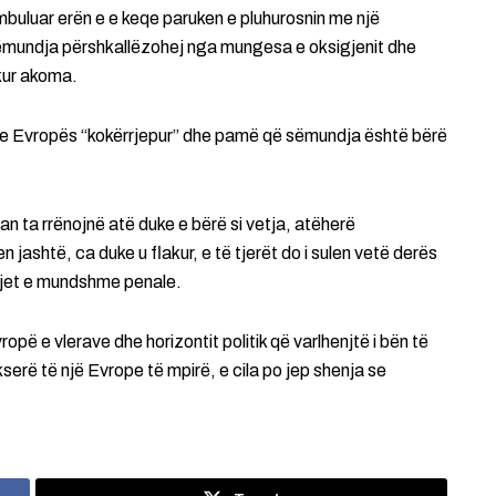
buluar erën e e keqe paruken e pluhurosnin me një
 sëmundja përshkallëzohej nga mungesa e oksigjenit dhe
ikur akoma.
a e Evropës “kokërrjepur” dhe pamë që sëmundja është bërë
 ta rrënojnë atë duke e bërë si vetja, atëherë
ren jashtë, ca duke u flakur, e të tjerët do i sulen vetë derës
kjet e mundshme penale.
pë e vlerave dhe horizontit politik që varlhenjtë i bën të
rë të një Evrope të mpirë, e cila po jep shenja se