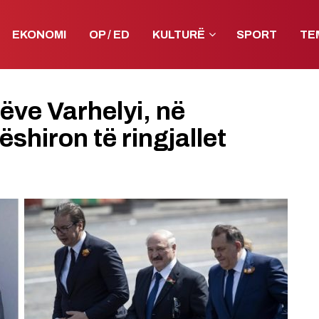
EKONOMI
OP / ED
KULTURË
SPORT
TE
ëve Varhelyi, në
shiron të ringjallet