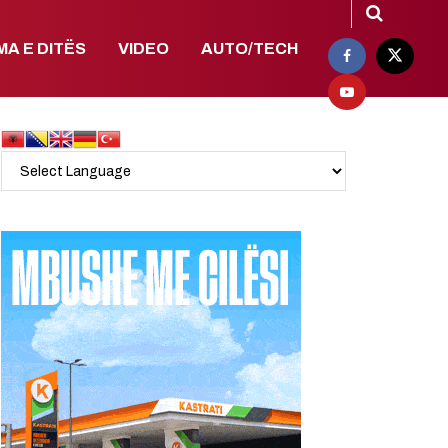
MA E DITËS
VIDEO
AUTO/TECH