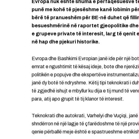
Evropa nuk është shuma e përfaqësuesve të
punë me kohë të pjesëshme kanë lobimin për 
bërë të pranueshëm për BE-në duhet që fillim
besueshmërinë në raportet gjeopolitike dhe 
e grupeve private të interesit, larg të qenit
në hap dhe pjekuri historike.
Evropa dhe Bashkimi Evropian janë ide për një botë
emrat e ngushtimit të kësaj ideje, bote dhe njer
politikën e popujve dhe ekspertëve instrumentalizu
janë dy botë të ndryshme. Këtij tipi teknokrati i 
të zgjedhë ishujt e mbyllur ku dija e tij mund të ve
para, atij apo grupit të tij klanor të interesit.
Teknokrati dhe autokrati, Varhelyi dhe Vuçiqi, jan
shndërron në një lagje të çfarëdoshme të një provi
qenie përballë meje është e spastrueshme etnikish