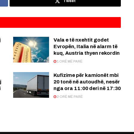
Tweet
j
Vala e të nxehtit godet
Evropën, Italia në alarm të
kuq, Austria thyen rekordin
1 ORË MË PARË
Kufizime për kamionët mbi
j
20 tonë në autoudhë, nesër
i
nga ora 11:00 deri në 17:30
2 ORË MË PARË