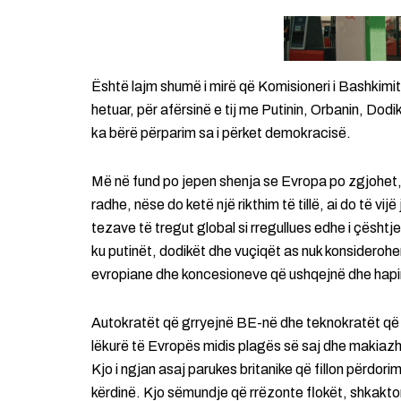
Është lajm shumë i mirë që Komisioneri i Bashkimit
hetuar, për afërsinë e tij me Putinin, Orbanin, Dodik
ka bërë përparim sa i përket demokracisë.
Më në fund po jepen shenja se Evropa po zgjohet, aj
radhe, nëse do ketë një rikthim të tillë, ai do të
tezave të tregut global si rregullues edhe i çështjev
ku putinët, dodikët dhe vuçiqët as nuk konsideroh
evropiane dhe koncesioneve që ushqejnë dhe hapi
Autokratët që grryejnë BE-në dhe teknokratët që 
lëkurë të Evropës midis plagës së saj dhe makiazhi
Kjo i ngjan asaj parukes britanike që fillon përdori
kërdinë. Kjo sëmundje që rrëzonte flokët, shkaktont