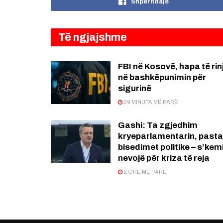
Shpërndaje
Të ngjajshme
FBI në Kosovë, hapa të rin
në bashkëpunimin për
sigurinë
29 MINUTA MË PARË
Gashi: Ta zgjedhim
kryeparlamentarin, pasta
bisedimet politike – s’kem
nevojë për kriza të reja
2 ORË MË PARË