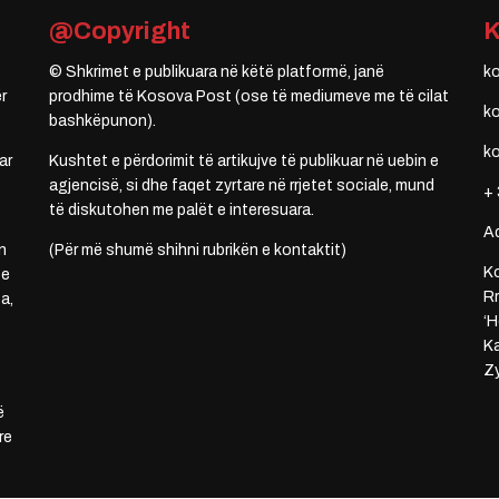
@Copyright
© Shkrimet e publikuara në këtë platformë, janë
k
r
prodhime të Kosova Post (ose të mediumeve me të cilat
k
bashkëpunon).
k
ar
Kushtet e përdorimit të artikujve të publikuar në uebin e
agjencisë, si dhe faqet zyrtare në rrjetet sociale, mund
+ 
të diskutohen me palët e interesuara.
A
n
(Për më shumë shihni rubrikën e kontaktit)
Ko
 e
Rr
a,
‘H
Ka
Zy
ë
re