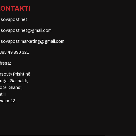
KONTAKTI
osovapost.net
osovapost.net@gmail.com
osovapost.marketing@gmail.com
383 49 890 321
dresa:
sovë/ Prishtinë
uga: Garibaldi;
otel Grand’;
ti II
ra nr. 13