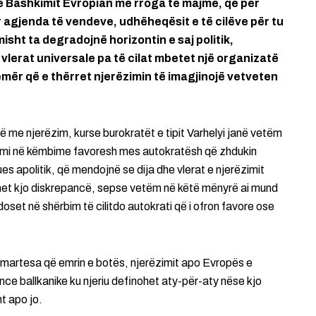
 Bashkimit Evropian me rroga të majme, që për
agjenda të vendeve, udhëheqësit e të cilëve për tu
isht ta degradojnë horizontin e saj politik,
vlerat universale pa të cilat mbetet një organizatë
 emër që e thërret njerëzimin të imagjinojë vetveten
 me njerëzim, kurse burokratët e tipit Varhelyi janë vetëm
ëzimi në këmbime favoresh mes autokratësh që zhdukin
es apolitik, që mendojnë se dija dhe vlerat e njerëzimit
duhet kjo diskrepancë, sepse vetëm në këtë mënyrë ai mund
ndoset në shërbim të cilitdo autokrati që i ofron favore ose
ë martesa që emrin e botës, njerëzimit apo Evropës e
nce ballkanike ku njeriu definohet aty-për-aty nëse kjo
t apo jo.