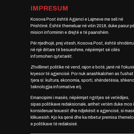
IMPRESUM
Kosova Post është Agjenci e Lajmeve me seli në
Prishtinë. Është themeluar në vitin 2016, duke pasur pë
mision informimin e drejtë e të paanshëm.
Për rrjedhojë, prej vitesh, Kosova Post, është shndërru
në një dritare të besueshme, nëpërmjet së cilës
informohen qytetarët.
Zhvillimet politike në vend, rajon e botë, janë në fokusi
kryesor të agjencisë. Por nuk anashkalohen as fushat
tjera si: kultura, ekonomia, sporti, shëndetësia, shkenc
teknologjia informative etj.
Emancipimi i masës, nëpërmjet ngritjes së vetëdijes,
sipas politikave redaksionale, arrihet vetëm duke mos i
konsideruar lexuesit dhe ndjekësit e agjencisë, si mas
klikuesish. Kjo ka qenë dhe ka mbetur premisa themelo
e politikave të redaksisë.