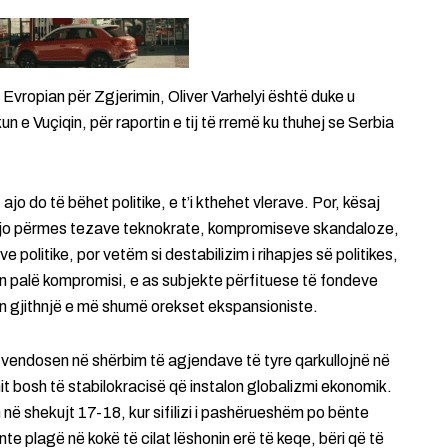
 Evropian për Zgjerimin, Oliver Varhelyi është duke u
un e Vuçiqin, për raportin e tij të rremë ku thuhej se Serbia
o do të bëhet politike, e t’i kthehet vlerave. Por, kësaj
 vijë jo përmes tezave teknokrate, kompromiseve skandaloze,
e politike, por vetëm si destabilizim i rihapjes së politikes,
en palë kompromisi, e as subjekte përfituese të fondeve
n gjithnjë e më shumë orekset ekspansioniste.
vendosen në shërbim të agjendave të tyre qarkullojnë në
t bosh të stabilokracisë që instalon globalizmi ekonomik.
m në shekujt 17-18, kur sifilizi i pashërueshëm po bënte
e plagë në kokë të cilat lëshonin erë të keqe, bëri që të