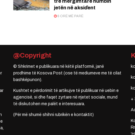
tre mërgimtarë humbin
jetën në aksiďent
6 ORË MË PARË
@Copyright
© Shkrimet e publikuara në këtë platformë, janë
k
r
prodhime të Kosova Post (ose të mediumeve me të cilat
k
bashkëpunon).
k
ar
Kushtet e përdorimit të artikujve të publikuar në uebin e
agjencisë, si dhe faqet zyrtare në rrjetet sociale, mund
+ 
të diskutohen me palët e interesuara.
A
n
(Për më shumë shihni rubrikën e kontaktit)
Ko
 e
Rr
a,
‘H