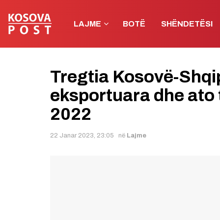
LAJME
BOTË
SHËNDETËSI
Tregtia Kosovë-Shqip
eksportuara dhe ato t
2022
22 Janar 2023, 23:05
në
Lajme