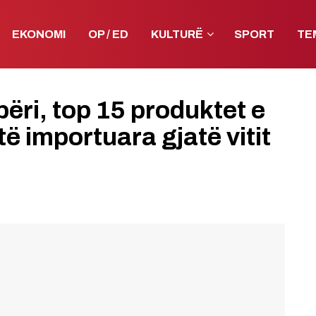
EKONOMI
OP / ED
KULTURË
SPORT
TE
ëri, top 15 produktet e
ë importuara gjatë vitit