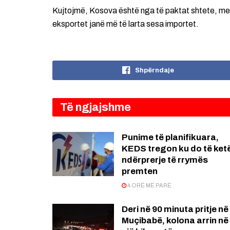
Kujtojmë, Kosova është nga të paktat shtete, me të
eksportet janë më të larta sesa importet.
Shpërndaje
Të ngjajshme
Punime të planifikuara,
KEDS tregon ku do të ket
ndërprerje të rrymës
premten
4 ORË MË PARË
Deri në 90 minuta pritje në
Muçibabë, kolona arrin në