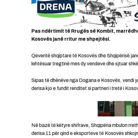
Pas ndërtimit të Rrugës së Kombit, marrëdhë
Kosovës janë rritur me shpejtësi.
Qeveritë shqiptare të Kosovës dhe Shqipërisë janë 
lehtësuar tregtinë mes dy vendeve dhe sjtuar shk
Sipas të dhënëve nga Dogana e Kosovës, vendi ynë
derisa kjo e fundit renditet si partneri i tretë i Ko
Në bazë të këtyre shifrave, Shqipëria mbulon rret
derisa 11 për qind e eksporteve të Kosovës shkojn