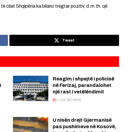
 cilat Shqipëria ka bilanc tregtar pozitiv, d.m.th. që
Tweet
Reagim i shpejtë i policisë
ë
në Ferizaj, parandalohet
një rast i vetëlëndimit
5 ORË MË PARË
U nisën drejt Gjermanisë
pas pushimeve në Kosovë,