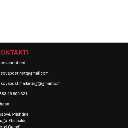
KONTAKTI
osovapost.net
osovapost.net@gmail.com
osovapost.marketing@gmail.com
383 49 890 321
dresa:
sovë/ Prishtinë
uga: Garibaldi;
otel Grand’;