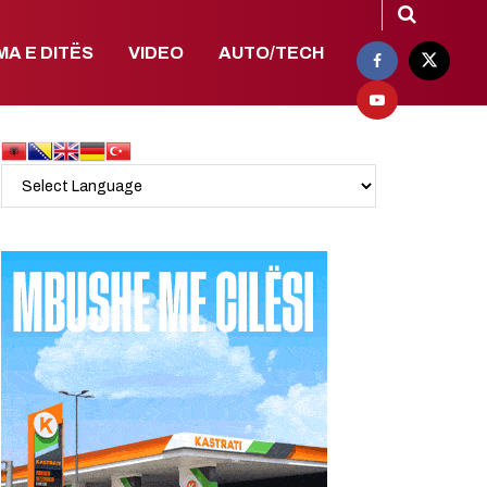
MA E DITËS
VIDEO
AUTO/TECH