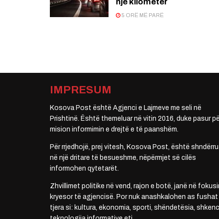
një kilometër
5 ORË MË PARË
IMPRESUM
Kosova Post është Agjenci e Lajmeve me seli në
Prishtinë. Është themeluar në vitin 2016, duke pasur pë
mision informimin e drejtë e të paanshëm.
Për rrjedhojë, prej vitesh, Kosova Post, është shndërru
në një dritare të besueshme, nëpërmjet së cilës
informohen qytetarët.
Zhvillimet politike në vend, rajon e botë, janë në fokusi
kryesor të agjencisë. Por nuk anashkalohen as fushat
tjera si: kultura, ekonomia, sporti, shëndetësia, shkenc
teknologjia informative etj.