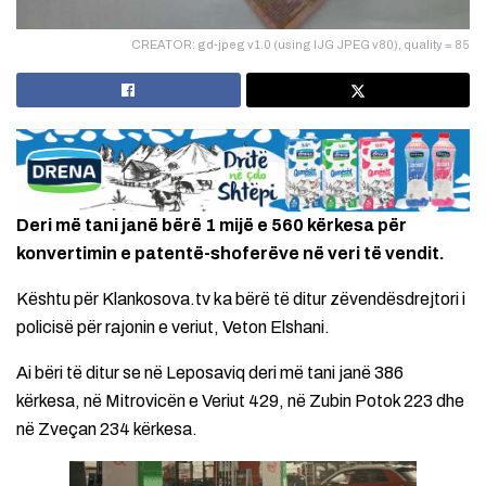
CREATOR: gd-jpeg v1.0 (using IJG JPEG v80), quality = 85
Deri më tani janë bërë 1 mijë e 560 kërkesa për
konvertimin e patentë-shoferëve në veri të vendit.
Kështu për Klankosova.tv ka bërë të ditur zëvendësdrejtori i
policisë për rajonin e veriut, Veton Elshani.
Ai bëri të ditur se në Leposaviq deri më tani janë 386
kërkesa, në Mitrovicën e Veriut 429, në Zubin Potok 223 dhe
në Zveçan 234 kërkesa.