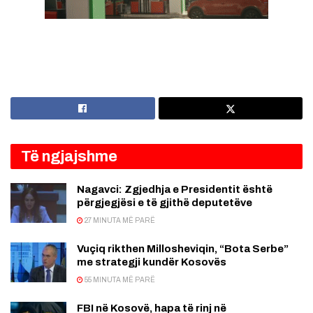
Të ngjajshme
Nagavci: Zgjedhja e Presidentit është
përgjegjësi e të gjithë deputetëve
27 MINUTA MË PARË
Vuçiq rikthen Millosheviqin, “Bota Serbe”
me strategji kundër Kosovës
55 MINUTA MË PARË
FBI në Kosovë, hapa të rinj në