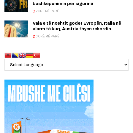
bashkëpunimin për sigurinë
2 ORË MË PARË
Vala e të nxehtit godet Evropën, Italia në
alarm të kuq, Austria thyen rekordin
3 ORË MË PARË