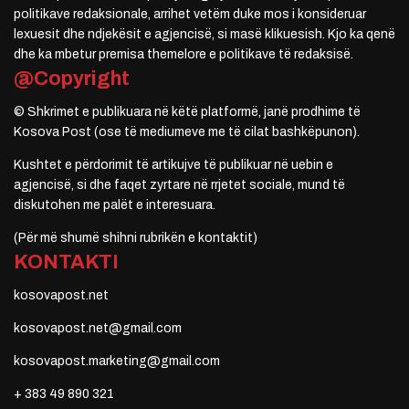
politikave redaksionale, arrihet vetëm duke mos i konsideruar
lexuesit dhe ndjekësit e agjencisë, si masë klikuesish. Kjo ka qenë
dhe ka mbetur premisa themelore e politikave të redaksisë.
@Copyright
© Shkrimet e publikuara në këtë platformë, janë prodhime të
Kosova Post (ose të mediumeve me të cilat bashkëpunon).
Kushtet e përdorimit të artikujve të publikuar në uebin e
agjencisë, si dhe faqet zyrtare në rrjetet sociale, mund të
diskutohen me palët e interesuara.
(Për më shumë shihni rubrikën e kontaktit)
KONTAKTI
kosovapost.net
kosovapost.net@gmail.com
kosovapost.marketing@gmail.com
+ 383 49 890 321