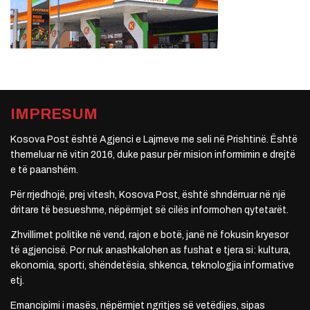
IMPRESUM
Kosova Post është Agjenci e Lajmeve me seli në Prishtinë. Është
themeluar në vitin 2016, duke pasur për mision informimin e drejtë
e të paanshëm.
Për rrjedhojë, prej vitesh, Kosova Post, është shndërruar në një
dritare të besueshme, nëpërmjet së cilës informohen qytetarët.
Zhvillimet politike në vend, rajon e botë, janë në fokusin kryesor
të agjencisë. Por nuk anashkalohen as fushat e tjera si: kultura,
ekonomia, sporti, shëndetësia, shkenca, teknologjia informative
etj.
Emancipimi i masës, nëpërmjet ngritjes së vetëdijes, sipas