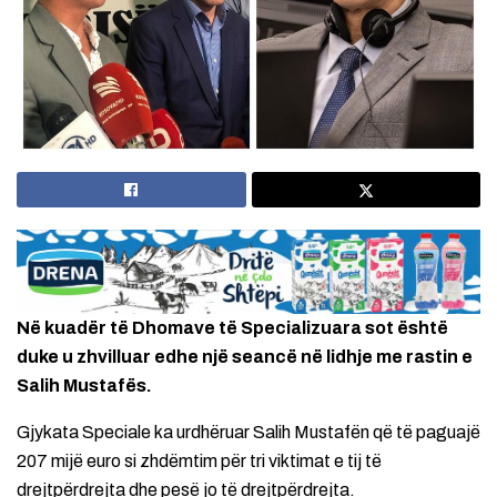
Në kuadër të Dhomave të Specializuara sot është
duke u zhvilluar edhe një seancë në lidhje me rastin e
Salih Mustafës.
Gjykata Speciale ka urdhëruar Salih Mustafën që të paguajë
207 mijë euro si zhdëmtim për tri viktimat e tij të
drejtpërdrejta dhe pesë jo të drejtpërdrejta.