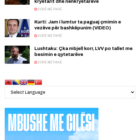
kryetarit dhe nënkryetarëve
2 ORË MË PARË
Kurti: Jam i lumtur ta paguaj çmimin e
vezëve për bashkëpunim (VIDEO)
2 ORË MË PARË
Lushtaku: Çka mbjell korr, LVV po tallet me
besimin e qytetarëve
2 ORË MË PARË