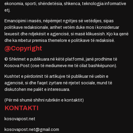
ekonomia, sporti, shëndetësia, shkenca, teknologjia informative
etj.
Emancipimi i masës, nëpërmjet ngritjes së vetëdijes, sipas
politikave redaksionale, arrihet vetëm duke mos i konsideruar
lexuesit dhe ndjekësit e agjencisë, si masë klikuesish. Kjo ka qenë
dhe ka mbetur premisa themelore e politikave të redaksisë.
@Copyright
© Shkrimet e publikuara në këtë platformë, janë prodhime të
Kosova Post (ose të mediumeve me të cilat bashkëpunon).
Kushtet e përdorimit të artikujve të publikuar në uebin e
agjencisë, si dhe faqet zyrtare në rrjetet sociale, mund të
diskutohen me palët e interesuara.
(Për më shumë shihni rubrikën e kontaktit)
KONTAKTI
kosovapost.net
kosovapost.net@gmail.com