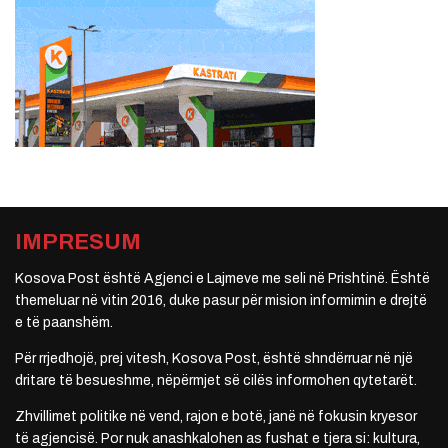
IMPRESUM
Kosova Post është Agjenci e Lajmeve me seli në Prishtinë. Është
themeluar në vitin 2016, duke pasur për mision informimin e drejtë
e të paanshëm.
Për rrjedhojë, prej vitesh, Kosova Post, është shndërruar në një
dritare të besueshme, nëpërmjet së cilës informohen qytetarët.
Zhvillimet politike në vend, rajon e botë, janë në fokusin kryesor
të agjencisë. Por nuk anashkalohen as fushat e tjera si: kultura,