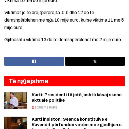
viktima 10 me 60 mijë euro.
Viktimat jo të drejtpërdrejta-5,6 dhe 12 do të
dëmshpërblehen me nga 10 mijë euro, kurse viktima 11 me 5
mijë euro.
Gjithashtu viktima 13 do të dëmshpërblehet me 2 mijë euro.
Të ngjajshme
Kurti: Presidenti të jetë jashtë kësaj skene
aktuale politike
1 ORË MË PARË
Kurti insiston: Seanca konstituive e
Kuvendit përfundon vetëm me zgjedhjen e