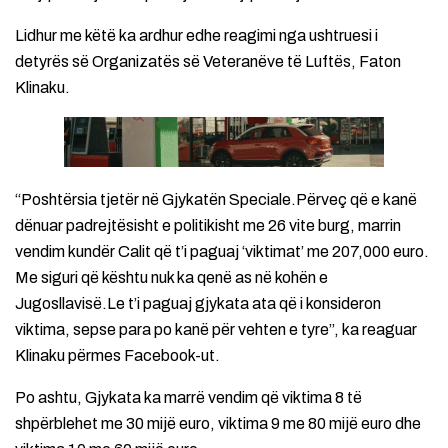
Lidhur me këtë ka ardhur edhe reagimi nga ushtruesi i
detyrës së Organizatës së Veteranëve të Luftës, Faton
Klinaku.
“Poshtërsia tjetër në Gjykatën Speciale.Përveç që e kanë
dënuar padrejtësisht e politikisht me 26 vite burg, marrin
vendim kundër Calit që t’i paguaj ‘viktimat’ me 207,000 euro.
Me siguri që kështu nuk ka qenë as në kohën e
Jugosllavisë.Le t’i paguaj gjykata ata që i konsideron
viktima, sepse para po kanë për vehten e tyre”, ka reaguar
Klinaku përmes Facebook-ut.
Po ashtu, Gjykata ka marrë vendim që viktima 8 të
shpërblehet me 30 mijë euro, viktima 9 me 80 mijë euro dhe