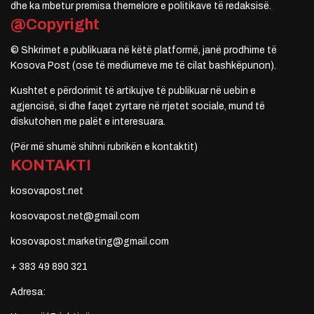
dhe ka mbetur premisa themelore e politikave të redaksisë.
@Copyright
© Shkrimet e publikuara në këtë platformë, janë prodhime të
Kosova Post (ose të mediumeve me të cilat bashkëpunon).
Kushtet e përdorimit të artikujve të publikuar në uebin e
agjencisë, si dhe faqet zyrtare në rrjetet sociale, mund të
diskutohen me palët e interesuara.
(Për më shumë shihni rubrikën e kontaktit)
KONTAKTI
kosovapost.net
kosovapost.net@gmail.com
kosovapost.marketing@gmail.com
+ 383 49 890 321
Adresa: