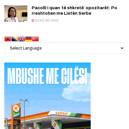
Pacolli i quan `të shkretë` opozitarët: Po
rreshtohen me Listën Serbe
12 ORË MË PARË