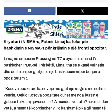
Kryetari i NISMA-s, Fatmir Limaj ka folur për
bashkimin e NISMA-s për krijimin e një fronti opozitar.
Limaj në emisionin Pressing në T7 u pyet se a mund t’i
bashkohen PDK-së. Për këtë, Limaj tha se e kanë vullnetin
dhe dëshirën për gjetjen e një bashkëpunimi për bërjen e
opozitarizmit.
“Kosova opozitare ka nevojë me gjet një rrugë e me ndihmu
vendin. Qekjo Kosova opozitare duhet me ndal kursin e
gabuar të kësaj qeverise, si? A munden vet atë? nuk munden
vetë, a mund të koordinohen? Po ka shumë pika që mund të