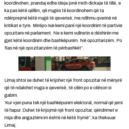
koordinohen, prandaj edhe ideja jonë rreth dickaje të tillë, e
ka pas këtë qëllim, që rrugës të koordinohem që ta
ndërprejmë këtë rrugë të qeverisë, me ndihmu qverinë në
kritikat e tyre. Mirëpo nuk kemi parë një koordinim të partivie
opozitare në parlament. Ne e kemi vullnetin e dëshirën me
gjet këtë koordinim dhe bashkëpunim. Në opozitarizëm. Po
flas në një opozitarizëm të përbashkët”.
Limaj shtoi se duhet të krijohet një front opozitar në mënyrë
që të ndalohet rruga e qeverisë, të cilën po e cilëson si
gabim.
‘Kur vjen puna tek një bashkëpunim elektoral, normal që jemi
të hapur. Duhet të krijojmë një front opozitar, qëndrimet e
mija dhe angazhimi im është në këtë frymë”, ka theksuar
Limaj.