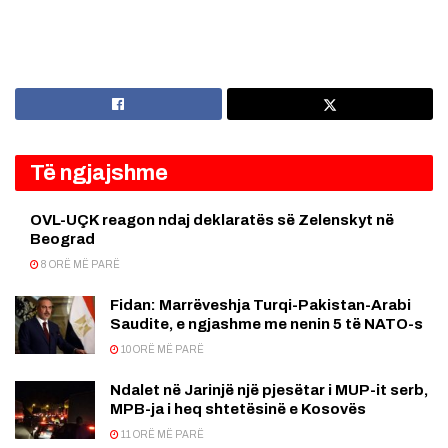
Të ngjajshme
OVL-UÇK reagon ndaj deklaratës së Zelenskyt në
Beograd
8 ORË MË PARË
Fidan: Marrëveshja Turqi-Pakistan-Arabi
Saudite, e ngjashme me nenin 5 të NATO-s
10 ORË MË PARË
Ndalet në Jarinjë një pjesëtar i MUP-it serb,
MPB-ja i heq shtetësinë e Kosovës
11 ORË MË PARË