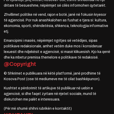
dritare të besueshme, nëpërmjet së cilës informohen qytetarët.
Zhvillimet politike në vend, rajon e botë, janë në fokusin kryesor
të agjencisë. Por nuk anashkalohen as fushat e tjera si: kultura,
ekonomia, sporti, shëndetësia, shkenca, teknologjia informative
etj.
Emancipimi i masës, nëpërmjet ngritjes së vetëdijes, sipas
politikave redaksionale, arrihet vetëm duke mos i konsideruar
lexuesit dhe ndjekësit e agjencisë, si masë klikuesish. Kjo ka qenë
dhe ka mbetur premisa themelore e politikave të redaksisë.
@Copyright
© Shkrimet e publikuara në këtë platformë, janë prodhime të
Kosova Post (ose të mediumeve me të cilat bashkëpunon).
Kushtet e përdorimit të artikujve të publikuar në uebin e
agjencisë, si dhe faqet zyrtare në rrjetet sociale, mund të
diskutohen me palët e interesuara.
(Për më shumë shihni rubrikën e kontaktit)