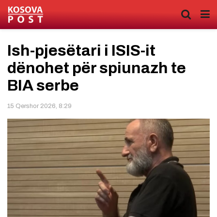
Ish-pjesëtari i ISIS-it
dënohet për spiunazh te
BIA serbe
15 Qershor 2026, 8:29