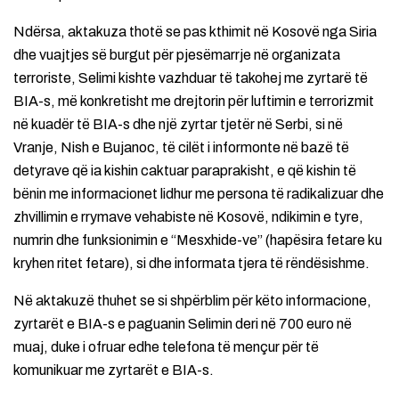
Ndërsa, aktakuza thotë se pas kthimit në Kosovë nga Siria
dhe vuajtjes së burgut për pjesëmarrje në organizata
terroriste, Selimi kishte vazhduar të takohej me zyrtarë të
BIA-s, më konkretisht me drejtorin për luftimin e terrorizmit
në kuadër të BIA-s dhe një zyrtar tjetër në Serbi, si në
Vranje, Nish e Bujanoc, të cilët i informonte në bazë të
detyrave që ia kishin caktuar paraprakisht, e që kishin të
bënin me informacionet lidhur me persona të radikalizuar dhe
zhvillimin e rrymave vehabiste në Kosovë, ndikimin e tyre,
numrin dhe funksionimin e “Mesxhide-ve” (hapësira fetare ku
kryhen ritet fetare), si dhe informata tjera të rëndësishme.
Në aktakuzë thuhet se si shpërblim për këto informacione,
zyrtarët e BIA-s e paguanin Selimin deri në 700 euro në
muaj, duke i ofruar edhe telefona të mençur për të
komunikuar me zyrtarët e BIA-s.