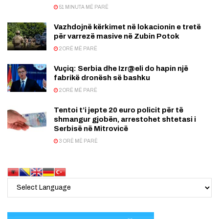
51 MINUTA MË PARË
Vazhdojnë kërkimet në lokacionin e tretë
për varrezë masive në Zubin Potok
2 ORË MË PARË
Vuçiq: Serbia dhe Izr@eli do hapin një
fabrikë dronësh së bashku
2 ORË MË PARË
Tentoi t’i jepte 20 euro policit për të
shmangur gjobën, arrestohet shtetasi i
Serbisë në Mitrovicë
3 ORË MË PARË