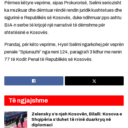
Përmes këtyre veprime, sipas Prokurorisë, Selimi seriozisht
ka rrezikuar dhe dëmtuar rëndë rendin juridik kushtetues dhe
sigurinë e Republikës së Kosovës, duke ndihmuar ppo ashtu
BIA-n serbe të krijojë një narrativë të dëmshme për
shtetësinë e Kosovës.
Prandaj, për këto veprime, Hysri Selimi ngarkohej për veprën
penale “Spiunazhi” nga neni 124, paragrafi 3 lidhur me nenin
77 të Kodit Penal të Republikës së Kosovës.
Të ngjajshme
Zelensky s’e njeh Kosovën, Bilalli: Kosova e
Shqipëria s’duhet të rrinë duarkryq në
diplomaci