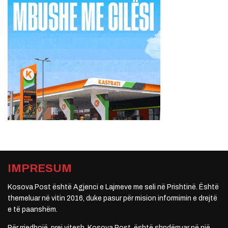
IMPRESUM
Kosova Post është Agjenci e Lajmeve me seli në Prishtinë. Është
themeluar në vitin 2016, duke pasur për mision informimin e drejtë
e të paanshëm.
Për rrjedhojë, prej vitesh, Kosova Post, është shndërruar në një