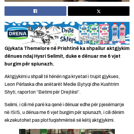
Gjykata Themelore në Prishtinë ka shpallur aktgjykim
dënues ndaj Hysri Selimit, duke e dënuar me 6 vjet
burgim për spiunazh.
Aktgjykimi u shpall të hënën nga kryetari i trupit gjykues,
Leon Përlaska dhe anëtarët Medie Bytyqi dhe Kushtrim
Shyti, raporton “Betimi për Drejtësi“.
Selimi, i cili më parë ka qenë i dënuar edhe për pjesëmarrje
në ISIS, u dënua me 6 vjet burgim për spiunazh, i cili dënim
ekzekutohet pas plotfuqishmërisë së këtij aktgjykimi.