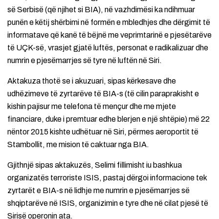
së Serbisë (që njihet si BIA), në vazhdimësi ka ndihmuar
punën e këtij shërbimi në formën e mbledhjes dhe dërgimit të
informatave që kanë të bëjnë me veprimtarinë e pjesëtarëve
të UÇK-së, vrasjet gjatë luftës, personat e radikalizuar dhe
numrin e pjesëmarrjes së tyre në luftën në Siri.
Aktakuza thotë se i akuzuari, sipas kërkesave dhe
udhëzimeve të zyrtarëve të BIA-s (të cilin paraprakisht e
kishin pajisur me telefona të mençur dhe me mjete
financiare, duke i premtuar edhe blerjen e një shtëpie) më 22
nëntor 2015 kishte udhëtuar në Siri, përmes aeroportit të
Stambollit, me mision të caktuar nga BIA.
Gjithnjë sipas aktakuzës, Selimi fillimisht iu bashkua
organizatës terroriste ISIS, pastaj dërgoi informacione tek
zyrtarët e BIA-s në lidhje me numrin e pjesëmarrjes së
shqiptarëve në ISIS, organizimin e tyre dhe në cilat pjesë të
Sirisë operonin ata.