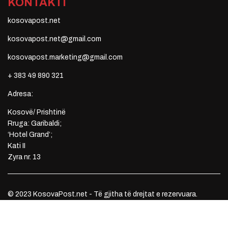
KONTAKTI
kosovapost.net
kosovapost.net@gmail.com
kosovapost.marketing@gmail.com
+ 383 49 890 321
Adresa:
Kosovë/ Prishtinë
Rruga: Garibaldi;
‘Hotel Grand’;
Kati II
Zyra nr. 13
© 2023 KosovaPost.net - Të gjitha të drejtat e rezervuara.