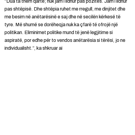
“Dua ta them qartë; nuk jam i lidhur pas pozitës. Jam i lidhur
pas shtëpisë. Dhe shtëpia ruhet me rregull, me dinjitet dhe
me besim në anëtarësinë e saj dhe në secilën kërkesë të
tyre. Më shumë se dorëheqja nuk ka çfarë të ofrojë një
politikan. Eliminimet politike mund të jenë legjitime si
aspiratë, por edhe për to vendos anëtarësia si tërësi, jo ne
individualisht.”, ka shkruar ai