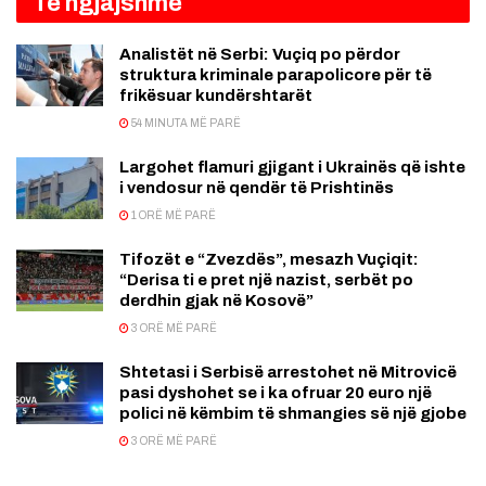
Të ngjajshme
Analistët në Serbi: Vuçiq po përdor
struktura kriminale parapolicore për të
frikësuar kundërshtarët
54 MINUTA MË PARË
Largohet flamuri gjigant i Ukrainës që ishte
i vendosur në qendër të Prishtinës
1 ORË MË PARË
Tifozët e “Zvezdës”, mesazh Vuçiqit:
“Derisa ti e pret një nazist, serbët po
derdhin gjak në Kosovë”
3 ORË MË PARË
Shtetasi i Serbisë arrestohet në Mitrovicë
pasi dyshohet se i ka ofruar 20 euro një
polici në këmbim të shmangies së një gjobe
3 ORË MË PARË