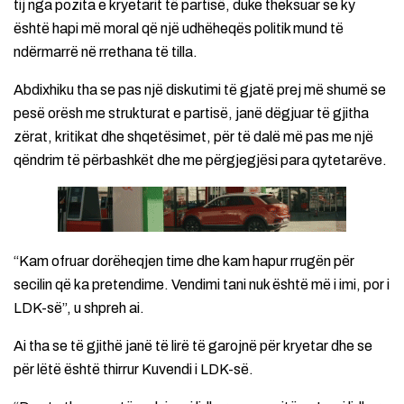
tij nga pozita e kryetarit të partisë, duke theksuar se ky
është hapi më moral që një udhëheqës politik mund të
ndërmarrë në rrethana të tilla.
Abdixhiku tha se pas një diskutimi të gjatë prej më shumë se
pesë orësh me strukturat e partisë, janë dëgjuar të gjitha
zërat, kritikat dhe shqetësimet, për të dalë më pas me një
qëndrim të përbashkët dhe me përgjegjësi para qytetarëve.
“Kam ofruar dorëheqjen time dhe kam hapur rrugën për
secilin që ka pretendime. Vendimi tani nuk është më i imi, por i
LDK-së”, u shpreh ai.
Ai tha se të gjithë janë të lirë të garojnë për kryetar dhe se
për lëtë është thirrur Kuvendi i LDK-së.