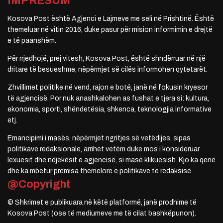
IMPRESUM
Kosova Post është Agjenci e Lajmeve me seli në Prishtinë. Është
themeluar në vitin 2016, duke pasur për mision informimin e drejtë
e të paanshëm.
Për rrjedhojë, prej vitesh, Kosova Post, është shndërruar në një
dritare të besueshme, nëpërmjet së cilës informohen qytetarët.
Zhvillimet politike në vend, rajon e botë, janë në fokusin kryesor
të agjencisë. Por nuk anashkalohen as fushat e tjera si: kultura,
ekonomia, sporti, shëndetësia, shkenca, teknologjia informative
etj.
Emancipimi i masës, nëpërmjet ngritjes së vetëdijes, sipas
politikave redaksionale, arrihet vetëm duke mos i konsideruar
lexuesit dhe ndjekësit e agjencisë, si masë klikuesish. Kjo ka qenë
dhe ka mbetur premisa themelore e politikave të redaksisë.
@Copyright
© Shkrimet e publikuara në këtë platformë, janë prodhime të
Kosova Post (ose të mediumeve me të cilat bashkëpunon).