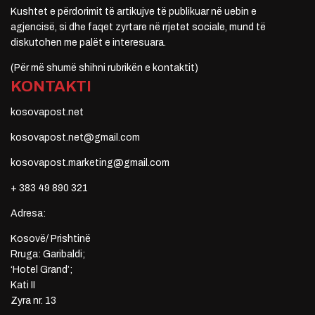
Kushtet e përdorimit të artikujve të publikuar në uebin e
agjencisë, si dhe faqet zyrtare në rrjetet sociale, mund të
diskutohen me palët e interesuara.
(Për më shumë shihni rubrikën e kontaktit)
KONTAKTI
kosovapost.net
kosovapost.net@gmail.com
kosovapost.marketing@gmail.com
+ 383 49 890 321
Adresa:
Kosovë/ Prishtinë
Rruga: Garibaldi;
‘Hotel Grand’;
Kati II
Zyra nr. 13