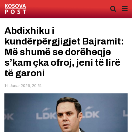
Abdixhiku i
kundërpërgjigjet Bajramit:
Më shumë se dorëheqje
s’kam çka ofroj, jeni të lirë
të garoni
14 Janar 2026, 20:51