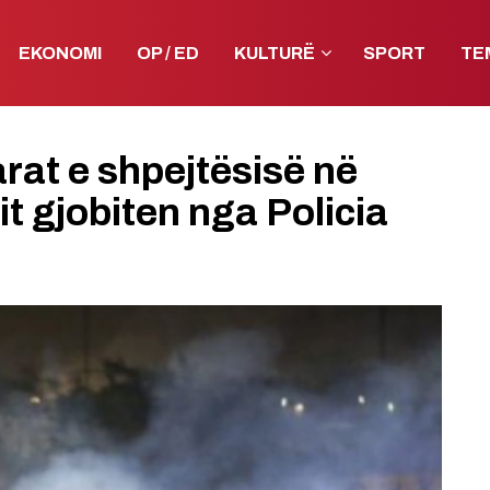
EKONOMI
OP / ED
KULTURË
SPORT
TE
rat e shpejtësisë në
t gjobiten nga Policia