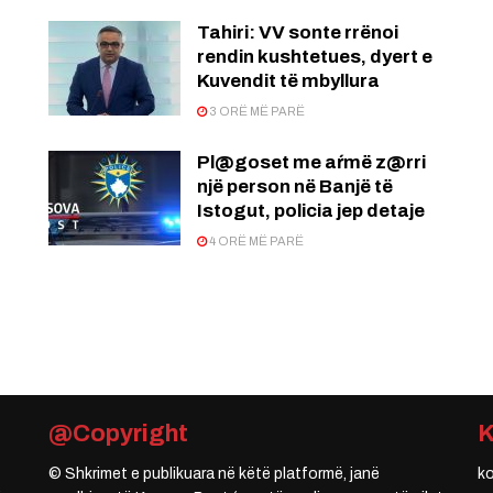
:
Tahiri: VV sonte rrënoi
rendin kushtetues, dyert e
Kuvendit të mbyllura
3 ORË MË PARË
Pl@goset me aŕmë z@rri
një person në Banjë të
Istogut, policia jep detaje
4 ORË MË PARË
@Copyright
© Shkrimet e publikuara në këtë platformë, janë
k