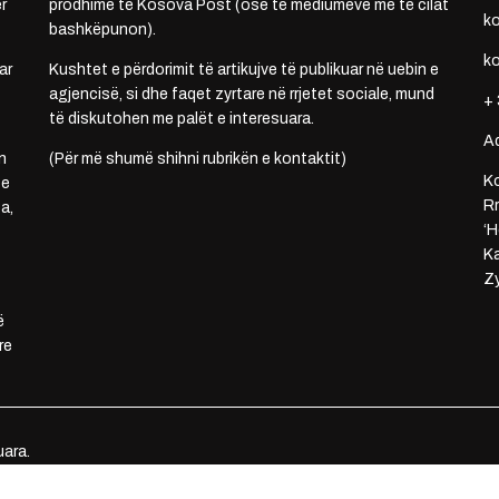
r
prodhime të Kosova Post (ose të mediumeve me të cilat
k
bashkëpunon).
k
ar
Kushtet e përdorimit të artikujve të publikuar në uebin e
agjencisë, si dhe faqet zyrtare në rrjetet sociale, mund
+ 
të diskutohen me palët e interesuara.
A
n
(Për më shumë shihni rubrikën e kontaktit)
Ko
 e
Rr
a,
‘H
Ka
Zy
ë
re
uara.