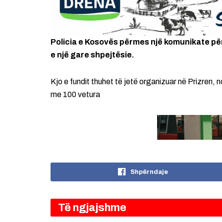
Policia e Kosovës përmes një komunikate për
e një gare shpejtësie.
Kjo e fundit thuhet të jetë organizuar në Prizren
me 100 vetura
Shpërndaje
Të ngjajshme