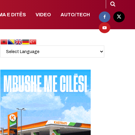
MA E DITËS
VIDEO
AUTO/TECH