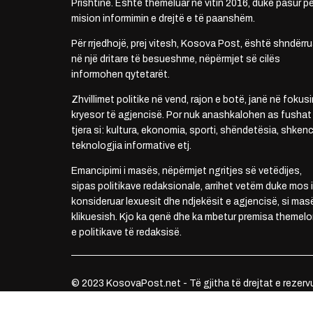
Prishtinë. Është themeluar në vitin 2016, duke pasur pë
mision informimin e drejtë e të paanshëm.
Për rrjedhojë, prej vitesh, Kosova Post, është shndërru
në një dritare të besueshme, nëpërmjet së cilës
informohen qytetarët.
Zhvillimet politike në vend, rajon e botë, janë në fokusi
kryesor të agjencisë. Por nuk anashkalohen as fushat
tjera si: kultura, ekonomia, sporti, shëndetësia, shkenc
teknologjia informative etj.
Emancipimi i masës, nëpërmjet ngritjes së vetëdijes,
sipas politikave redaksionale, arrihet vetëm duke mos i
konsideruar lexuesit dhe ndjekësit e agjencisë, si mas
klikuesish. Kjo ka qenë dhe ka mbetur premisa themelo
e politikave të redaksisë.
© 2023 KosovaPost.net - Të gjitha të drejtat e rezerv