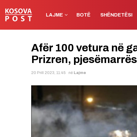
LAJME
BOTË
SHËNDETËSI
Afër 100 vetura në ga
Prizren, pjesëmarrësi
20 Prill 2023, 11:45
në
Lajme