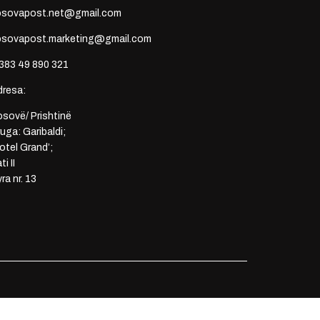
osovapost.net@gmail.com
osovapost.marketing@gmail.com
383 49 890 321
dresa:
sovë/ Prishtinë
uga: Garibaldi;
otel Grand’;
ti II
ra nr. 13