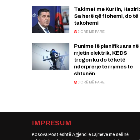
Takimet me Kurtin, Haziri
Sa herë që ftohemi, do të
takohemi
2 ORË MË PARË
Punime të planifikuara në
rrjetin elektrik, KEDS
tregon ku do të ketë
ndërprerje të rrymës të
shtunën
3 ORË MË PARË
IMPRESUM
Kosova Post është Agjenci e Lajmeve me seli në