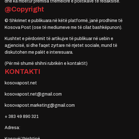
dhe ka mbetur premisa themelore e politikave të redaksisë.
@Copyright
© Shkrimet e publikuara në këtë platformë, janë prodhime të
Kosova Post (ose të mediumeve me të cilat bashkëpunon).
Kushtet e përdorimit të artikujve të publikuar në uebin e
agjencisë, si dhe faqet zyrtare në rrjetet sociale, mund të
diskutohen me palët e interesuara.
(Për më shumë shihni rubrikën e kontaktit)
KONTAKTI
kosovapost.net
kosovapost.net@gmail.com
kosovapost.marketing@gmail.com
+ 383 49 890 321
Adresa:
Kosovë/ Prishtinë