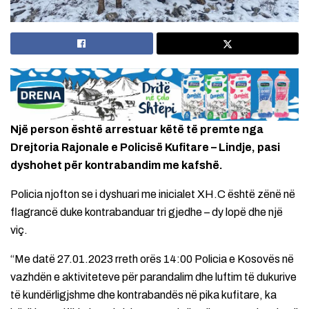
Një person është arrestuar këtë të premte nga
Drejtoria Rajonale e Policisë Kufitare – Lindje, pasi
dyshohet për kontrabandim me kafshë.
Policia njofton se i dyshuari me inicialet XH.C është zënë në
flagrancë duke kontrabanduar tri gjedhe – dy lopë dhe një
viç.
“Me datë 27.01.2023 rreth orës 14:00 Policia e Kosovës në
vazhdën e aktiviteteve për parandalim dhe luftim të dukurive
të kundërligjshme dhe kontrabandës në pika kufitare, ka