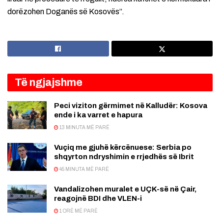
dorëzohen Doganës së Kosovës”.
Të ngjajshme
Peci viziton gërmimet në Kalludër: Kosova
ende i ka varret e hapura
13 MINUTA MË PARË
Vuçiq me gjuhë kërcënuese: Serbia po
shqyrton ndryshimin e rrjedhës së Ibrit
45 MINUTA MË PARË
Vandalizohen muralet e UÇK-së në Çair,
reagojnë BDI dhe VLEN-i
1 ORË MË PARË