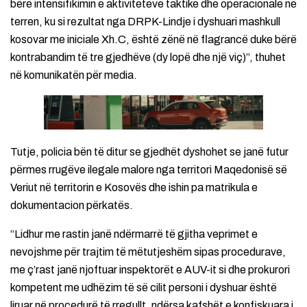
bërë intensifikimin e aktiviteteve taktike dhe operacionale në
terren, ku si rezultat nga DRPK-Lindje i dyshuari mashkull
kosovar me iniciale Xh.C, është zënë në flagrancë duke bërë
kontrabandim të tre gjedhëve (dy lopë dhe një viç)”, thuhet
në komunikatën për media.
Tutje, policia bën të ditur se gjedhët dyshohet se janë futur
përmes rrugëve ilegale malore nga territori Maqedonisë së
Veriut në territorin e Kosovës dhe ishin pa matrikula e
dokumentacion përkatës.
“Lidhur me rastin janë ndërmarrë të gjitha veprimet e
nevojshme për trajtim të mëtutjeshëm sipas procedurave,
me ç’rast janë njoftuar inspektorët e AUV-it si dhe prokurori
kompetent me udhëzim të së cilit personi i dyshuar është
liruar në procedurë të rregullt, ndërsa kafshët e konfiskuara i