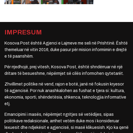
IMPRESUM
Kosova Post është Agjenci e Lajmeve me seli në Prishtinë. Është
themeluar në vitin 2016, duke pasur për mision informimin e drejtë
e të paanshëm.
Për rrjedhojë, prej vitesh, Kosova Post, është shndërruar në një
dritare të besueshme, nëpërmjet së cilës informohen qytetarët.
Zhvillimet politike në vend, rajon e botë, janë në fokusin kryesor
të agjencisë. Por nuk anashkalohen as fushat e tjera si: kultura,
ekonomia, sporti, shëndetësia, shkenca, teknologjia informative
etj.
Emancipimi i masës, nëpërmjet ngritjes së vetëdijes, sipas
politikave redaksionale, arrihet vetëm duke mos i konsideruar
lexuesit dhe ndjekësit e agjencisë, si masë klikuesish. Kjo ka qenë