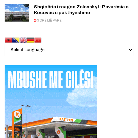
Shqipëria i reagon Zelenskyt: Pavarësia e
Kosovës e pakthyeshme
3 ORË MË PARË