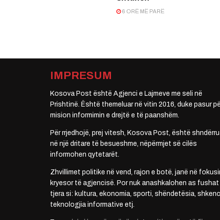
6 ORË MË PARË
IMPRESUM
Kosova Post është Agjenci e Lajmeve me seli në
Prishtinë. Është themeluar në vitin 2016, duke pasur pë
mision informimin e drejtë e të paanshëm.
Për rrjedhojë, prej vitesh, Kosova Post, është shndërru
në një dritare të besueshme, nëpërmjet së cilës
informohen qytetarët.
Zhvillimet politike në vend, rajon e botë, janë në fokusi
kryesor të agjencisë. Por nuk anashkalohen as fushat
tjera si: kultura, ekonomia, sporti, shëndetësia, shkenc
teknologjia informative etj.