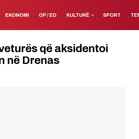
EKONOMI
OP / ED
KULTURË
SPORT
TE
 veturës që aksidentoi
in në Drenas