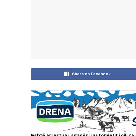
Share on Facebook
Është arrestuar ngasësi i automjetit i cili ka