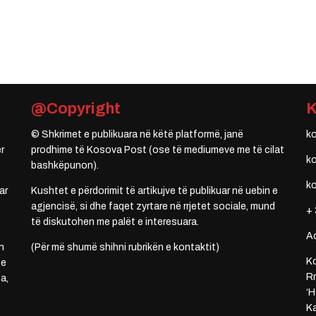
@Copyright
© Shkrimet e publikuara në këtë platformë, janë
k
r
prodhime të Kosova Post (ose të mediumeve me të cilat
k
bashkëpunon).
k
ar
Kushtet e përdorimit të artikujve të publikuar në uebin e
agjencisë, si dhe faqet zyrtare në rrjetet sociale, mund
+ 
të diskutohen me palët e interesuara.
A
n
(Për më shumë shihni rubrikën e kontaktit)
Ko
 e
Rr
a,
‘H
Ka