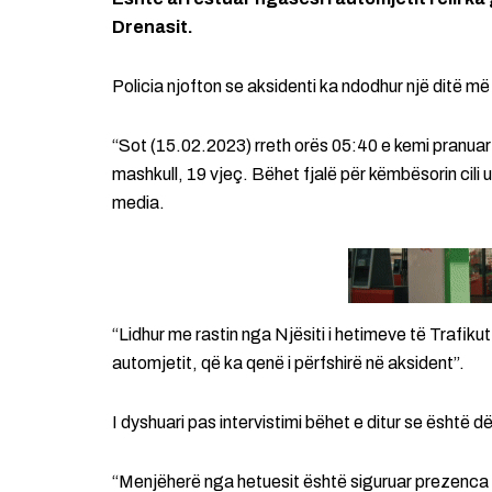
Drenasit.
Policia njofton se aksidenti ka ndodhur një ditë më
“Sot (15.02.2023) rreth orës 05:40 e kemi pranuar
mashkull, 19 vjeç. Bëhet fjalë për këmbësorin cili 
media.
“Lidhur me rastin nga Njësiti i hetimeve të Trafikut
automjetit, që ka qenë i përfshirë në aksident”.
I dyshuari pas intervistimi bëhet e ditur se është 
“Menjëherë nga hetuesit është siguruar prezenca e p