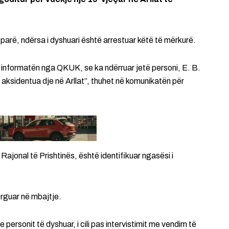
 parë, ndërsa i dyshuari është arrestuar këtë të mërkurë.
 informatën nga QKUK, se ka ndërruar jetë personi, E. B.
u aksidentua dje në Arllat”, thuhet në komunikatën për
 Rajonal të Prishtinës, është identifikuar ngasësi i
dërguar në mbajtje.
ersonit të dyshuar, i cili pas intervistimit me vendim të