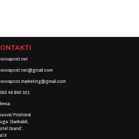
KONTAKTI
osovapost.net
osovapost.net@gmail.com
osovapost.marketing@gmail.com
383 49 890 321
dresa:
sovë/ Prishtinë
uga: Garibaldi;
otel Grand’;
ti II