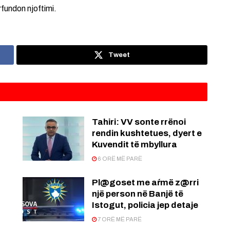
rfundon njoftimi.
Tweet
:
Tahiri: VV sonte rrënoi
rendin kushtetues, dyert e
Kuvendit të mbyllura
6 ORË MË PARË
Pl@goset me aŕmë z@rri
një person në Banjë të
Istogut, policia jep detaje
7 ORË MË PARË