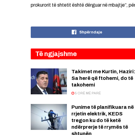
prokurorit të shtetit është dërguar në mbajtje”, pë
Shpërndaje
Të ngjajshme
Takimet me Kurtin, Haziri
Sa herë që ftohemi, do të
takohemi
5 ORË MË PARË
Punime të planifikuara në
rrjetin elektrik, KEDS
tregon ku do të ketë
ndërprerje të rrymës të
shtunën