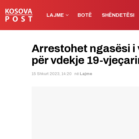
LAJME
BOTË
SHËNDETËSI
Arrestohet ngasësi i
për vdekje 19-vjeçar
15 Shkurt 2023, 14:20
në
Lajme