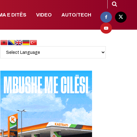
MA E DITËS
VIDEO
AUTO/TECH