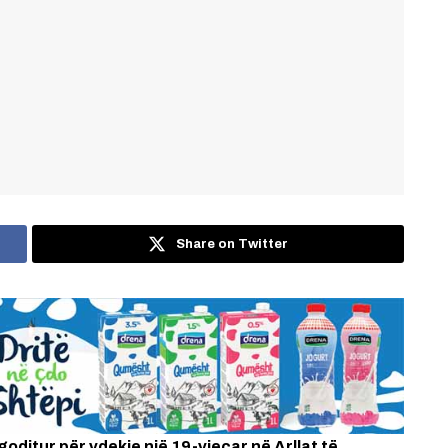
Share on Twitter
 goditur për vdekje një 19-vjeçar në Arllat të