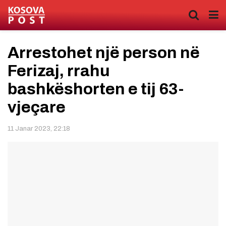
Arrestohet një person në
Ferizaj, rrahu
bashkëshorten e tij 63-
vjeçare
11 Janar 2023, 22:18