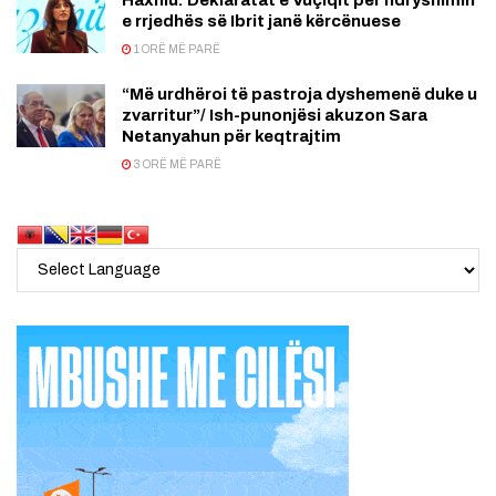
e rrjedhës së Ibrit janë kërcënuese
1 ORË MË PARË
“Më urdhëroi të pastroja dyshemenë duke u
zvarritur”/ Ish-punonjësi akuzon Sara
Netanyahun për keqtrajtim
3 ORË MË PARË