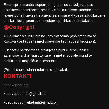
Emancipimi i masës, nëpërmjet ngritjes së vetëdijes, sipas
politikave redaksionale, arrihet vetëm duke mos i konsideruar
lexuesit dhe ndjekësit e agjencisë, si masë klikuesish. Kjo ka qenë
dhe ka mbetur premisa themelore e politikave të redaksisë.
@Copyright
© Shkrimet e publikuara në këtë platformë, janë prodhime të
Kosova Post (ose të mediumeve me të cilat bashkëpunon).
Kushtet e përdorimit të artikujve të publikuar në uebin e
agjencisë, si dhe faqet zyrtare në rrjetet sociale, mund të
diskutohen me palët e interesuara.
(Për më shumë shihni rubrikën e kontaktit)
KONTAKTI
kosovapost.net
kosovapost.net@gmail.com
kosovapost.marketing@gmail.com