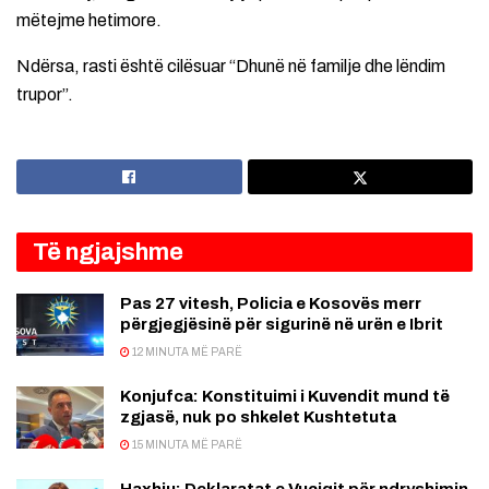
mëtejme hetimore.
Ndërsa, rasti është cilësuar “Dhunë në familje dhe lëndim
trupor”.
Të ngjajshme
Pas 27 vitesh, Policia e Kosovës merr
përgjegjësinë për sigurinë në urën e Ibrit
12 MINUTA MË PARË
Konjufca: Konstituimi i Kuvendit mund të
zgjasë, nuk po shkelet Kushtetuta
15 MINUTA MË PARË
Haxhiu: Deklaratat e Vuçiqit për ndryshimin