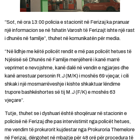
“Sot, në ora 13:00 policia e stacionit në Ferizaj ka pranuar
një informacion se në fshatin Varosh të Ferizajt ishte një rast
i dhunës në familje”, thuhet në komunikatën për media.
“Në lidhje me këtë policët rendit e më pas policët hetues të
Njësisë së Dhunës në Familje menjëherë i kanë marrë
veprimet e nevojshme, kanë dalë në vendin e ngjarjes dhe
kanë arrestuar personin R.J (M/K) i moshës 69 vjeçar, i cili
shkak i një mosmarrëveshje i kishte shkaktuar lëndime
trupore bashkëshortes së tij M.J (F/K) e moshës 63
vjeçare”.
Tutje, thuhet se i dyshuari është shoqëruar në stacionin e
policisë në Ferizaj dhe pas intervistimit nga policët hetues,
me vendim të prokurorit kujdestar nga Prokuroria Themelore
në Ferizaj, dërgohet në mbajtje për 48 orë për procedura të