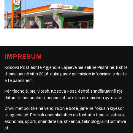
IMPRESUM
Kosova Post është Agjenci e Lajmeve me seli në Prishtinë. Është
themeluar në vitin 2016, duke pasur për mision informimin e drejtë
e të paanshëm.
Për rrjedhojë, prej vitesh, Kosova Post, është shndërruar në një
dritare të besueshme, nëpërmjet së cilës informohen qytetarët.
Zhvillimet politike në vend, rajon e botë, janë në fokusin kryesor
të agjencisë. Por nuk anashkalohen as fushat e tjera si: kultura,
ekonomia, sporti, shëndetësia, shkenca, teknologjia informative
etj.