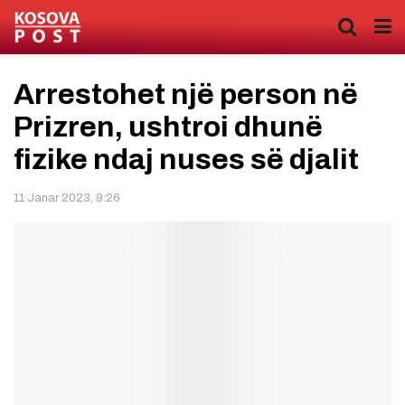
Arrestohet një person në
Prizren, ushtroi dhunë
fizike ndaj nuses së djalit
11 Janar 2023, 9:26