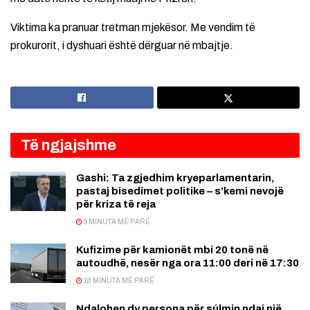
Viktima ka pranuar tretman mjekësor. Me vendim të
prokurorit, i dyshuari është dërguar në mbajtje.
Të ngjajshme
Gashi: Ta zgjedhim kryeparlamentarin,
pastaj bisedimet politike – s’kemi nevojë
për kriza të reja
9 MINUTA MË PARË
Kufizime për kamionët mbi 20 tonë në
autoudhë, nesër nga ora 11:00 deri në 17:30
18 MINUTA MË PARË
Ndalohen dy persona për súlmin ndaj një