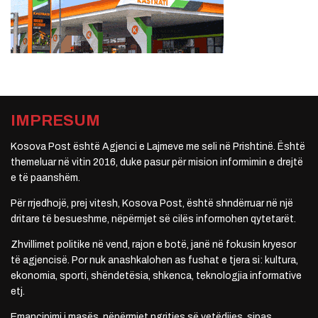
IMPRESUM
Kosova Post është Agjenci e Lajmeve me seli në Prishtinë. Është
themeluar në vitin 2016, duke pasur për mision informimin e drejtë
e të paanshëm.
Për rrjedhojë, prej vitesh, Kosova Post, është shndërruar në një
dritare të besueshme, nëpërmjet së cilës informohen qytetarët.
Zhvillimet politike në vend, rajon e botë, janë në fokusin kryesor
të agjencisë. Por nuk anashkalohen as fushat e tjera si: kultura,
ekonomia, sporti, shëndetësia, shkenca, teknologjia informative
etj.
Emancipimi i masës, nëpërmjet ngritjes së vetëdijes, sipas