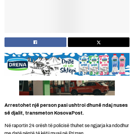
Arrestohet një person pasi ushtroi dhunë ndaj nuses
së djalit, transmeton KosovaPost.
Në raportin 24 orësh të policisë thuhet se ngjarja ka ndodhur
me datë nëntë të këtij muaji në Prizren.