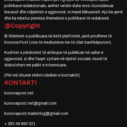
politikave redaksionale, arrihet vetëm duke mos i konsideruar
lexuesit dhe ndjekësit e agjencisë, si masë klikuesish. Kjo ka qenë
dhe ka mbetur premisa themelore e politikave të redaksisë.
@Copyright
© Shkrimet e publikuara në këtë platformë, janë prodhime të
Kosova Post (ose të mediumeve me të cilat bashkëpunon).
Kushtet e përdorimit të artikujve të publikuar në uebin e
agjencisë, si dhe faqet zyrtare në rrjetet sociale, mund të
diskutohen me palët e interesuara.
(Për më shumë shihni rubrikën e kontaktit)
KONTAKTI
kosovapost.net
kosovapost.net@gmail.com
kosovapost.marketing@gmail.com
+ 383 49 890 321