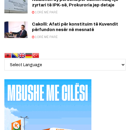
zyrtari të IPK-së, Prokuroria jep detaje
1 ORË MË PARË
Cakolli: Afati për konstituim të Kuvendit
përfundon nesër në mesnatë
1 ORË MË PARË