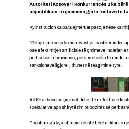
Autoriteti Kosovar i Konkurrencës u ka bërë t
pajustifikuar të çmimeve gjatë festave të fu
Ky institucion ka paralajmëruar pasoja nëse ka rri
“Rikujtojmë se çdo marrëveshje, bashkërendim ap
ose efekt rritjen artificiale të çmimeve, ndarjen 
përbashkët dominuese, përbën shkelje të rëndë të 
sanksioneve ligjore”, thuhet në reagimin e tyre.
AKK ka thënë se çmimet duhet të reflektojnë kushte
spekulative apo shfrytëzim të pozitës së përbashk
Poashtu nga ky institucion është bërë e ditur se që 