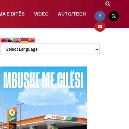
MA E DITËS
VIDEO
AUTO/TECH