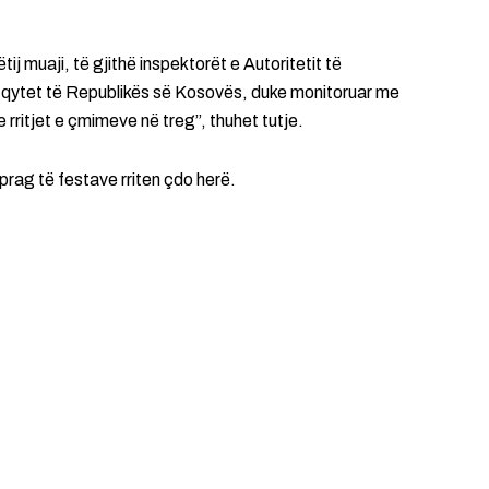
ëtij muaji, të gjithë inspektorët e Autoritetit të
o qytet të Republikës së Kosovës, duke monitoruar me
rritjet e çmimeve në treg”, thuhet tutje.
ag të festave rriten çdo herë.