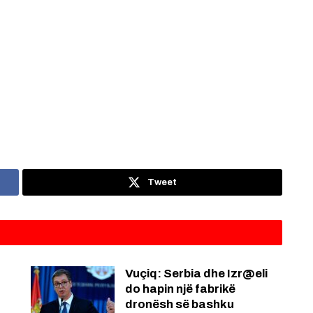
Tweet
Vuçiq: Serbia dhe Izr@eli
do hapin një fabrikë
dronësh së bashku