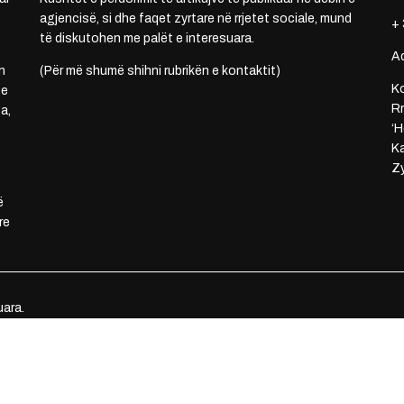
agjencisë, si dhe faqet zyrtare në rrjetet sociale, mund
+ 
të diskutohen me palët e interesuara.
A
n
(Për më shumë shihni rubrikën e kontaktit)
Ko
 e
Rr
a,
‘H
Ka
Zy
ë
re
uara.