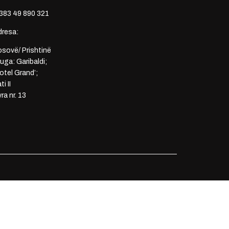
383 49 890 321
dresa:
sovë/ Prishtinë
uga: Garibaldi;
otel Grand’;
ti II
ra nr. 13