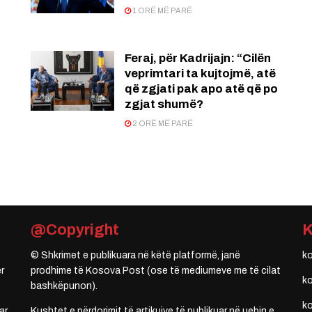
1 ORË MË PARË
Feraj, për Kadrijajn: “Cilën
veprimtari ta kujtojmë, atë
që zgjati pak apo atë që po
zgjat shumë?
2 ORË MË PARË
@Copyright
© Shkrimet e publikuara në këtë platformë, janë
k
r
prodhime të Kosova Post (ose të mediumeve me të cilat
k
bashkëpunon).
k
ar
Kushtet e përdorimit të artikujve të publikuar në uebin e