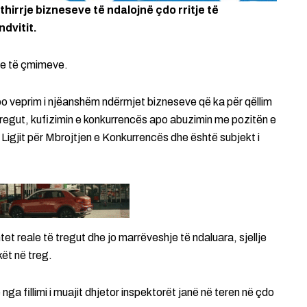
hirrje bizneseve të ndalojnë çdo rritje të
ndvitit.
tje të çmimeve.
o veprim i njëanshëm ndërmjet bizneseve që ka për qëllim
e tregut, kufizimin e konkurrencës apo abuzimin me pozitën e
Ligjit për Mbrojtjen e Konkurrencës dhe është subjekt i
t reale të tregut dhe jo marrëveshje të ndaluara, sjellje
ët në treg.
nga fillimi i muajit dhjetor inspektorët janë në teren në çdo