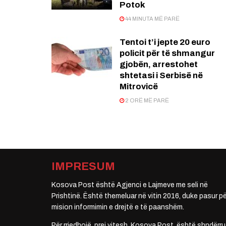
Potok
44 MINUTA MË PARË
Tentoi t’i jepte 20 euro
policit për të shmangur
gjobën, arrestohet
shtetasi i Serbisë në
Mitrovicë
2 ORË MË PARË
IMPRESUM
Kosova Post është Agjenci e Lajmeve me seli në
Prishtinë. Është themeluar në vitin 2016, duke pasur pë
mision informimin e drejtë e të paanshëm.
Për rrjedhojë, prej vitesh, Kosova Post, është shndërru