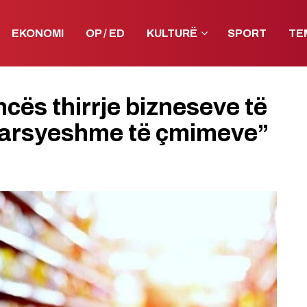
EKONOMI
OP / ED
KULTURË
SPORT
TE
ncës thirrje bizneseve të
paarsyeshme të çmimeve”