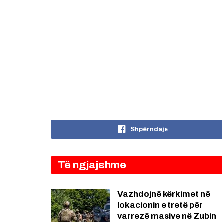
Shpërndaje
Të ngjajshme
Vazhdojnë kërkimet në
lokacionin e tretë për
varrezë masive në Zubin