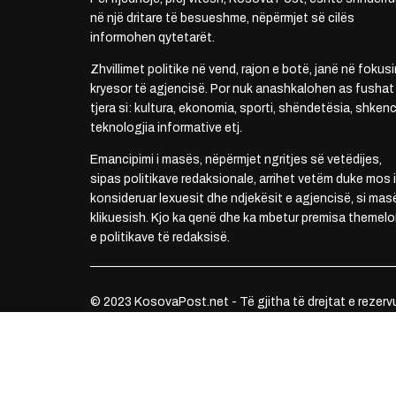
në një dritare të besueshme, nëpërmjet së cilës
informohen qytetarët.
Zhvillimet politike në vend, rajon e botë, janë në fokusi
kryesor të agjencisë. Por nuk anashkalohen as fushat
tjera si: kultura, ekonomia, sporti, shëndetësia, shkenc
teknologjia informative etj.
Emancipimi i masës, nëpërmjet ngritjes së vetëdijes,
sipas politikave redaksionale, arrihet vetëm duke mos i
konsideruar lexuesit dhe ndjekësit e agjencisë, si mas
klikuesish. Kjo ka qenë dhe ka mbetur premisa themelo
e politikave të redaksisë.
© 2023 KosovaPost.net - Të gjitha të drejtat e rezerv