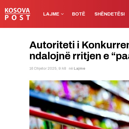
LAJME
BOTË
SHËNDETËSI
Autoriteti i Konkurre
ndalojnë rritjen e “
16 Dhjetor 2025, 9:48
në
Lajme