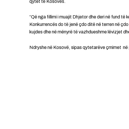
qytet të Kosovës.
“Që nga fillimi i muajit Dhjetor dhe deri në fund të k
Konkurrencës do të jenë çdo ditë në terren në çd
kujdes dhe në mënyrë të vazhdueshme lëvizjet dhe 
Ndryshe në Kosovë, sipas qytetarëve çmimet në pr