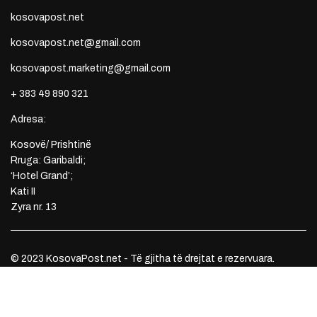
kosovapost.net
kosovapost.net@gmail.com
kosovapost.marketing@gmail.com
+ 383 49 890 321
Adresa:
Kosovë/ Prishtinë
Rruga: Garibaldi;
‘Hotel Grand’;
Kati II
Zyra nr. 13
© 2023 KosovaPost.net - Të gjitha të drejtat e rezervuara.