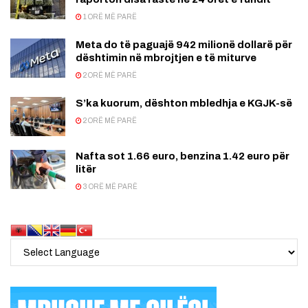
1 ORË MË PARË
Meta do të paguajë 942 milionë dollarë për
dështimin në mbrojtjen e të miturve
2 ORË MË PARË
S’ka kuorum, dështon mbledhja e KGJK-së
2 ORË MË PARË
Nafta sot 1.66 euro, benzina 1.42 euro për
litër
3 ORË MË PARË