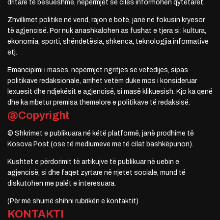
dritare të besueshme, nëpërmjet së cilës informohen qytetarët.
Zhvillimet politike në vend, rajon e botë, janë në fokusin kryesor
të agjencisë. Por nuk anashkalohen as fushat e tjera si: kultura,
ekonomia, sporti, shëndetësia, shkenca, teknologjia informative
etj.
Emancipimi i masës, nëpërmjet ngritjes së vetëdijes, sipas
politikave redaksionale, arrihet vetëm duke mos i konsideruar
lexuesit dhe ndjekësit e agjencisë, si masë klikuesish. Kjo ka qenë
dhe ka mbetur premisa themelore e politikave të redaksisë.
@Copyright
© Shkrimet e publikuara në këtë platformë, janë prodhime të
Kosova Post (ose të mediumeve me të cilat bashkëpunon).
Kushtet e përdorimit të artikujve të publikuar në uebin e
agjencisë, si dhe faqet zyrtare në rrjetet sociale, mund të
diskutohen me palët e interesuara.
(Për më shumë shihni rubrikën e kontaktit)
KONTAKTI