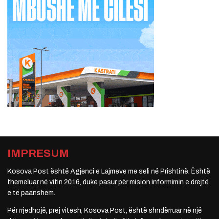
IMPRESUM
Kosova Post është Agjenci e Lajmeve me seli në Prishtinë. Është
themeluar në vitin 2016, duke pasur për mision informimin e drejtë
e të paanshëm.
Për rrjedhojë, prej vitesh, Kosova Post, është shndërruar në një