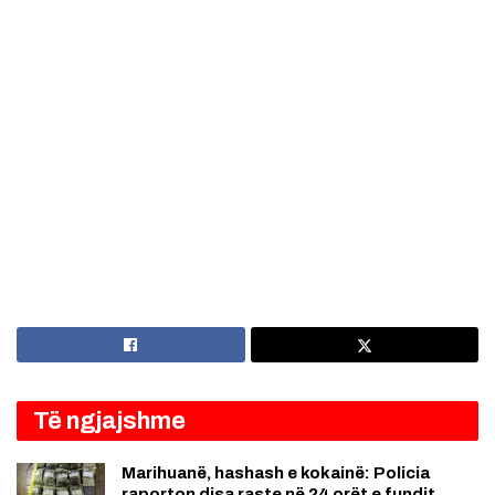
Të ngjajshme
Marihuanë, hashash e kokainë: Policia
raporton disa raste në 24 orët e fundit