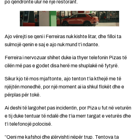
po qëndronte ulur në një restorant.
Ajo vërejti se qeni i Ferreiras nuk kishte litar, dhe filloi ta
sulmojë qenin e saj e ajo nuk mund t’i ndante.
Ferreira i nervozuar shihet duke ia thyer telefonin Pizas të
cilën më pas e godet disa herë me shuplakë në fytyrë.
Sikur kjo të mos mjaftonte, ajo tenton t’ia kthejë me të
njëjtën monedhë, por një moment ai ia shkul flokët dhe e
përplas për tokë.
Ai deshi të largohet pas incidentin, por Piza u fut në veturën
e tij duke tentuar të ndalë dhe t’ia merr targat e veturës dhe
t’i telefonojë polocisë.
“Qeni me kafshoi dhe gërvishti nëpër trup. Tentova ta