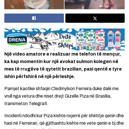
Një video amatore e realizuar me telefon të mençur,
ka kap momentin kur një avokat sulmon kolegen në
mes të rrugëve të qytetit brazilian, pasi qentë e tyre
ishin përfshirë në një përleshje.
Pamjet kaotike shfaqin Cledmylson Ferreira duke dalë me
vrull nga vetura dhe niset drejt Gizelle Piza në Brasilia,
transmeton Telegrafi.
Incidenti ndodhi kur Piza kishte nxjerrë për shëtitje qenin dhe
hasi në Ferreiran, që gjithashtu kishte me vete qenin e tij dhe