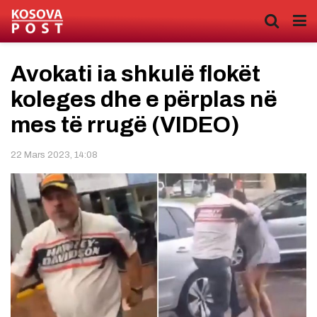
Avokati ia shkulë flokët
koleges dhe e përplas në
mes të rrugë (VIDEO)
22 Mars 2023, 14:08