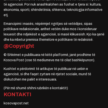
të agjencisë. Por nuk anashkalohen as fushat e tjera si: kultura,
ekonomia, sporti, shëndetësia, shkenca, teknologjia informative
etj.
Emancipimi i masës, nëpërmjet ngritjes së vetëdijes, sipas
politikave redaksionale, arrihet vetëm duke mos i konsideruar
lexuesit dhe ndjekësit e agjencisë, si masë klikuesish. Kjo ka qenë
dhe ka mbetur premisa themelore e politikave të redaksisë.
@Copyright
© Shkrimet e publikuara në këtë platformë, janë prodhime të
Kosova Post (ose të mediumeve me të cilat bashkëpunon).
Kushtet e përdorimit të artikujve të publikuar në uebin e
agjencisë, si dhe faqet zyrtare në rrjetet sociale, mund të
diskutohen me palët e interesuara.
(Për më shumë shihni rubrikën e kontaktit)
KONTAKTI
kosovapost.net