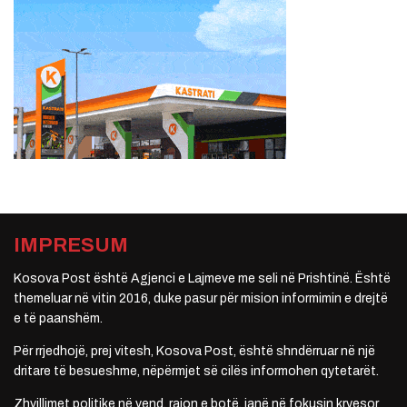
IMPRESUM
Kosova Post është Agjenci e Lajmeve me seli në Prishtinë. Është
themeluar në vitin 2016, duke pasur për mision informimin e drejtë
e të paanshëm.
Për rrjedhojë, prej vitesh, Kosova Post, është shndërruar në një
dritare të besueshme, nëpërmjet së cilës informohen qytetarët.
Zhvillimet politike në vend, rajon e botë, janë në fokusin kryesor