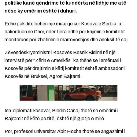
politike kanë qëndrime të kundërta në lidhje me atë
nëse ky emërim është i duhuri.
Edhe pak ditë bëhen një muaj që kur Kosova e Serbia, u
dakorduan në Ohër, ndër tjera edhe për krijimin e komitetit
monitorues për zbatimin e marrëveshjes dhe aneksit të saj.
Zëvendëskryeministri i Kosovës Besnik Bislimi në një
intervistë për “Zërin e Amerikës” ka thënë se i emëruari i
Kosovës për drejtimin e këtij komitetit është ambasadori i
Kosovës në Bruksel, Agron Bajrami.
Ish-diplomati kosovar, Blerim Canaj thotë se emërimi i
Bajramit në këtë pozitë, është një gjetje e mirë.
Por, profesori universitar Abit Hoxha thotë se angazhimi i