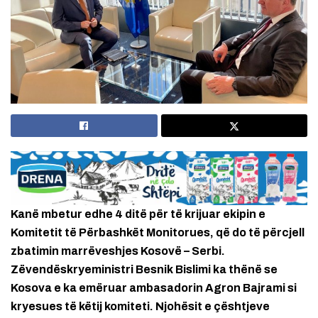
Kanë mbetur edhe 4 ditë për të krijuar ekipin e
Komitetit të Përbashkët Monitorues, që do të përcjell
zbatimin marrëveshjes Kosovë – Serbi.
Zëvendëskryeministri Besnik Bislimi ka thënë se
Kosova e ka emëruar ambasadorin Agron Bajrami si
kryesues të këtij komiteti. Njohësit e çështjeve