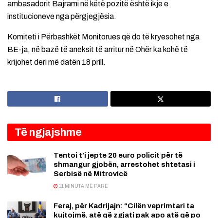
ambasadorit Bajrami në këtë pozitë është ikje e
institucioneve nga përgjegjësia.
Komiteti i Përbashkët Monitorues që do të kryesohet nga
BE-ja, në bazë të aneksit të arritur në Ohër ka kohë të
krijohet deri më datën 18 prill.
Të ngjajshme
Tentoi t’i jepte 20 euro policit për të
shmangur gjobën, arrestohet shtetasi i
Serbisë në Mitrovicë
11 MINUTA MË PARË
Feraj, për Kadrijajn: “Cilën veprimtari ta
kujtojmë, atë që zgjati pak apo atë që po