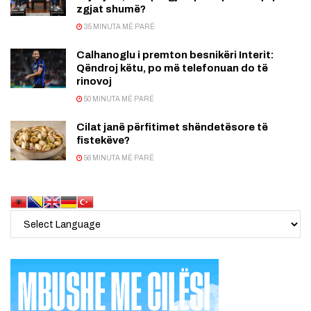
zgjat shumë?
35 MINUTA MË PARË
Calhanoglu i premton besnikëri Interit:
Qëndroj këtu, po më telefonuan do të
rinovoj
50 MINUTA MË PARË
Cilat janë përfitimet shëndetësore të
fistekëve?
56 MINUTA MË PARË