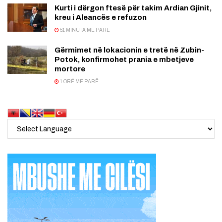
Kurti i dërgon ftesë për takim Ardian Gjinit,
kreu i Aleancës e refuzon
51 MINUTA MË PARË
Gërmimet në lokacionin e tretë në Zubin-
Potok, konfirmohet prania e mbetjeve
mortore
1 ORË MË PARË