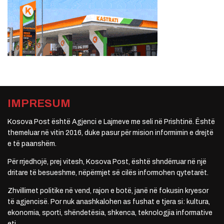
IMPRESUM
Kosova Post është Agjenci e Lajmeve me seli në Prishtinë. Është
themeluar në vitin 2016, duke pasur për mision informimin e drejtë
e të paanshëm.
Për rrjedhojë, prej vitesh, Kosova Post, është shndërruar në një
dritare të besueshme, nëpërmjet së cilës informohen qytetarët.
Zhvillimet politike në vend, rajon e botë, janë në fokusin kryesor
të agjencisë. Por nuk anashkalohen as fushat e tjera si: kultura,
ekonomia, sporti, shëndetësia, shkenca, teknologjia informative
etj.