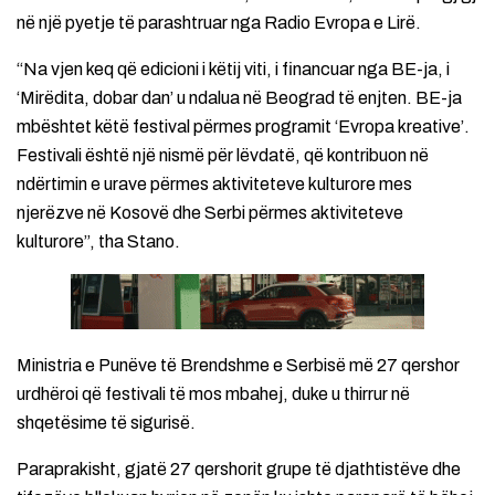
në një pyetje të parashtruar nga Radio Evropa e Lirë.
“Na vjen keq që edicioni i këtij viti, i financuar nga BE-ja, i
‘Mirëdita, dobar dan’ u ndalua në Beograd të enjten. BE-ja
mbështet këtë festival përmes programit ‘Evropa kreative’.
Festivali është një nismë për lëvdatë, që kontribuon në
ndërtimin e urave përmes aktiviteteve kulturore mes
njerëzve në Kosovë dhe Serbi përmes aktiviteteve
kulturore”, tha Stano.
Ministria e Punëve të Brendshme e Serbisë më 27 qershor
urdhëroi që festivali të mos mbahej, duke u thirrur në
shqetësime të sigurisë.
Paraprakisht, gjatë 27 qershorit grupe të djathtistëve dhe