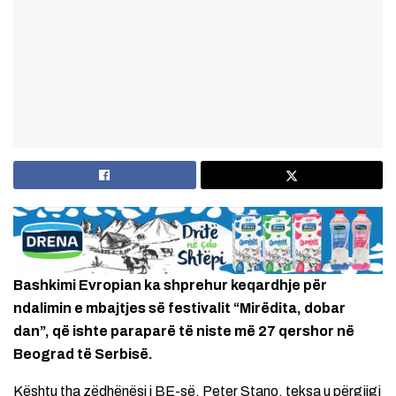
Bashkimi Evropian ka shprehur keqardhje për
ndalimin e mbajtjes së festivalit “Mirëdita, dobar
dan”, që ishte paraparë të niste më 27 qershor në
Beograd të Serbisë.
Kështu tha zëdhënësi i BE-së, Peter Stano, teksa u përgjigj