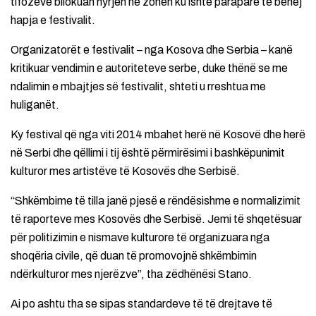
tifozëve bllokuan hyrjen në zonën ku ishte paraparë të bëhej
hapja e festivalit.
Organizatorët e festivalit – nga Kosova dhe Serbia – kanë
kritikuar vendimin e autoriteteve serbe, duke thënë se me
ndalimin e mbajtjes së festivalit, shteti u rreshtua me
huliganët.
Ky festival që nga viti 2014 mbahet herë në Kosovë dhe herë
në Serbi dhe qëllimi i tij është përmirësimi i bashkëpunimit
kulturor mes artistëve të Kosovës dhe Serbisë.
“Shkëmbime të tilla janë pjesë e rëndësishme e normalizimit
të raporteve mes Kosovës dhe Serbisë. Jemi të shqetësuar
për politizimin e nismave kulturore të organizuara nga
shoqëria civile, që duan të promovojnë shkëmbimin
ndërkulturor mes njerëzve”, tha zëdhënësi Stano.
Ai po ashtu tha se sipas standardeve të të drejtave të