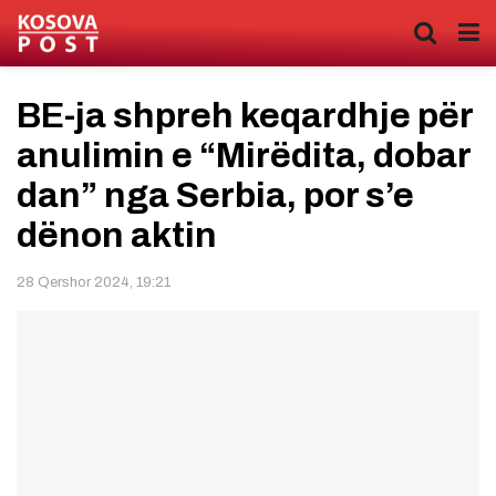
BE-ja shpreh keqardhje për
anulimin e “Mirëdita, dobar
dan” nga Serbia, por s’e
dënon aktin
28 Qershor 2024, 19:21