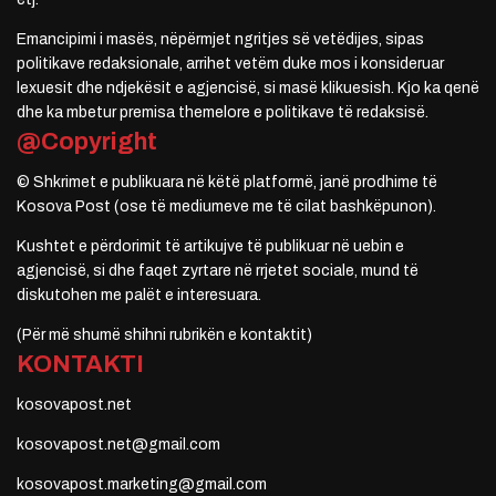
Emancipimi i masës, nëpërmjet ngritjes së vetëdijes, sipas
politikave redaksionale, arrihet vetëm duke mos i konsideruar
lexuesit dhe ndjekësit e agjencisë, si masë klikuesish. Kjo ka qenë
dhe ka mbetur premisa themelore e politikave të redaksisë.
@Copyright
© Shkrimet e publikuara në këtë platformë, janë prodhime të
Kosova Post (ose të mediumeve me të cilat bashkëpunon).
Kushtet e përdorimit të artikujve të publikuar në uebin e
agjencisë, si dhe faqet zyrtare në rrjetet sociale, mund të
diskutohen me palët e interesuara.
(Për më shumë shihni rubrikën e kontaktit)
KONTAKTI
kosovapost.net
kosovapost.net@gmail.com
kosovapost.marketing@gmail.com