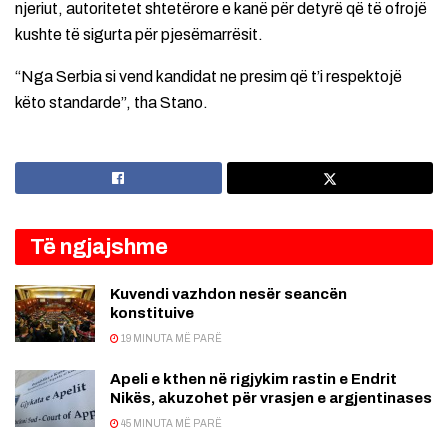
njeriut, autoritetet shtetërore e kanë për detyrë që të ofrojë
kushte të sigurta për pjesëmarrësit.
“Nga Serbia si vend kandidat ne presim që t’i respektojë
këto standarde”, tha Stano.
Të ngjajshme
Kuvendi vazhdon nesër seancën
konstituive
19 MINUTA MË PARË
Apeli e kthen në rigjykim rastin e Endrit
Nikës, akuzohet për vrasjen e argjentinases
45 MINUTA MË PARË