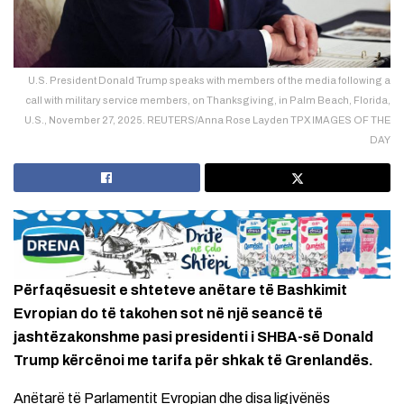
U.S. President Donald Trump speaks with members of the media following a
call with military service members, on Thanksgiving, in Palm Beach, Florida,
U.S., November 27, 2025. REUTERS/Anna Rose Layden TPX IMAGES OF THE
DAY
Përfaqësuesit e shteteve anëtare të Bashkimit
Evropian do të takohen sot në një seancë të
jashtëzakonshme pasi presidenti i SHBA-së Donald
Trump kërcënoi me tarifa për shkak të Grenlandës.
Anëtarë të Parlamentit Evropian dhe disa ligjvënës