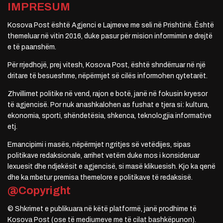
IMPRESUM
Kosova Post është Agjenci e Lajmeve me seli në Prishtinë. Është
themeluar në vitin 2016, duke pasur për mision informimin e drejtë
e të paanshëm.
Për rrjedhojë, prej vitesh, Kosova Post, është shndërruar në një
dritare të besueshme, nëpërmjet së cilës informohen qytetarët.
Zhvillimet politike në vend, rajon e botë, janë në fokusin kryesor
të agjencisë. Por nuk anashkalohen as fushat e tjera si: kultura,
ekonomia, sporti, shëndetësia, shkenca, teknologjia informative
etj.
Emancipimi i masës, nëpërmjet ngritjes së vetëdijes, sipas
politikave redaksionale, arrihet vetëm duke mos i konsideruar
lexuesit dhe ndjekësit e agjencisë, si masë klikuesish. Kjo ka qenë
dhe ka mbetur premisa themelore e politikave të redaksisë.
@Copyright
© Shkrimet e publikuara në këtë platformë, janë prodhime të
Kosova Post (ose të mediumeve me të cilat bashkëpunon).