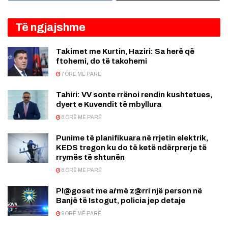
Të ngjajshme
Takimet me Kurtin, Haziri: Sa herë që
ftohemi, do të takohemi
7 ORË MË PARË
Tahiri: VV sonte rrënoi rendin kushtetues,
dyert e Kuvendit të mbyllura
8 ORË MË PARË
Punime të planifikuara në rrjetin elektrik,
KEDS tregon ku do të ketë ndërprerje të
rrymës të shtunën
8 ORË MË PARË
Pl@goset me aŕmë z@rri një person në
Banjë të Istogut, policia jep detaje
9 ORË MË PARË