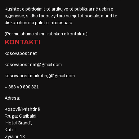
Kushtet e përdorimit të artikujve të publikuar në uebin e
agjencisë, si dhe faqet zyrtare në rrjetet sociale, mund të
diskutohen me palët e interesuara.
(Për më shumë shihni rubrikën e kontaktit)
KONTAKTI
kosovapost.net
kosovapost.net@gmail.com
kosovapost.marketing@gmail.com
+ 383 49 890 321
Adresa:
Kosovë/ Prishtinë
Rruga: Garibaldi;
‘Hotel Grand’;
Kati II
Zyra nr. 13