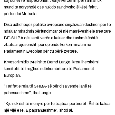
saj duhet të respektohen. Asnjë kërcënim për tarifa nuk
mund ta ndryshojë ose nuk do ta ndryshojë këtë fakt”,
përfundoi Metsola.
Disa udhëheqës politikë evropianë sinjalizuan dëshirën për të
ndaluar miratimin përfundimtar të një marrëveshjeje tregtare
BE-SHBA që u arrit verën e kaluar dhe tashmë është
zbatuar pjesërisht, por që ende kërkon miratim në
Parlamentin Evropian për t’u bërë zyrtare.
Kryesori midis tyre ishte Bernd Lange, kreu i hershëm i
komitetit të tregtisë ndërkombëtare të Parlamentit
Europian.
“Tarifat e reja të SHBA-së për disa vende janë të
pabesueshme”, tha Lange.
“Kjo nuk është mënyrë për të trajtuar partnerët. Është kaluar
një vijë e re. E papranueshme”, shtoi ai.