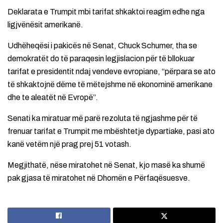
Deklarata e Trumpit mbi tarifat shkaktoi reagim edhe nga
ligjvënësit amerikanë.
Udhëheqësi i pakicës në Senat, Chuck Schumer, tha se
demokratët do të paraqesin legjislacion për të bllokuar
tarifat e presidentit ndaj vendeve evropiane, “përpara se ato
të shkaktojnë dëme të mëtejshme në ekonominë amerikane
dhe te aleatët në Evropë”.
Senati ka miratuar më parë rezoluta të ngjashme për të
frenuar tarifat e Trumpit me mbështetje dypartiake, pasi ato
kanë vetëm një prag prej 51 votash.
Megjithatë, nëse miratohet në Senat, kjo masë ka shumë
pak gjasa të miratohet në Dhomën e Përfaqësuesve.