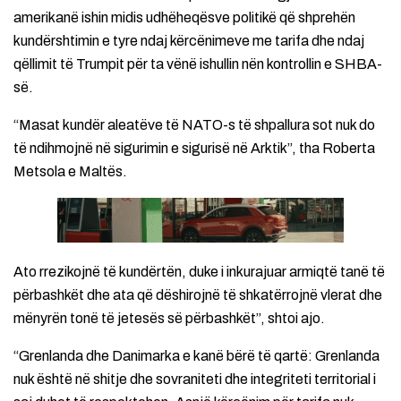
amerikanë ishin midis udhëheqësve politikë që shprehën
kundërshtimin e tyre ndaj kërcënimeve me tarifa dhe ndaj
qëllimit të Trumpit për ta vënë ishullin nën kontrollin e SHBA-
së.
“Masat kundër aleatëve të NATO-s të shpallura sot nuk do
të ndihmojnë në sigurimin e sigurisë në Arktik”, tha Roberta
Metsola e Maltës.
Ato rrezikojnë të kundërtën, duke i inkurajuar armiqtë tanë të
përbashkët dhe ata që dëshirojnë të shkatërrojnë vlerat dhe
mënyrën tonë të jetesës së përbashkët”, shtoi ajo.
“Grenlanda dhe Danimarka e kanë bërë të qartë: Grenlanda
nuk është në shitje dhe sovraniteti dhe integriteti territorial i