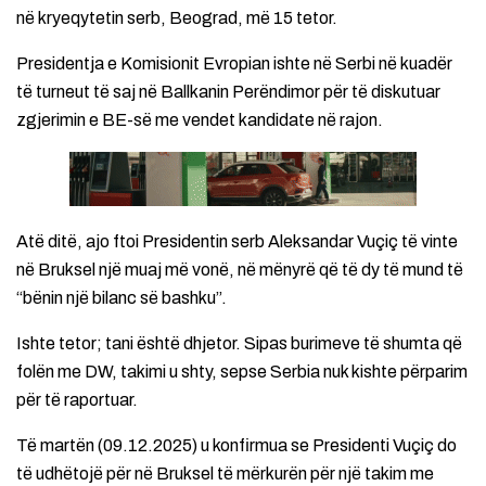
në kryeqytetin serb, Beograd, më 15 tetor.
Presidentja e Komisionit Evropian ishte në Serbi në kuadër
të turneut të saj në Ballkanin Perëndimor për të diskutuar
zgjerimin e BE-së me vendet kandidate në rajon.
Atë ditë, ajo ftoi Presidentin serb Aleksandar Vuçiç të vinte
në Bruksel një muaj më vonë, në mënyrë që të dy të mund të
“bënin një bilanc së bashku”.
Ishte tetor; tani është dhjetor. Sipas burimeve të shumta që
folën me DW, takimi u shty, sepse Serbia nuk kishte përparim
për të raportuar.
Të martën (09.12.2025) u konfirmua se Presidenti Vuçiç do
të udhëtojë për në Bruksel të mërkurën për një takim me