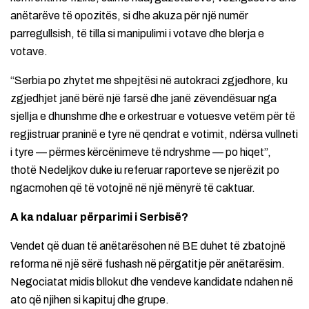
anëtarëve të opozitës, si dhe akuza për një numër
parregullsish, të tilla si manipulimi i votave dhe blerja e
votave.
“Serbia po zhytet me shpejtësi në autokraci zgjedhore, ku
zgjedhjet janë bërë një farsë dhe janë zëvendësuar nga
sjellja e dhunshme dhe e orkestruar e votuesve vetëm për të
regjistruar praninë e tyre në qendrat e votimit, ndërsa vullneti
i tyre — përmes kërcënimeve të ndryshme — po hiqet”,
thotë Nedeljkov duke iu referuar raporteve se njerëzit po
ngacmohen që të votojnë në një mënyrë të caktuar.
A ka ndaluar përparimi i Serbisë?
Vendet që duan të anëtarësohen në BE duhet të zbatojnë
reforma në një sërë fushash në përgatitje për anëtarësim.
Negociatat midis bllokut dhe vendeve kandidate ndahen në
ato që njihen si kapituj dhe grupe.