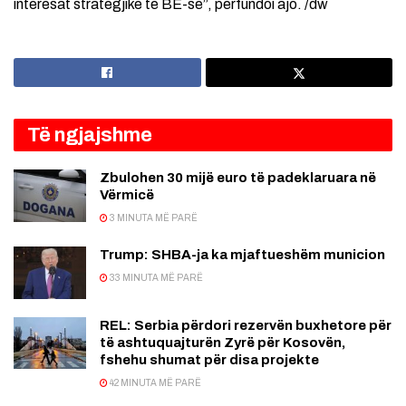
interesat strategjike të BE-së”, përfundoi ajo. /dw
Të ngjajshme
Zbulohen 30 mijë euro të padeklaruara në
Vërmicë
3 MINUTA MË PARË
Trump: SHBA-ja ka mjaftueshëm municion
33 MINUTA MË PARË
REL: Serbia përdori rezervën buxhetore për
të ashtuquajturën Zyrë për Kosovën,
fshehu shumat për disa projekte
42 MINUTA MË PARË