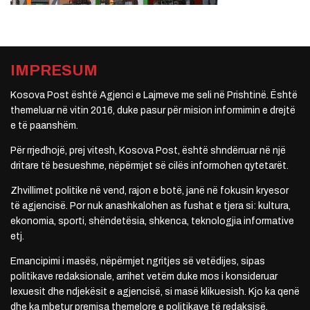
IMPRESUM
Kosova Post është Agjenci e Lajmeve me seli në Prishtinë. Është
themeluar në vitin 2016, duke pasur për mision informimin e drejtë
e të paanshëm.
Për rrjedhojë, prej vitesh, Kosova Post, është shndërruar në një
dritare të besueshme, nëpërmjet së cilës informohen qytetarët.
Zhvillimet politike në vend, rajon e botë, janë në fokusin kryesor
të agjencisë. Por nuk anashkalohen as fushat e tjera si: kultura,
ekonomia, sporti, shëndetësia, shkenca, teknologjia informative
etj.
Emancipimi i masës, nëpërmjet ngritjes së vetëdijes, sipas
politikave redaksionale, arrihet vetëm duke mos i konsideruar
lexuesit dhe ndjekësit e agjencisë, si masë klikuesish. Kjo ka qenë
dhe ka mbetur premisa themelore e politikave të redaksisë.