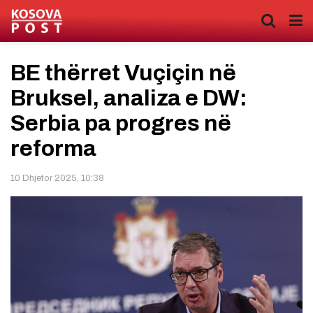
BE thërret Vuçiçin në
Bruksel, analiza e DW:
Serbia pa progres në
reforma
10 Dhjetor 2025, 10:38