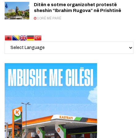
Ditën e sotme organizohet protestë
sheshin “Ibrahim Rugova” në Prishtinë
1 ORË MË PARË