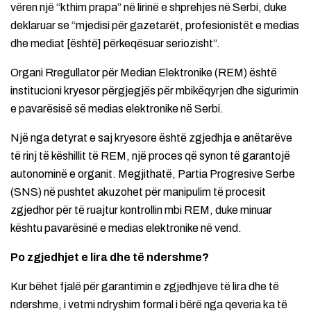
vëren një “kthim prapa” në lirinë e shprehjes në Serbi, duke
deklaruar se “mjedisi për gazetarët, profesionistët e medias
dhe mediat [është] përkeqësuar seriozisht”.
Organi Rregullator për Median Elektronike (REM) është
institucioni kryesor përgjegjës për mbikëqyrjen dhe sigurimin
e pavarësisë së medias elektronike në Serbi.
Një nga detyrat e saj kryesore është zgjedhja e anëtarëve
të rinj të këshillit të REM, një proces që synon të garantojë
autonominë e organit. Megjithatë, Partia Progresive Serbe
(SNS) në pushtet akuzohet për manipulim të procesit
zgjedhor për të ruajtur kontrollin mbi REM, duke minuar
kështu pavarësinë e medias elektronike në vend.
Po zgjedhjet e lira dhe të ndershme?
Kur bëhet fjalë për garantimin e zgjedhjeve të lira dhe të
ndershme, i vetmi ndryshim formal i bërë nga qeveria ka të