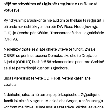
bëjë me ndryshimet në Ligjin për Regjistrin e Unifikuar të
Votuesve.
Ky ndryshim parashikonte një auditim të thelluar të regjistrit, i
cili ende nuk është kryer, tha për DW Rasa Nedeljkov nga
OJQ-ja Qendra për Kërkim, Transparencë dhe Llogaridhënie
(CRTA).
Nedeljkov thotë se gjatë dhjetë viteve të fundit, Zyra e
OSBE-së për Institucione Demokratike dhe të Drejtat e
Njeriut (ODIHR) i ka bërë 56 rekomandime prioritare Serbisë
se si të përmirësojë kushtet zgjedhore.
Sipas vlerësimit të vetë ODIHR-it, vetëm katër janë
zbatuar.
Ndërkohë, situata në terren po përkeqësohet. Zgjedhjet e
fundit lokale në Negotin, Mionicë dhe Seçanj u shënuan nga
konfrontime fizike, sulme ndaj gazetarëve, vëzhguesve dhe