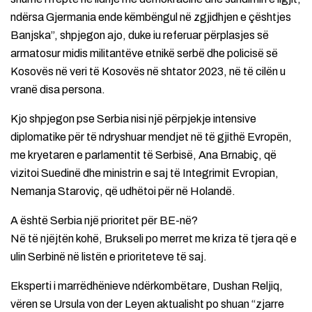
ndërsa Gjermania ende këmbëngul në zgjidhjen e çështjes
Banjska”, shpjegon ajo, duke iu referuar përplasjes së
armatosur midis militantëve etnikë serbë dhe policisë së
Kosovës në veri të Kosovës në shtator 2023, në të cilën u
vranë disa persona.
Kjo shpjegon pse Serbia nisi një përpjekje intensive
diplomatike për të ndryshuar mendjet në të gjithë Evropën,
me kryetaren e parlamentit të Serbisë, Ana Brnabiç, që
vizitoi Suedinë dhe ministrin e saj të Integrimit Evropian,
Nemanja Staroviç, që udhëtoi për në Holandë.
A është Serbia një prioritet për BE-në?
Në të njëjtën kohë, Brukseli po merret me kriza të tjera që e
ulin Serbinë në listën e prioriteteve të saj.
Eksperti i marrëdhënieve ndërkombëtare, Dushan Reljiq,
vëren se Ursula von der Leyen aktualisht po shuan “zjarre