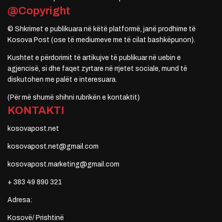
@Copyright
© Shkrimet e publikuara në këtë platformë, janë prodhime të
Kosova Post (ose të mediumeve me të cilat bashkëpunon).
Kushtet e përdorimit të artikujve të publikuar në uebin e
agjencisë, si dhe faqet zyrtare në rrjetet sociale, mund të
diskutohen me palët e interesuara.
(Për më shumë shihni rubrikën e kontaktit)
KONTAKTI
kosovapost.net
kosovapost.net@gmail.com
kosovapost.marketing@gmail.com
+ 383 49 890 321
Adresa:
Kosovë/ Prishtinë