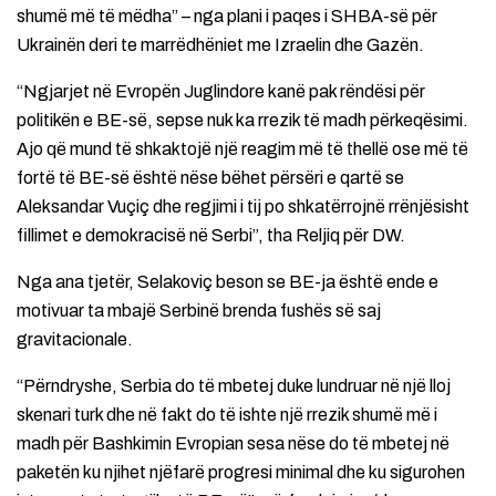
shumë më të mëdha” – nga plani i paqes i SHBA-së për
Ukrainën deri te marrëdhëniet me Izraelin dhe Gazën.
“Ngjarjet në Evropën Juglindore kanë pak rëndësi për
politikën e BE-së, sepse nuk ka rrezik të madh përkeqësimi.
Ajo që mund të shkaktojë një reagim më të thellë ose më të
fortë të BE-së është nëse bëhet përsëri e qartë se
Aleksandar Vuçiç dhe regjimi i tij po shkatërrojnë rrënjësisht
fillimet e demokracisë në Serbi”, tha Reljiq për DW.
Nga ana tjetër, Selakoviç beson se BE-ja është ende e
motivuar ta mbajë Serbinë brenda fushës së saj
gravitacionale.
“Përndryshe, Serbia do të mbetej duke lundruar në një lloj
skenari turk dhe në fakt do të ishte një rrezik shumë më i
madh për Bashkimin Evropian sesa nëse do të mbetej në
paketën ku njihet njëfarë progresi minimal dhe ku sigurohen