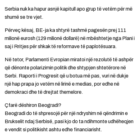
Serbia nuk ka hapur asnjë kapitull apo grup të vetëm për më
shumë se tre vjet.
Përveç kësaj, BE-ja ka shtyrë tashmë pagesën prej 111
milionë eurosh (129 milionë dollarë) në mbështetje nga Plani i
saj i Rritjes për shkak të reformave të paplotësuara.
Në tetor, Parlamenti Evropian miratoi një rezolutë të ashpër
që dënonte polarizimin politik dhe shtypjen shtetërore në
Serbi. Raporti i Progresit që u botua më pas, vuri në dukje
një hap prapa jo vetëm në lirinë e medias, por edhe në
demokraci dhe të drejtat themelore.
Çfarë dëshiron Beogradi?
Beogradi do të shpresojë për një ndryshim në qëndrimin e
Brukselit ndaj Serbisë, pasi kjo do ta ndihmonte udhëheqjen
e vendit si politikisht ashtu edhe financiarisht.