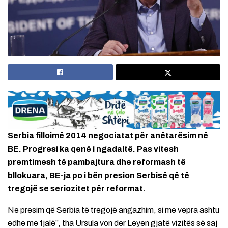
Serbia filloimë 2014 negociatat për anëtarësim në
BE. Progresi ka qenë i ngadaltë. Pas vitesh
premtimesh të pambajtura dhe reformash të
bllokuara, BE-ja po i bën presion Serbisë që të
tregojë se seriozitet për reformat.
Ne presim që Serbia të tregojë angazhim, si me vepra ashtu
edhe me fjalë”, tha Ursula von der Leyen gjatë vizitës së saj