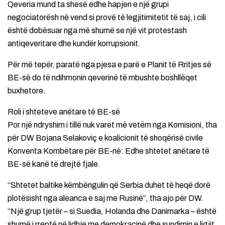
Qeveria mund ta shesë edhe hapjen e një grupi
negociatorësh në vend si provë të legjitimitetit të saj, i cili
është dobësuar nga më shumë se një vit protestash
antiqeveritare dhe kundër korrupsionit.
Për më tepër, paratë nga pjesa e parë e Planit të Rritjes së
BE-së do të ndihmonin qeverinë të mbushte boshllëqet
buxhetore.
Roli i shteteve anëtare të BE-së
Por një ndryshim i tillë nuk varet më vetëm nga Komisioni, tha
për DW Bojana Selakoviç e koalicionit të shoqërisë civile
Konventa Kombëtare për BE-në: Edhe shtetet anëtare të
BE-së kanë të drejtë fjale.
“Shtetet baltike këmbëngulin që Serbia duhet të heqë dorë
plotësisht nga aleanca e saj me Rusinë”, tha ajo për DW.
“Një grup tjetër – si Suedia, Holanda dhe Danimarka – është
shumë i rreptë në lidhje me demokracinë dhe sundimin e ligjit,