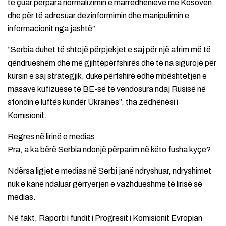
të çuar përpara normalizimin e marrëdhënieve me Kosovën
dhe për të adresuar dezinformimin dhe manipulimin e
informacionit nga jashtë”.
“Serbia duhet të shtojë përpjekjet e saj për një afrim më të
qëndrueshëm dhe më gjihtëpërfshirës dhe të na sigurojë për
kursin e saj strategjik, duke përfshirë edhe mbështetjen e
masave kufizuese të BE-së të vendosura ndaj Rusisë në
sfondin e luftës kundër Ukrainës”, tha zëdhënësi i
Komisionit.
Regres në lirinë e medias
Pra, a ka bërë Serbia ndonjë përparim në këto fusha kyçe?
Ndërsa ligjet e medias në Serbi janë ndryshuar, ndryshimet
nuk e kanë ndaluar gërryerjen e vazhdueshme të lirisë së
medias.
Në fakt, Raporti i fundit i Progresit i Komisionit Evropian