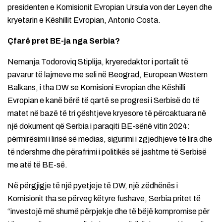
presidenten e Komisionit Evropian Ursula von der Leyen dhe
kryetarin e Këshillit Evropian, Antonio Costa.
Çfarë pret BE-ja nga Serbia?
Nemanja Todoroviq Stiplija, kryeredaktor i portalit të
pavarur të lajmeve me seli në Beograd, European Western
Balkans, i tha DW se Komisioni Evropian dhe Këshilli
Evropian e kanë bërë të qartë se progresi i Serbisë do të
matet në bazë të tri çështjeve kryesore të përcaktuara në
një dokument që Serbia i paraqiti BE-sënë vitin 2024:
përmirësimi i lirisë së medias, sigurimi i zgjedhjeve të lira dhe
të ndershme dhe përafrimi i politikës së jashtme të Serbisë
me atë të BE-së.
Në përgjigje të një pyetjeje të DW, një zëdhënës i
Komisionit tha se përveç këtyre fushave, Serbia pritet të
“investojë më shumë përpjekje dhe të bëjë kompromise për