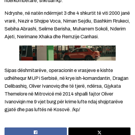
ndërkombëtare, shkruan kp.
Ndryshe, në natën ndërmjet 3 dhe 4 shkurtit të viti 2000 janë
vrarë, Nezir e Shqipe Voca, Niman Sejdiu, Bashkim Rrukeci,
Sebiha Abrashi, Selime Berisha, Muharrem Sokoli, Nderim
Ajeti, Nerimane Xhaka dhe Remzije Canhasi.
Sipas dëshmitarëve, operacionin e vrasjeve e kishte
udhëhequr MUP i Serbisë, në krye ish-komandantin, Dragan
Delibashiq, Oliver Ivanoviq dhe të tjerë, ndërsa, Gjykata
Themelore në Mitrovicë më 2014 shpalli fajtor Oliver
Ivanoviqin me 9 vjet burg për krime lufte ndaj shqiptarëve
gjatë dhe pas luftës në Kosovë. /kp/