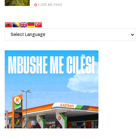
3 ORË MË PARË