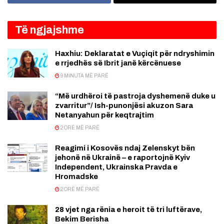
Të ngjajshme
Haxhiu: Deklaratat e Vuçiqit për ndryshimin
e rrjedhës së Ibrit janë kërcënuese
9 MINUTA MË PARË
“Më urdhëroi të pastroja dyshemenë duke u
zvarritur”/ Ish-punonjësi akuzon Sara
Netanyahun për keqtrajtim
2 ORË MË PARË
Reagimi i Kosovës ndaj Zelenskyt bën
jehonë në Ukrainë – e raportojnë Kyiv
Independent, Ukrainska Pravda e
Hromadske
2 ORË MË PARË
28 vjet nga rënia e heroit të tri luftërave,
Bekim Berisha