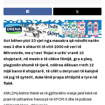
Sot bëhen plot 23 vjet nga masakra që ndodhi natën
mes 3 dhe 4 shkurtit të vitit 2000 në veri të
Mitrovicës, me ç’rast ‘Rojat e urës’ vranë 10
shqiptarë, në mesin e të cilëve fëmijë, gra e pleq,
plagosën shumë të tjerë, ndërsa dëbuan rreth 12
mijë banorë shqiptarë, të cilët u detyruan të kalojnë
në jug të qytetit, duke lënë prapa shtëpitë e tyre në
flakë.
KMLDNj kishte thënë se të gjitha këto vrasje janë bërë në
prani të ushtarëve francezë të KFOR-it dhe të policisë