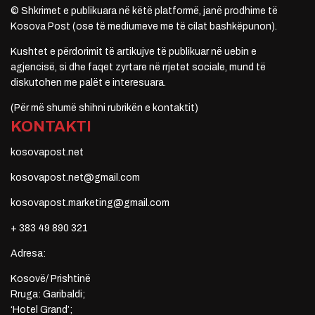
© Shkrimet e publikuara në këtë platformë, janë prodhime të
Kosova Post (ose të mediumeve me të cilat bashkëpunon).
Kushtet e përdorimit të artikujve të publikuar në uebin e
agjencisë, si dhe faqet zyrtare në rrjetet sociale, mund të
diskutohen me palët e interesuara.
(Për më shumë shihni rubrikën e kontaktit)
KONTAKTI
kosovapost.net
kosovapost.net@gmail.com
kosovapost.marketing@gmail.com
+ 383 49 890 321
Adresa:
Kosovë/ Prishtinë
Rruga: Garibaldi;
‘Hotel Grand’;