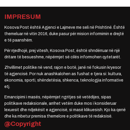
IMPRESUM
Kosova Post është Agjenci e Lajmeve me seli në Prishtinë. Është
themeluar në vitin 2016, duke pasur për mision informimin e drejtë
e të paanshëm.
Për rrjedhojë, prej vitesh, Kosova Post, është shndërruar në një
dritare të besueshme, nëpërmjet së cilës informohen qytetarët.
Zhvillimet politike në vend, rajon e botë, janë në fokusin kryesor
të agjencisë. Por nuk anashkalohen as fushat e tjera si: kultura,
ekonomia, sporti, shëndetësia, shkenca, teknologjia informative
etj.
Emancipimi i masës, nëpërmjet ngritjes së vetëdijes, sipas
politikave redaksionale, arrihet vetëm duke mos i konsideruar
lexuesit dhe ndjekësit e agjencisë, si masë klikuesish. Kjo ka qenë
dhe ka mbetur premisa themelore e politikave të redaksisë.
@Copyright