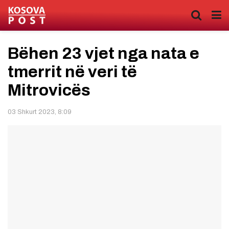
Bëhen ​23 vjet nga nata e
tmerrit në veri të
Mitrovicës
03 Shkurt 2023, 8:09