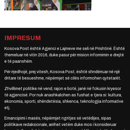
IMPRESUM
Kosova Post është Agjenci e Lajmeve me seli në Prishtinë. Është
themeluar në vitin 2016, duke pasur për mision informimin e drejtë
e të paanshëm.
Për rrjedhojë, prej vitesh, Kosova Post, është shndërruar në një
dritare të besueshme, nëpërmjet së cilës informohen qytetarët.
Zhvillimet politike në vend, rajon e botë, janë në fokusin kryesor
të agjencisë. Por nuk anashkalohen as fushat e tjera si: kultura,
ekonomia, sporti, shëndetësia, shkenca, teknologjia informative
etj.
Emancipimi i masës, nëpërmjet ngritjes së vetëdijes, sipas
politikave redaksionale, arrihet vetëm duke mos i konsideruar