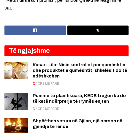
“Këtu nuk ka kompromis”, përfundon Çitaku në reagimin e
saj.
Të ngjajshme
Kusari-Lila: Nisin kontrollet për qumështin
dhe produktet e qumështit, shkelësit do të
ndëshkohen
4 ORË MË PARË
Punime të planifikuara, KEDS tregon ku do
të ketë ndërprerje të rrymës enjten
4 ORË MË PARË
Shpëŕthen vetura në Gjilan, një person në
gjendje të rëndë