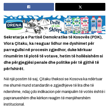
Sekretarja e Partisë Demokratike të Kosovës (PDK),
Vlora Çitaku, ka reaguar lidhur me dyshimet për
parregullsi në procesin zgjedhor, duke kërkuar
rinumërim të plotë të votave, hetim të hollësishëm si
dhe përgjegjësi penale dhe politike për të gjithë të
përfshirët.
Në një postim të saj, Çitaku theksoi se Kosova ka ndërtuar
me shumë mund standardin e zgjedhjeve të lira dhe të
ndershme, ndaj çdo indikacion për manipulim të votës është i
papranueshëm dhe kërkon reagim të menjëhershëm
institucional.