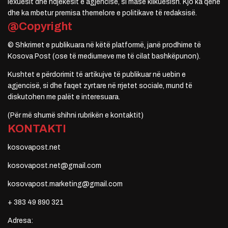
lexuesit dhe ndjekësit e agjencisë, si masë klikuesish. Kjo ka qenë
dhe ka mbetur premisa themelore e politikave të redaksisë.
@Copyright
© Shkrimet e publikuara në këtë platformë, janë prodhime të
Kosova Post (ose të mediumeve me të cilat bashkëpunon).
Kushtet e përdorimit të artikujve të publikuar në uebin e
agjencisë, si dhe faqet zyrtare në rrjetet sociale, mund të
diskutohen me palët e interesuara.
(Për më shumë shihni rubrikën e kontaktit)
KONTAKTI
kosovapost.net
kosovapost.net@gmail.com
kosovapost.marketing@gmail.com
+ 383 49 890 321
Adresa: