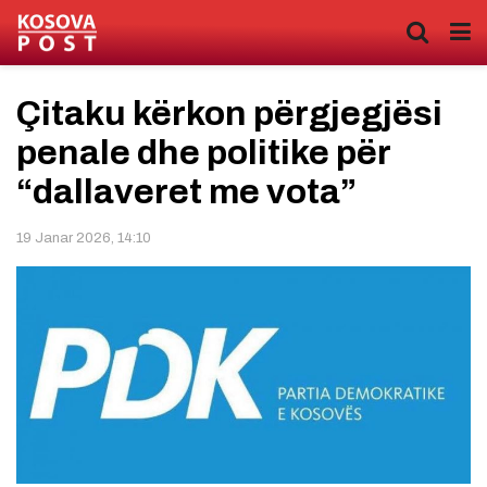
Çitaku kërkon përgjegjësi
penale dhe politike për
“dallaveret me vota”
19 Janar 2026, 14:10