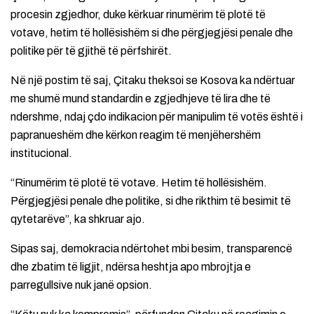
procesin zgjedhor, duke kërkuar rinumërim të plotë të
votave, hetim të hollësishëm si dhe përgjegjësi penale dhe
politike për të gjithë të përfshirët.
Në një postim të saj, Çitaku theksoi se Kosova ka ndërtuar
me shumë mund standardin e zgjedhjeve të lira dhe të
ndershme, ndaj çdo indikacion për manipulim të votës është i
papranueshëm dhe kërkon reagim të menjëhershëm
institucional.
“Rinumërim të plotë të votave. Hetim të hollësishëm.
Përgjegjësi penale dhe politike, si dhe rikthim të besimit të
qytetarëve”, ka shkruar ajo.
Sipas saj, demokracia ndërtohet mbi besim, transparencë
dhe zbatim të ligjit, ndërsa heshtja apo mbrojtja e
parregullsive nuk janë opsion.