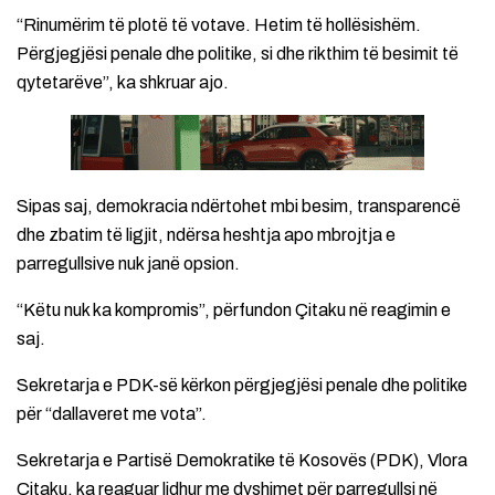
“Rinumërim të plotë të votave. Hetim të hollësishëm.
Përgjegjësi penale dhe politike, si dhe rikthim të besimit të
qytetarëve”, ka shkruar ajo.
Sipas saj, demokracia ndërtohet mbi besim, transparencë
dhe zbatim të ligjit, ndërsa heshtja apo mbrojtja e
parregullsive nuk janë opsion.
“Këtu nuk ka kompromis”, përfundon Çitaku në reagimin e
saj.
Sekretarja e PDK-së kërkon përgjegjësi penale dhe politike
për “dallaveret me vota”.
Sekretarja e Partisë Demokratike të Kosovës (PDK), Vlora
Çitaku, ka reaguar lidhur me dyshimet për parregullsi në