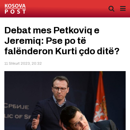
Debat mes Petkoviq e
Jeremiq: Pse po të
falënderon Kurti çdo ditë?
11 Shkurt 2023, 20:32