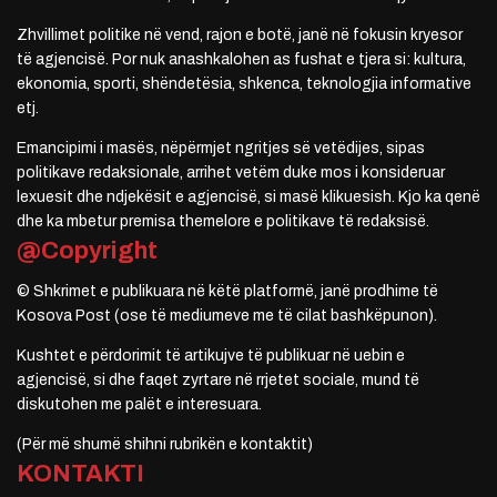
Zhvillimet politike në vend, rajon e botë, janë në fokusin kryesor
të agjencisë. Por nuk anashkalohen as fushat e tjera si: kultura,
ekonomia, sporti, shëndetësia, shkenca, teknologjia informative
etj.
Emancipimi i masës, nëpërmjet ngritjes së vetëdijes, sipas
politikave redaksionale, arrihet vetëm duke mos i konsideruar
lexuesit dhe ndjekësit e agjencisë, si masë klikuesish. Kjo ka qenë
dhe ka mbetur premisa themelore e politikave të redaksisë.
@Copyright
© Shkrimet e publikuara në këtë platformë, janë prodhime të
Kosova Post (ose të mediumeve me të cilat bashkëpunon).
Kushtet e përdorimit të artikujve të publikuar në uebin e
agjencisë, si dhe faqet zyrtare në rrjetet sociale, mund të
diskutohen me palët e interesuara.
(Për më shumë shihni rubrikën e kontaktit)
KONTAKTI