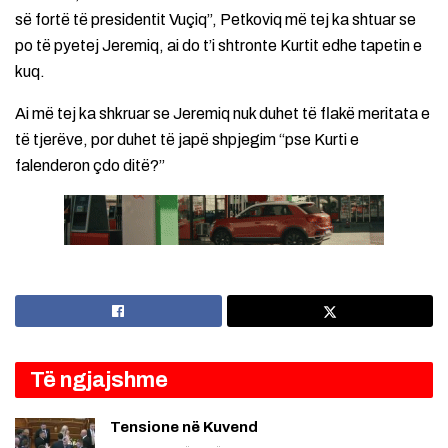
së fortë të presidentit Vuçiq”, Petkoviq më tej ka shtuar se
po të pyetej Jeremiq, ai do t’i shtronte Kurtit edhe tapetin e
kuq.
Ai më tej ka shkruar se Jeremiq nuk duhet të flakë meritata e
të tjerëve, por duhet të japë shpjegim “pse Kurti e
falenderon çdo ditë?”
Të ngjajshme
Tensione në Kuvend