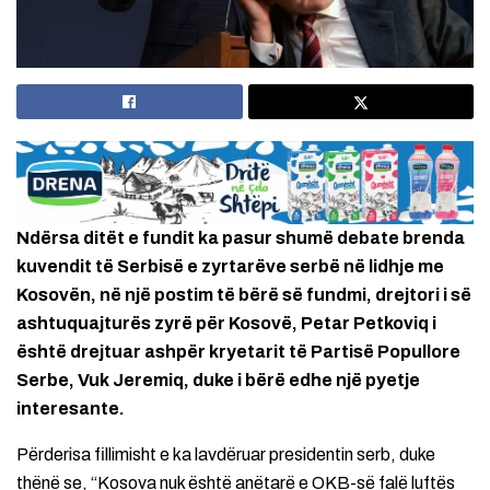
Ndërsa ditët e fundit ka pasur shumë debate brenda
kuvendit të Serbisë e zyrtarëve serbë në lidhje me
Kosovën, në një postim të bërë së fundmi, drejtori i së
ashtuquajturës zyrë për Kosovë, Petar Petkoviq i
është drejtuar ashpër kryetarit të Partisë Popullore
Serbe, Vuk Jeremiq, duke i bërë edhe një pyetje
interesante.
Përderisa fillimisht e ka lavdëruar presidentin serb, duke
thënë se, “Kosova nuk është anëtarë e OKB-së falë luftës