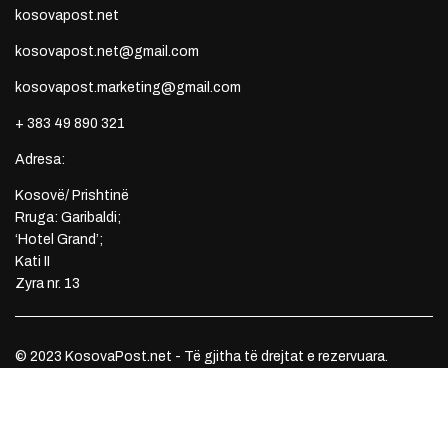
kosovapost.net
kosovapost.net@gmail.com
kosovapost.marketing@gmail.com
+ 383 49 890 321
Adresa:
Kosovë/ Prishtinë
Rruga: Garibaldi;
‘Hotel Grand’;
Kati II
Zyra nr. 13
© 2023 KosovaPost.net - Të gjitha të drejtat e rezervuara.