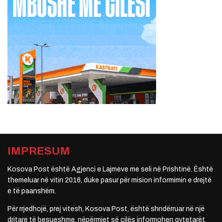
IMPRESUM
Kosova Post është Agjenci e Lajmeve me seli në Prishtinë. Është
themeluar në vitin 2016, duke pasur për mision informimin e drejtë
e të paanshëm.
Për rrjedhojë, prej vitesh, Kosova Post, është shndërruar në një
dritare të besueshme, nëpërmjet së cilës informohen qytetarët.