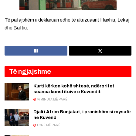
Të pafajshëm u deklaruan edhe të akuzuaarit Haxhiu, Lekaj
dhe Baftiu.
Të ngjajshme
Kurti kërkon kohë shtesë, ndërpritet
seanca konstituive e Kuvendit
44 MINUTA MË PARË
Djali i Afrim Bunjakut, i pranishëm si mysafir
në Kuvend
1 ORË MË PARË