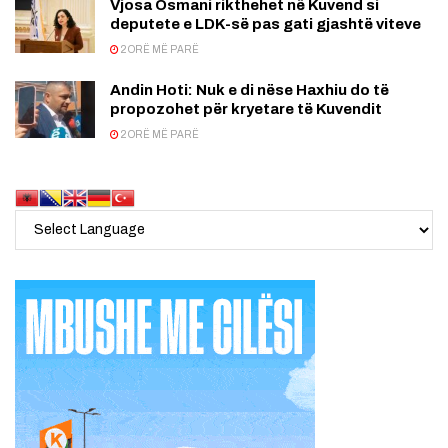
Vjosa Osmani rikthehet në Kuvend si
deputete e LDK-së pas gati gjashtë viteve
2 ORË MË PARË
Andin Hoti: Nuk e di nëse Haxhiu do të
propozohet për kryetare të Kuvendit
2 ORË MË PARË