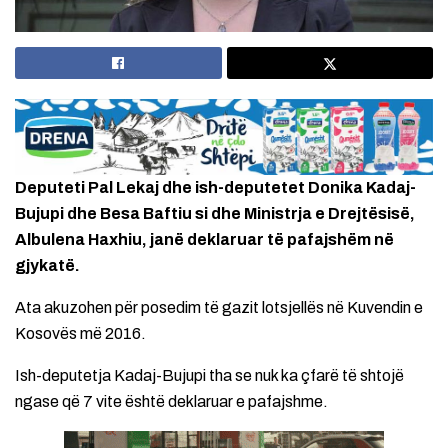
Deputeti Pal Lekaj dhe ish-deputetet Donika Kadaj-
Bujupi dhe Besa Baftiu si dhe Ministrja e Drejtësisë,
Albulena Haxhiu, janë deklaruar të pafajshëm në
gjykatë.
Ata akuzohen për posedim të gazit lotsjellës në Kuvendin e
Kosovës më 2016.
Ish-deputetja Kadaj-Bujupi tha se nuk ka çfarë të shtojë
ngase që 7 vite është deklaruar e pafajshme.