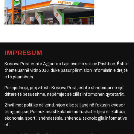
IMPRESUM
Kosova Post është Agjenci e Lajmeve me seli në Prishtinë. Është
themeluar në vitin 2016, duke pasur për mision informimin e drejtë
e të paanshëm.
Për rrjedhojë, prej vitesh, Kosova Post, është shndërruar në një
dritare të besueshme, nëpërmjet së cilës informohen qytetarët.
Zhvillimet politike në vend, rajon e botë, janë në fokusin kryesor
të agjencisë. Por nuk anashkalohen as fushat e tjera si: kultura,
ekonomia, sporti, shëndetësia, shkenca, teknologjia informative
etj.