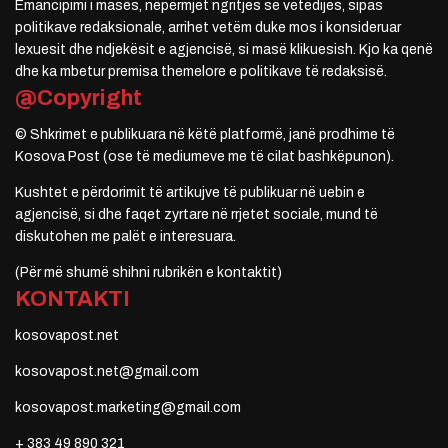
Emancipimi i masës, nëpërmjet ngritjes së vetëdijes, sipas
politikave redaksionale, arrihet vetëm duke mos i konsideruar
lexuesit dhe ndjekësit e agjencisë, si masë klikuesish. Kjo ka qenë
dhe ka mbetur premisa themelore e politikave të redaksisë.
@Copyright
© Shkrimet e publikuara në këtë platformë, janë prodhime të
Kosova Post (ose të mediumeve me të cilat bashkëpunon).
Kushtet e përdorimit të artikujve të publikuar në uebin e
agjencisë, si dhe faqet zyrtare në rrjetet sociale, mund të
diskutohen me palët e interesuara.
(Për më shumë shihni rubrikën e kontaktit)
KONTAKTI
kosovapost.net
kosovapost.net@gmail.com
kosovapost.marketing@gmail.com
+ 383 49 890 321