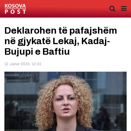
Deklarohen të pafajshëm
në gjykatë Lekaj, Kadaj-
Bujupi e Baftiu
12 Janar 2023, 12:33