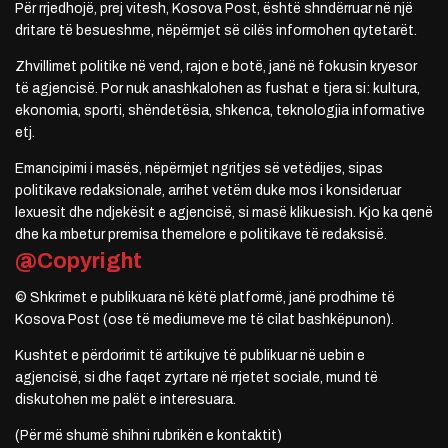
Për rrjedhojë, prej vitesh, Kosova Post, është shndërruar në një
dritare të besueshme, nëpërmjet së cilës informohen qytetarët.
Zhvillimet politike në vend, rajon e botë, janë në fokusin kryesor
të agjencisë. Por nuk anashkalohen as fushat e tjera si: kultura,
ekonomia, sporti, shëndetësia, shkenca, teknologjia informative
etj.
Emancipimi i masës, nëpërmjet ngritjes së vetëdijes, sipas
politikave redaksionale, arrihet vetëm duke mos i konsideruar
lexuesit dhe ndjekësit e agjencisë, si masë klikuesish. Kjo ka qenë
dhe ka mbetur premisa themelore e politikave të redaksisë.
@Copyright
© Shkrimet e publikuara në këtë platformë, janë prodhime të
Kosova Post (ose të mediumeve me të cilat bashkëpunon).
Kushtet e përdorimit të artikujve të publikuar në uebin e
agjencisë, si dhe faqet zyrtare në rrjetet sociale, mund të
diskutohen me palët e interesuara.
(Për më shumë shihni rubrikën e kontaktit)