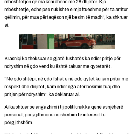
mbështetjen që ma keni dhënë më 28 dhjetor. Kjo
mbështetje, edhe pse nuk ishte e mjaftueshme për ta arritur
qëllimin, për mua përfaqëson një besim të madh”, ka shkruar
ai.
Krasniqi ka theksuar se gjatë fushatës ka ndier pritje për
ndryshim në çdo vend ku është takuar me qytetarët.
“Në çdo shtëpi, në çdo fshat e në çdo qytet ku jam pritur me
respekt dhe dinjitet, kam ndier nga afër besimin tuaj dhe
pritjen për ndryshim”, ka deklaruar ai.
Ai ka shtuar se angazhimi i tij politik nuk ka qenë asnjëherë
personal, por gjithmonë në shërbim të interesit të
përgjithshëm.