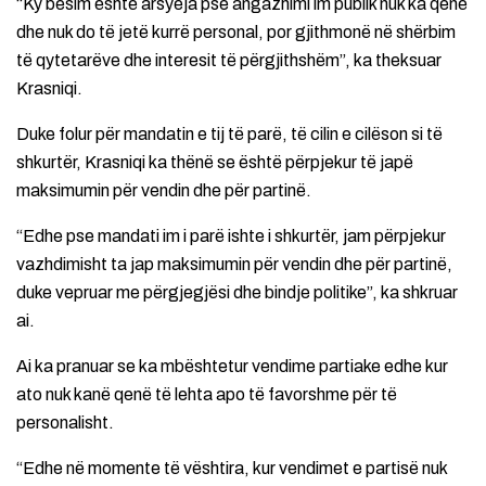
“Ky besim është arsyeja pse angazhimi im publik nuk ka qenë
dhe nuk do të jetë kurrë personal, por gjithmonë në shërbim
të qytetarëve dhe interesit të përgjithshëm”, ka theksuar
Krasniqi.
Duke folur për mandatin e tij të parë, të cilin e cilëson si të
shkurtër, Krasniqi ka thënë se është përpjekur të japë
maksimumin për vendin dhe për partinë.
“Edhe pse mandati im i parë ishte i shkurtër, jam përpjekur
vazhdimisht ta jap maksimumin për vendin dhe për partinë,
duke vepruar me përgjegjësi dhe bindje politike”, ka shkruar
ai.
Ai ka pranuar se ka mbështetur vendime partiake edhe kur
ato nuk kanë qenë të lehta apo të favorshme për të
personalisht.
“Edhe në momente të vështira, kur vendimet e partisë nuk