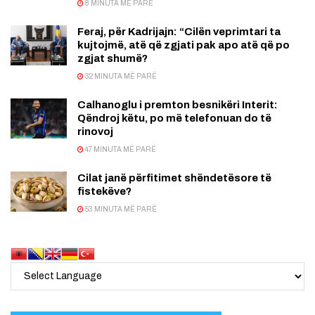
8 MINUTA MË PARË
Feraj, për Kadrijajn: “Cilën veprimtari ta
kujtojmë, atë që zgjati pak apo atë që po
zgjat shumë?
32 MINUTA MË PARË
Calhanoglu i premton besnikëri Interit:
Qëndroj këtu, po më telefonuan do të
rinovoj
47 MINUTA MË PARË
Cilat janë përfitimet shëndetësore të
fistekëve?
53 MINUTA MË PARË