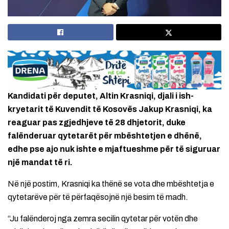
Kandidati për deputet, Altin Krasniqi, djali i ish-
kryetarit të Kuvendit të Kosovës Jakup Krasniqi, ka
reaguar pas zgjedhjeve të 28 dhjetorit, duke
falënderuar qytetarët për mbështetjen e dhënë,
edhe pse ajo nuk ishte e mjaftueshme për të siguruar
një mandat të ri.
Në një postim, Krasniqi ka thënë se vota dhe mbështetja e
qytetarëve për të përfaqësojnë një besim të madh.
“Ju falënderoj nga zemra secilin qytetar për votën dhe