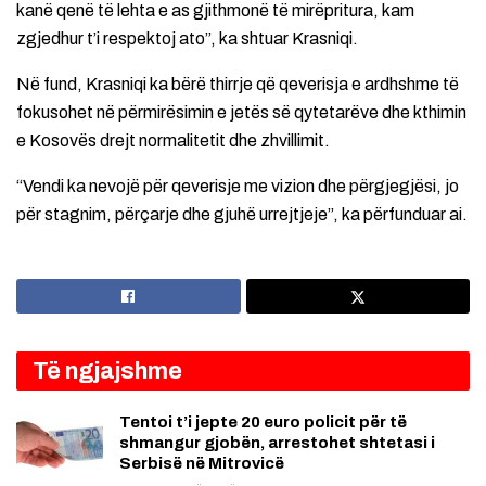
kanë qenë të lehta e as gjithmonë të mirëpritura, kam
zgjedhur t’i respektoj ato”, ka shtuar Krasniqi.
Në fund, Krasniqi ka bërë thirrje që qeverisja e ardhshme të
fokusohet në përmirësimin e jetës së qytetarëve dhe kthimin
e Kosovës drejt normalitetit dhe zhvillimit.
“Vendi ka nevojë për qeverisje me vizion dhe përgjegjësi, jo
për stagnim, përçarje dhe gjuhë urrejtjeje”, ka përfunduar ai.
Të ngjajshme
Tentoi t’i jepte 20 euro policit për të
shmangur gjobën, arrestohet shtetasi i
Serbisë në Mitrovicë