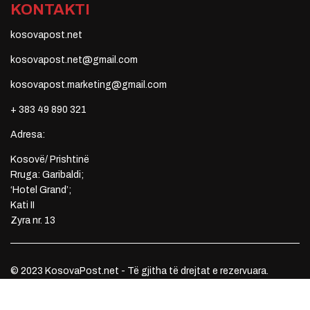
KONTAKTI
kosovapost.net
kosovapost.net@gmail.com
kosovapost.marketing@gmail.com
+ 383 49 890 321
Adresa:
Kosovë/ Prishtinë
Rruga: Garibaldi;
‘Hotel Grand’;
Kati II
Zyra nr. 13
© 2023 KosovaPost.net - Të gjitha të drejtat e rezervuara.