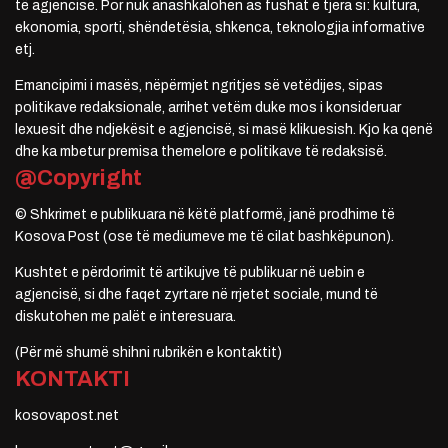
të agjencisë. Por nuk anashkalohen as fushat e tjera si: kultura,
ekonomia, sporti, shëndetësia, shkenca, teknologjia informative
etj.
Emancipimi i masës, nëpërmjet ngritjes së vetëdijes, sipas
politikave redaksionale, arrihet vetëm duke mos i konsideruar
lexuesit dhe ndjekësit e agjencisë, si masë klikuesish. Kjo ka qenë
dhe ka mbetur premisa themelore e politikave të redaksisë.
@Copyright
© Shkrimet e publikuara në këtë platformë, janë prodhime të
Kosova Post (ose të mediumeve me të cilat bashkëpunon).
Kushtet e përdorimit të artikujve të publikuar në uebin e
agjencisë, si dhe faqet zyrtare në rrjetet sociale, mund të
diskutohen me palët e interesuara.
(Për më shumë shihni rubrikën e kontaktit)
KONTAKTI
kosovapost.net