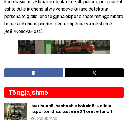
kanë hasur në viktima në objektet e kollapsuara, por prioritet
është duke ju dhënë atyre vendeve ku janë detektuar
persona të gjallë, dhe të gjitha ekipet e shpëtimit nga mbarë
bota kanë dhënë prioritet për të shpëtuar sa më shumë
jetë./KosovaPost/.
Të ngjajshme
Marihuanë, hashash e kokainë: Policia
raporton disa raste në 24 orët e fundit
1 ORË MË PARË