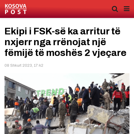
Ekipi i FSK-së ka arritur të
nxjerr nga rrënojat një
fëmijë të moshës 2 vjeçare
08 Shkurt 2023, 17:42