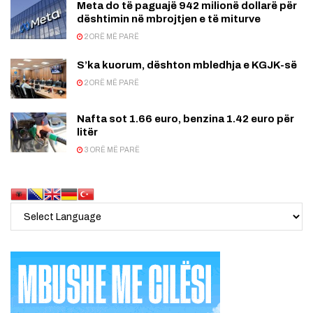
Meta do të paguajë 942 milionë dollarë për
dështimin në mbrojtjen e të miturve
2 ORË MË PARË
S’ka kuorum, dështon mbledhja e KGJK-së
2 ORË MË PARË
Nafta sot 1.66 euro, benzina 1.42 euro për
litër
3 ORË MË PARË