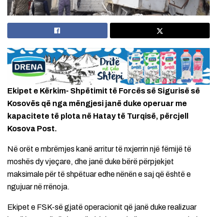
Ekipet e Kërkim- Shpëtimit të Forcës së Sigurisë së
Kosovës që nga mëngjesi janë duke operuar me
kapacitete të plota në Hatay të Turqisë, përcjell
Kosova Post.
Në orët e mbrëmjes kanë arritur të nxjerrin një fëmijë të
moshës dy vjeçare, dhe janë duke bërë përpjekjet
maksimale për të shpëtuar edhe nënën e saj që është e
ngujuar në rrënoja.
Ekipet e FSK-së gjatë operacionit që janë duke realizuar