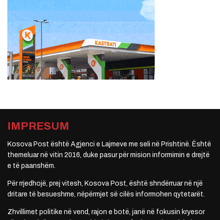
IMPRESUM
Kosova Post është Agjenci e Lajmeve me seli në Prishtinë. Është
themeluar në vitin 2016, duke pasur për mision informimin e drejtë
e të paanshëm.
Për rrjedhojë, prej vitesh, Kosova Post, është shndërruar në një
dritare të besueshme, nëpërmjet së cilës informohen qytetarët.
Zhvillimet politike në vend, rajon e botë, janë në fokusin kryesor