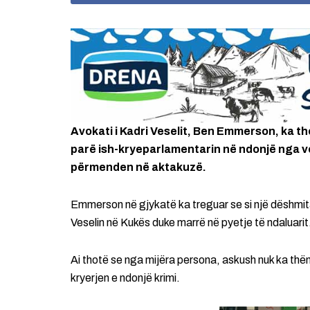
Avokati i Kadri Veselit, Ben Emmerson, ka t
parë ish-kryeparlamentarin në ndonjë nga ve
përmenden në aktakuzë.
Emmerson në gjykatë ka treguar se si një dëshmitar
Veselin në Kukës duke marrë në pyetje të ndaluarit
Ai thotë se nga mijëra persona, askush nuk ka thënë
kryerjen e ndonjë krimi.