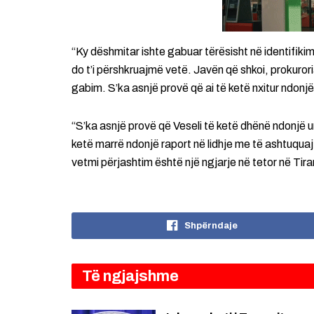
“Ky dëshmitar ishte gabuar tërësisht në identifikim
do t’i përshkruajmë vetë. Javën që shkoi, prokurori
gabim. S’ka asnjë provë që ai të ketë nxitur ndonj
“S’ka asnjë provë që Veseli të ketë dhënë ndonjë 
ketë marrë ndonjë raport në lidhje me të ashtuquajtur
vetmi përjashtim është një ngjarje në tetor në Tira
Shpërndaje
Të ngjajshme