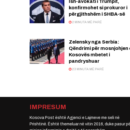
Ish-avokati i Trumpit,
konfirmohet si prokuror i
përgjithshëm i SHBA-së
2 MINUTA MË PARË
Zelensky nga Serbia:
Qëndrimi për mosnjohjen 
Kosovës mbetet i
pandryshuar
23 MINUTA MË PARË
IMPRESUM
Kosova Post është Agjenci e Lajmeve me seli në
Prishtinë. Është themeluar në vitin 2016, duke pasur pë