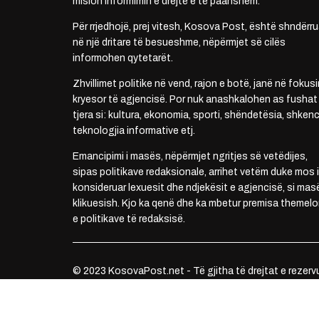
mision informimin e drejtë e të paanshëm.
Për rrjedhojë, prej vitesh, Kosova Post, është shndërru
në një dritare të besueshme, nëpërmjet së cilës
informohen qytetarët.
Zhvillimet politike në vend, rajon e botë, janë në fokusi
kryesor të agjencisë. Por nuk anashkalohen as fushat
tjera si: kultura, ekonomia, sporti, shëndetësia, shkenc
teknologjia informative etj.
Emancipimi i masës, nëpërmjet ngritjes së vetëdijes,
sipas politikave redaksionale, arrihet vetëm duke mos i
konsideruar lexuesit dhe ndjekësit e agjencisë, si mas
klikuesish. Kjo ka qenë dhe ka mbetur premisa themelo
e politikave të redaksisë.
© 2023 KosovaPost.net - Të gjitha të drejtat e rezerv