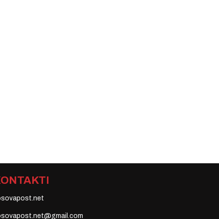
KONTAKTI
osovapost.net
osovapost.net@gmail.com