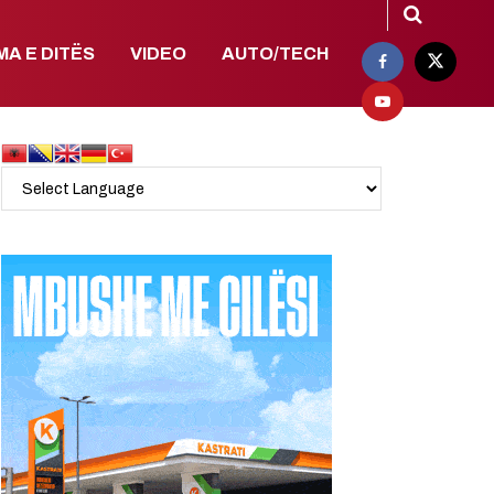
MA E DITËS
VIDEO
AUTO/TECH