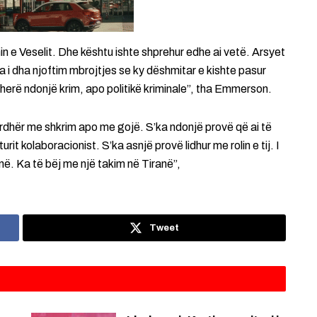
in e Veselit. Dhe kështu ishte shprehur edhe ai vetë. Arsyet
a i dha njoftim mbrojtjes se ky dëshmitar e kishte pasur
ëherë ndonjë krim, apo politikë kriminale”, tha Emmerson.
urdhër me shkrim apo me gojë. S’ka ndonjë provë që ai të
it kolaboracionist. S’ka asnjë provë lidhur me rolin e tij. I
në. Ka të bëj me një takim në Tiranë”,
Tweet