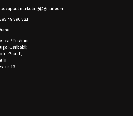
osovapost.marketing@gmail.com
383 49 890 321
dresa:
sovë/ Prishtinë
uga: Garibaldi;
otel Grand’;
ti II
ra nr. 13