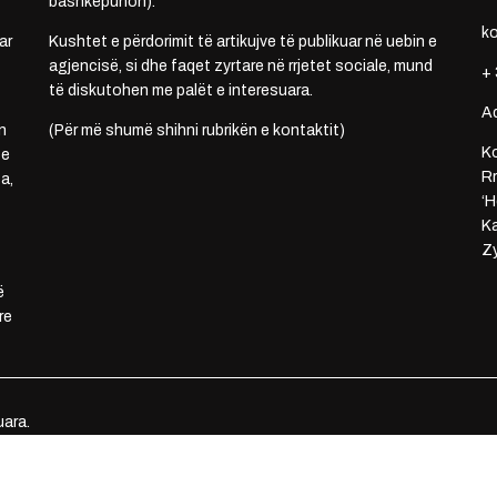
bashkëpunon).
k
ar
Kushtet e përdorimit të artikujve të publikuar në uebin e
agjencisë, si dhe faqet zyrtare në rrjetet sociale, mund
+ 
të diskutohen me palët e interesuara.
A
n
(Për më shumë shihni rubrikën e kontaktit)
Ko
 e
Rr
a,
‘H
Ka
Zy
ë
re
uara.