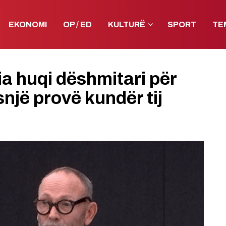
EKONOMI
OP / ED
KULTURË
SPORT
TE
a huqi dëshmitari për
snjë provë kundër tij