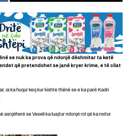
hënë se nuk ka prova që ndonjë dëshmitar ta ketë
ndet që pretendohet se janë kryer krime, e të cilat
, ia ka huqur keq kur kishte thënë se e ka parë Kadri
.
 asnjëherë se Veseli ka luajtur ndonjë rol që ka nxitur