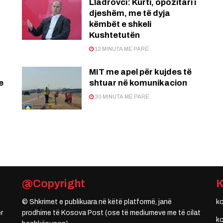
Lladrovci: Kurti, opozitari i
djeshëm, me të dyja
këmbët e shkeli
Kushtetutën
12 MINUTA MË PARË
MIT me apel për kujdes të
e
shtuar në komunikacion
30 MINUTA MË PARË
@Copyright
© Shkrimet e publikuara në këtë platformë, janë
k
r
prodhime të Kosova Post (ose të mediumeve me të cilat
k