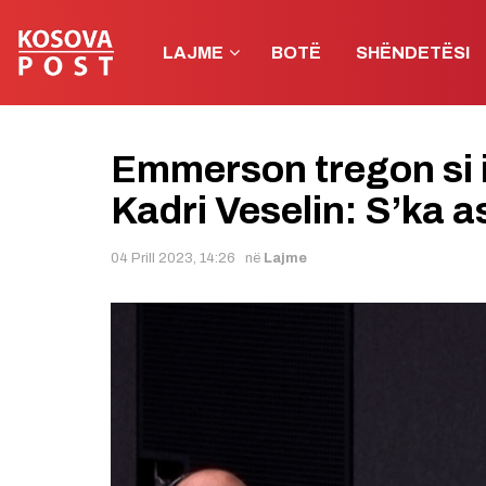
LAJME
BOTË
SHËNDETËSI
Emmerson tregon si i
Kadri Veselin: S’ka a
04 Prill 2023, 14:26
në
Lajme