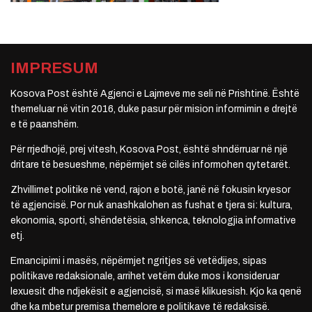
IMPRESUM
Kosova Post është Agjenci e Lajmeve me seli në Prishtinë. Është
themeluar në vitin 2016, duke pasur për mision informimin e drejtë
e të paanshëm.
Për rrjedhojë, prej vitesh, Kosova Post, është shndërruar në një
dritare të besueshme, nëpërmjet së cilës informohen qytetarët.
Zhvillimet politike në vend, rajon e botë, janë në fokusin kryesor
të agjencisë. Por nuk anashkalohen as fushat e tjera si: kultura,
ekonomia, sporti, shëndetësia, shkenca, teknologjia informative
etj.
Emancipimi i masës, nëpërmjet ngritjes së vetëdijes, sipas
politikave redaksionale, arrihet vetëm duke mos i konsideruar
lexuesit dhe ndjekësit e agjencisë, si masë klikuesish. Kjo ka qenë
dhe ka mbetur premisa themelore e politikave të redaksisë.