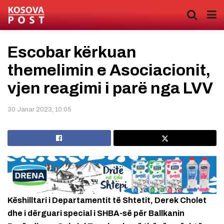
Escobar kërkuan
themelimin e Asociacionit,
vjen reagimi i parë nga LVV
30 Janar 2023, 10:05
Këshilltari i Departamentit të Shtetit, Derek Cholet
dhe i dërguari special i SHBA-së për Ballkanin