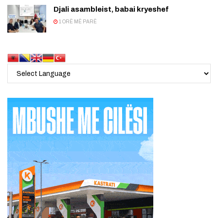
Djali asambleist, babai kryeshef
1 ORË MË PARË