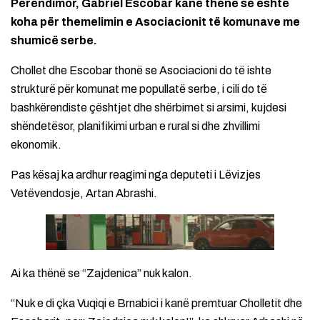
Perëndimor, Gabriel Escobar kanë thënë se është
koha për themelimin e Asociacionit të komunave me
shumicë serbe.
Chollet dhe Escobar thonë se Asociacioni do të ishte
strukturë për komunat me popullatë serbe, i cili do të
bashkërendiste çështjet dhe shërbimet si arsimi, kujdesi
shëndetësor, planifikimi urban e rural si dhe zhvillimi
ekonomik.
Pas kësaj ka ardhur reagimi nga deputeti i Lëvizjes
Vetëvendosje, Artan Abrashi.
Ai ka thënë se “Zajdenica” nuk kalon.
“Nuk e di çka Vuqiqi e Brnabici i kanë premtuar Cholletit dhe