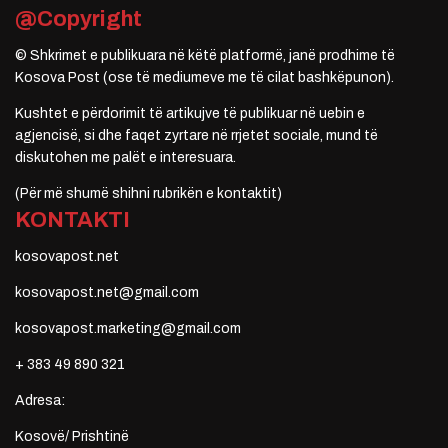
@Copyright
© Shkrimet e publikuara në këtë platformë, janë prodhime të
Kosova Post (ose të mediumeve me të cilat bashkëpunon).
Kushtet e përdorimit të artikujve të publikuar në uebin e
agjencisë, si dhe faqet zyrtare në rrjetet sociale, mund të
diskutohen me palët e interesuara.
(Për më shumë shihni rubrikën e kontaktit)
KONTAKTI
kosovapost.net
kosovapost.net@gmail.com
kosovapost.marketing@gmail.com
+ 383 49 890 321
Adresa:
Kosovë/ Prishtinë