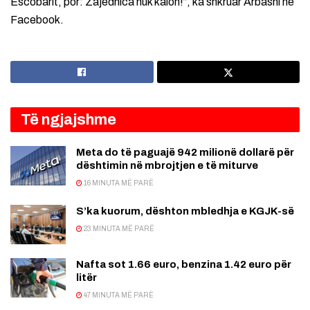
Escobarit, por: Zajednica nuk kalon!”, ka shkruar Arbashi në
Facebook.
Të ngjajshme
Meta do të paguajë 942 milionë dollarë për
dështimin në mbrojtjen e të miturve
16 MINUTA MË PARË
S’ka kuorum, dështon mbledhja e KGJK-së
23 MINUTA MË PARË
Nafta sot 1.66 euro, benzina 1.42 euro për
litër
47 MINUTA MË PARË