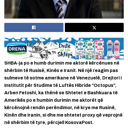
SHBA-ja po e humb durimin me aktorë kërcënues në
shërbim të Rusisë, Kinës e Iranit. Në një reagim pas
sulmeve të sotme amerikane në Venezuelë, Drejtori i
Institutit për Studime të Luftës Hibride “Octopus”,
Arben Fetoshi, ka thënë se Shtetet e Bashkuara të
Amerikës po e humbin durimin me aktorët që
kërcënojnë rendin perëndimor, në krye me Rusinë,
Kinën dhe Iranin, si dhe me shtetet proxy që veprojnë
në shërbim të tyre, përcjell KosovaPost.