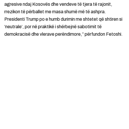
agresive ndaj Kosovës dhe vendeve të tjera të rajonit,
rrezikon të përballet me masa shumë më të ashpra.
Presidenti Trump po e humb durimin me shtetet që shtiren si
‘neutrale’, por në praktikë i shërbejnë sabotimit të
demokracisë dhe vlerave perëndimore,” përfundon Fetoshi.