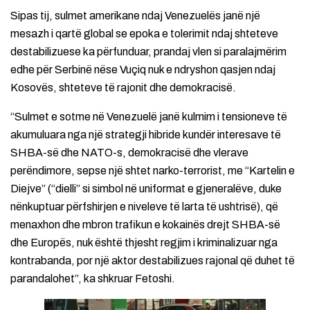
Sipas tij, sulmet amerikane ndaj Venezuelës janë një
mesazh i qartë global se epoka e tolerimit ndaj shteteve
destabilizuese ka përfunduar, prandaj vlen si paralajmërim
edhe për Serbinë nëse Vuçiq nuk e ndryshon qasjen ndaj
Kosovës, shteteve të rajonit dhe demokracisë.
“Sulmet e sotme në Venezuelë janë kulmim i tensioneve të
akumuluara nga një strategji hibride kundër interesave të
SHBA-së dhe NATO-s, demokracisë dhe vlerave
perëndimore, sepse një shtet narko-terrorist, me “Kartelin e
Diejve” (“dielli” si simbol në uniformat e gjeneralëve, duke
nënkuptuar përfshirjen e niveleve të larta të ushtrisë), që
menaxhon dhe mbron trafikun e kokainës drejt SHBA-së
dhe Europës, nuk është thjesht regjim i kriminalizuar nga
kontrabanda, por një aktor destabilizues rajonal që duhet të
parandalohet”, ka shkruar Fetoshi.