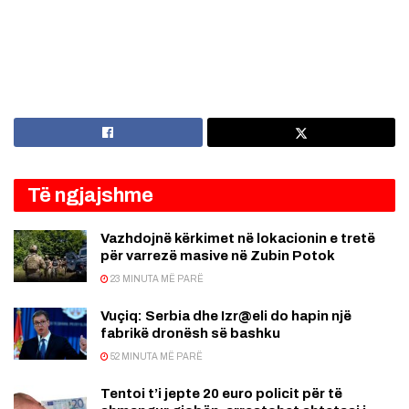
Të ngjajshme
Vazhdojnë kërkimet në lokacionin e tretë
për varrezë masive në Zubin Potok
23 MINUTA MË PARË
Vuçiq: Serbia dhe Izr@eli do hapin një
fabrikë dronësh së bashku
52 MINUTA MË PARË
Tentoi t’i jepte 20 euro policit për të