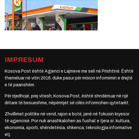
IMPRESUM
Kosova Post është Agjenci e Lajmeve me seli në Prishtinë. Është
themeluar në vitin 2016, duke pasur për mision informimin e drejtë
e të paanshëm.
Për rrjedhojë, prej vitesh, Kosova Post, është shndërruar në një
dritare të besueshme, nëpërmjet së cilës informohen qytetarët.
Zhvillimet politike në vend, rajon e botë, janë në fokusin kryesor
të agjencisë. Por nuk anashkalohen as fushat e tjera si: kultura,
ekonomia, sporti, shëndetësia, shkenca, teknologjia informative
etj.