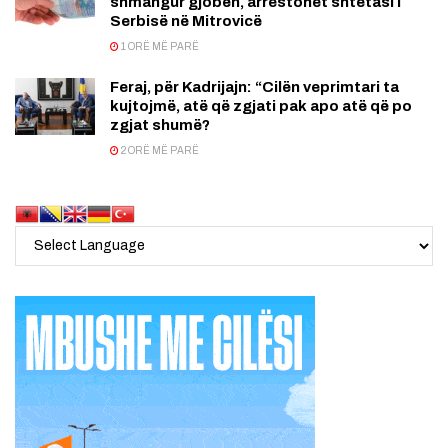
shmangur gjobën, arrestohet shtetasi i
Serbisë në Mitrovicë
1 ORË MË PARË
Feraj, për Kadrijajn: “Cilën veprimtari ta
kujtojmë, atë që zgjati pak apo atë që po
zgjat shumë?
2 ORË MË PARË