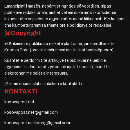
Emancipimi i masës, nëpërmjet ngritjes së vetëdijes, sipas
politikave redaksionale, arrihet vetëm duke mos i konsideruar
lexuesit dhe ndjekësit e agjencisë, si masë klikuesish. Kjo ka qenë
dhe ka mbetur premisa themelore e politikave të redaksisë.
@Copyright
© Shkrimet e publikuara në këtë platformë, janë prodhime të
Kosova Post (ose të mediumeve me të cilat bashkëpunon).
Kushtet e përdorimit të artikujve të publikuar në uebin e
agjencisë, si dhe faqet zyrtare në rrjetet sociale, mund të
diskutohen me palët e interesuara.
(Për më shumë shihni rubrikën e kontaktit)
KONTAKTI
kosovapost.net
kosovapost.net@gmail.com
kosovapost.marketing@gmail.com