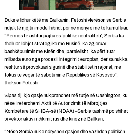
Duke e lidhur këtë me Ballkanin, Fetoshi vlerëson se Serbia
ndjek të njëjtin model hibrid, por në mënyrë më të kamufluar.
“Përmes të ashtuquajturës ‘politikë neutraliteti’, Serbia ka
thelluar lidhjet strategjike me Rusinë, ka zgjeruar
bashkëpunimin me Kinën dhe, paralelisht, ka përfituar
miliarda euro nga procesi i integrimit europian, derisa nuk ka
reshtur së provokuari sigurinë dhe stabilitetin rajonal, me
fokus të veçantë sabotimin e Republikës së Kosovës”,
thekson Fetoshi.
Sipas tij, kjo qasje nuk pranohet më tutje në Uashington, ku
nëse i referohemi Aktit të Autorizimit të Mbrojtjes
Kombëtare të SHBA-së (NDAA) –Serbia tashmë po shihet
si vektor aktiv i ndikimit rus dhe kinez në Ballkan.
“Nëse Serbia nuk e ndryshon qasjen dhe vazhdon politikën