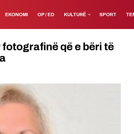
EKONOMI
OP / ED
KULTURË
SPORT
TE
 fotografinë që e bëri të
ka