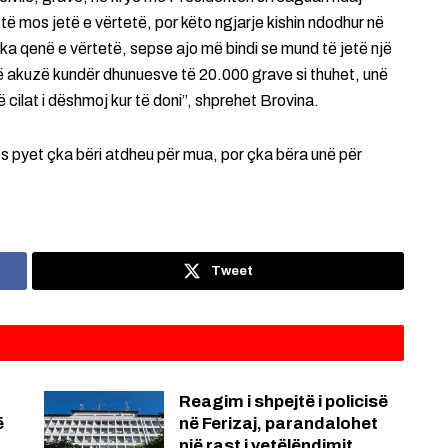
të mos jetë e vërtetë, por këto ngjarje kishin ndodhur në
ka qenë e vërtetë, sepse ajo më bindi se mund të jetë një
ë akuzë kundër dhunuesve të 20.000 grave si thuhet, unë
 cilat i dëshmoj kur të doni”, shprehet Brovina.
os pyet çka bëri atdheu për mua, por çka bëra unë për
Tweet
Reagim i shpejtë i policisë
ë
në Ferizaj, parandalohet
një rast i vetëlëndimit