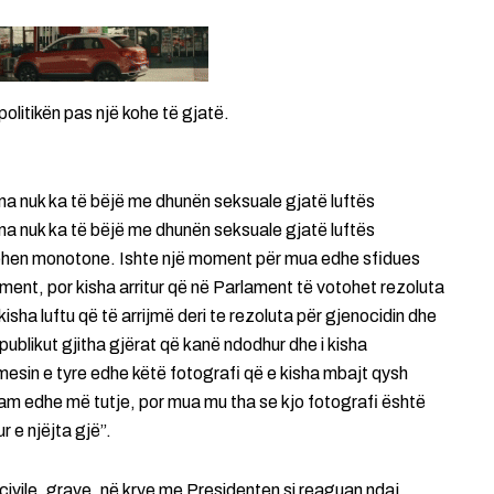
politikën pas një kohe të gjatë.
ina nuk ka të bëjë me dhunën seksuale gjatë luftës
ina nuk ka të bëjë me dhunën seksuale gjatë luftës
 bëhen monotone. Ishte një moment për mua edhe sfidues
ament, por kisha arritur që në Parlament të votohet rezoluta
isha luftu që të arrijmë deri te rezoluta për gjenocidin dhe
publikut gjitha gjërat që kanë ndodhur dhe i kisha
mesin e tyre edhe këtë fotografi që e kisha mbajt qysh
am edhe më tutje, por mua mu tha se kjo fotografi është
r e njëjta gjë”.
civile, grave, në krye me Presidenten si reaguan ndaj