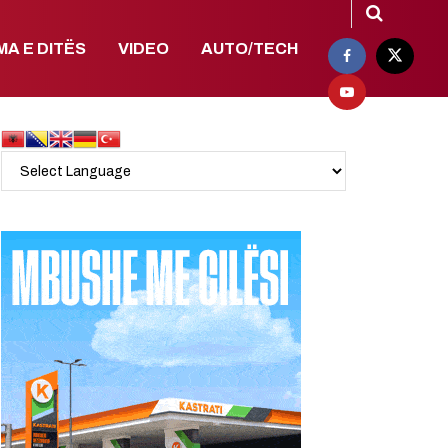
MA E DITËS
VIDEO
AUTO/TECH