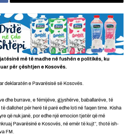
jatësinë më të madhe në fushën e politikës, ku
nuar për çështjen e Kosovës.
uar deklaratën e Pavarësisë së Kosovës.
ve dhe burrave, e fëmijëve, gjyshërve, baballarëve, të
të dallohet për herë të parë edhe loti në faqen time. Kisha
 atyre që nuk janë, por edhe një emocion tjetër që më
kruaj Pavarësinë e Kosovës, në emër të kujt”, thotë ish-
ova FM.