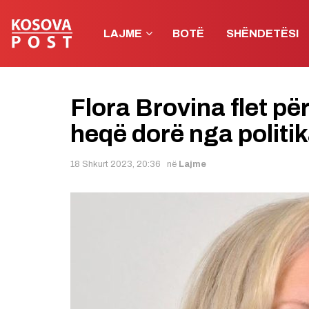
LAJME
BOTË
SHËNDETËSI
Flora Brovina flet për
heqë dorë nga politi
18 Shkurt 2023, 20:36
në
Lajme