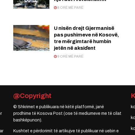
8 ORË MË PARË
U nisën drejt Gjermanisë
pas pushimeve në Kosovë,
tre mërgimtarë humbin
jetën në aksiďent
9 ORË MË PARË
@Copyright
© Shkrimet e publikuara në këtë platformë, janë
k
r
prodhime të Kosova Post (ose të mediumeve me të cilat
k
bashkëpunon).
k
ar
Kushtet e përdorimit të artikujve të publikuar në uebin e