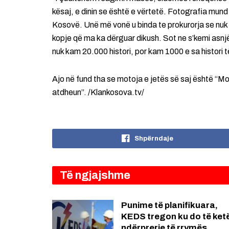
kësaj, e dinin se është e vërtetë. Fotografia mund 
Kosovë. Unë më vonë u binda te prokurorja se nuk 
kopje që ma ka dërguar dikush. Sot ne s’kemi asnj
nuk kam 20.000 histori, por kam 1000 e sa histori të
Ajo në fund tha se motoja e jetës së saj është “M
atdheun”. /Klankosova.tv/
Shpërndaje
Të ngjajshme
Punime të planifikuara,
KEDS tregon ku do të ket
ndërprerje të rrymës