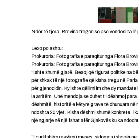
Ndër të tjera, Brovina tregon se pse vendosi ta lë 
Lexo po ashtu:
Prokuroria: Fotografia e paraqitur nga Flora Brov
Prokuroria: Fotografia e paraqitur nga Flora Brov
“Ishte shumë gjatë. Besoj që figurat politike na
për shkak të një fotografie që kisha tregu në Parl
për gjenocidin. Ky ishte qëllimi im dhe dy mandate k
ia arritëm. Unë mendoja se duhet t’i dëshmoj para 
dëshmitë, historitë e këtyre grave të dhunuara në 
ndoshta 20 vjet. Kisha dëshmi shumë konkrete, i k
një ngjarje në një fshat afër Gjakovës ku ka ndodhu
“I çuditshëm reagimi i masës, sidomos i shoqërisë 