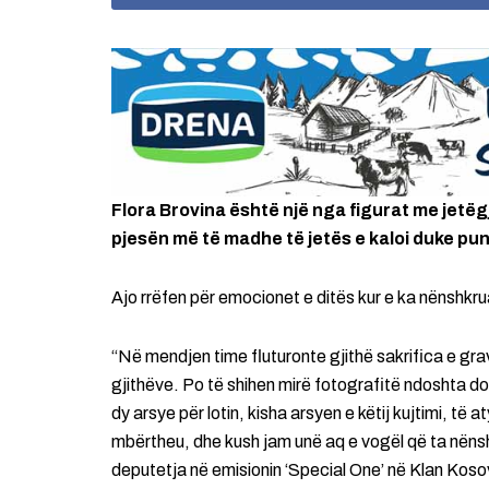
Flora Brovina është një nga figurat me jetëg
pjesën më të madhe të jetës e kaloi duke pu
Ajo rrëfen për emocionet e ditës kur e ka nënshkr
“Në mendjen time fluturonte gjithë sakrifica e gra
gjithëve. Po të shihen mirë fotografitë ndoshta do 
dy arsye për lotin, kisha arsyen e këtij kujtimi, të
mbërtheu, dhe kush jam unë aq e vogël që ta nënsh
deputetja në emisionin ‘Special One’ në Klan Kos