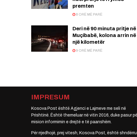
premten
8 ORË MË PARË
Deri në 90 minuta pritje në
Muçibabë, kolona arrin në
një kilometër
9 ORË MË PARË
IMPRESUM
Kosova Post është Agjenci e Lajmeve me seli në
Prishtinë. Është themeluar në vitin 2016, duke pasur pë
mision informimin e drejtë e të paanshëm.
Për rrjedhojë, prej vitesh, Kosova Post, është shndërru