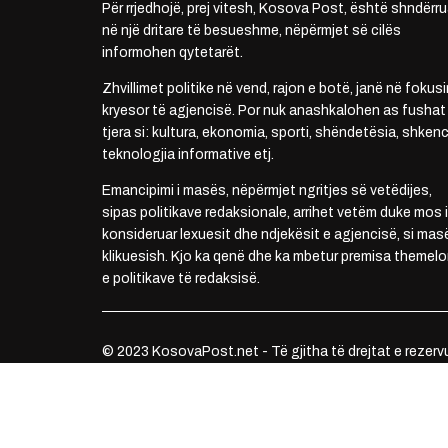
Për rrjedhojë, prej vitesh, Kosova Post, është shndërru
në një dritare të besueshme, nëpërmjet së cilës
informohen qytetarët.
Zhvillimet politike në vend, rajon e botë, janë në fokusi
kryesor të agjencisë. Por nuk anashkalohen as fushat
tjera si: kultura, ekonomia, sporti, shëndetësia, shkenc
teknologjia informative etj.
Emancipimi i masës, nëpërmjet ngritjes së vetëdijes,
sipas politikave redaksionale, arrihet vetëm duke mos i
konsideruar lexuesit dhe ndjekësit e agjencisë, si mas
klikuesish. Kjo ka qenë dhe ka mbetur premisa themelo
e politikave të redaksisë.
© 2023 KosovaPost.net - Të gjitha të drejtat e rezerv