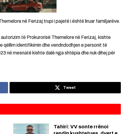
emelore në Ferizaj trupi i pajetë i është liruar familjarëve.
ën autorizim të Prokurorisë Themelore në Ferizaj, kishte
qëllim identifikimin dhe vendndodhjen e personit të
23 në mesnatë kishte dalë nga shtëpia dhe nuk dihej për
Tweet
:
Tahiri: VV sonte rrënoi
rendin kushtetues, dyert e