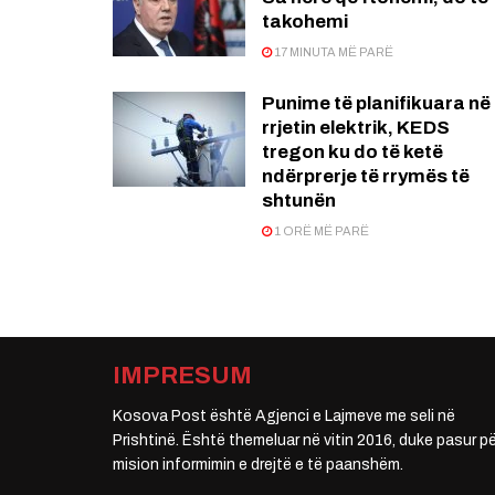
takohemi
17 MINUTA MË PARË
Punime të planifikuara në
rrjetin elektrik, KEDS
tregon ku do të ketë
ndërprerje të rrymës të
shtunën
1 ORË MË PARË
IMPRESUM
Kosova Post është Agjenci e Lajmeve me seli në
Prishtinë. Është themeluar në vitin 2016, duke pasur pë
mision informimin e drejtë e të paanshëm.