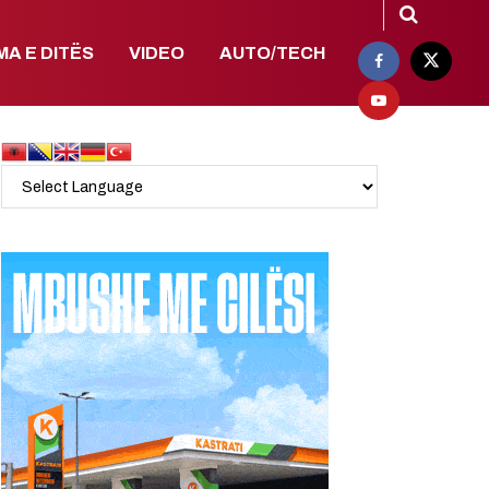
MA E DITËS
VIDEO
AUTO/TECH