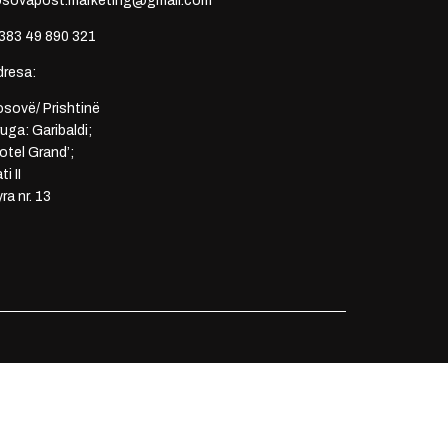
osovapost.marketing@gmail.com
383 49 890 321
dresa:
sovë/ Prishtinë
uga: Garibaldi;
otel Grand’;
ti II
ra nr. 13