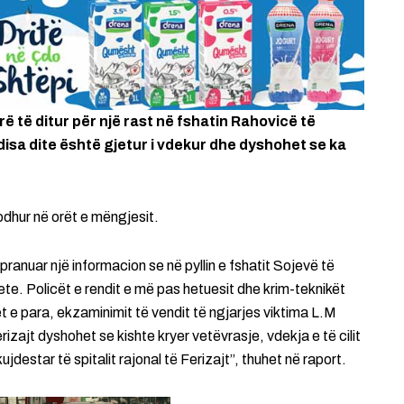
rë të ditur për një rast në fshatin Rahovicë të
a disa dite është gjetur i vdekur dhe dyshohet se ka
odhur në orët e mëngjesit.
 pranuar një informacion se në pyllin e fshatit Sojevë të
ete. Policët e rendit e më pas hetuesit dhe krim-teknikët
t e para, ekzaminimit të vendit të ngjarjes viktima L.M
zajt dyshohet se kishte kryer vetëvrasje, vdekja e të cilit
destar të spitalit rajonal të Ferizajt”, thuhet në raport.