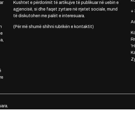
k
ar
Kushtet e përdorimit të artikujve të publikuar në uebin e
agjencisë, si dhe faqet zyrtare në rrjetet sociale, mund
+ 
të diskutohen me palët e interesuara.
A
n
(Për më shumë shihni rubrikën e kontaktit)
Ko
 e
Rr
a,
‘H
Ka
Zy
ë
re
uara.