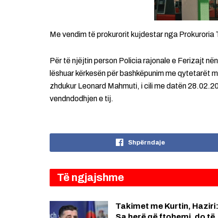
Me vendim të prokurorit kujdestar nga Prokuroria Th
Për të njëjtin person Policia rajonale e Ferizajt n
lëshuar kërkesën për bashkëpunim me qytetarët me 
zhdukur Leonard Mahmuti, i cili me datën 28.02.20
vendndodhjen e tij.
Shpërndaje
Të ngjajshme
Takimet me Kurtin, Haziri
Sa herë që ftohemi, do të