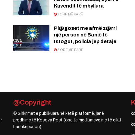
Kuvendit të mbyllura
1 ORË MË PARË
Pl@goset me aŕmë z@rri
një person në Banjë të
Istogut, policia jep detaje
2 ORË MË PARË
@Copyright
© Shkrimet e publikuara në këtë platformë, janë
k
r
prodhime të Kosova Post (ose të mediumeve me të cilat
k
bashkëpunon).