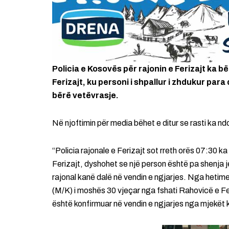
Policia e Kosovës për rajonin e Ferizajt ka bë
Ferizajt, ku personi i shpallur i zhdukur par
bërë vetëvrasje.
Në njoftimin për media bëhet e ditur se rasti ka nd
“Policia rajonale e Ferizajt sot rreth orës 07:30 ka
Ferizajt, dyshohet se një person është pa shenja j
rajonal kanë dalë në vendin e ngjarjes. Nga hetime
(M/K) i moshës 30 vjeçar nga fshati Rahovicë e Feri
është konfirmuar në vendin e ngjarjes nga mjekët kuj