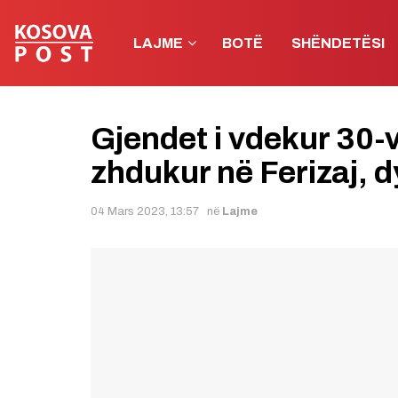
LAJME
BOTË
SHËNDETËSI
Gjendet i vdekur 30-vj
zhdukur në Ferizaj, 
04 Mars 2023, 13:57
në
Lajme