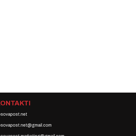
KONTAKTI
osovapost.net
osovapost.net@gmail.com