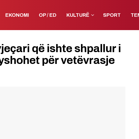
EKONOMI
OP / ED
KULTURË
SPORT
TE
eçari që ishte shpallur i
dyshohet për vetëvrasje