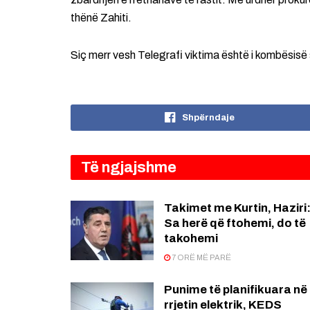
thënë Zahiti.
Siç merr vesh Telegrafi viktima është i kombësisë s
Shpërndaje
Të ngjajshme
Takimet me Kurtin, Haziri
Sa herë që ftohemi, do të
takohemi
7 ORË MË PARË
Punime të planifikuara në
rrjetin elektrik, KEDS