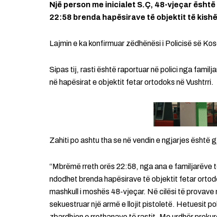
Një person me inicialet S.Ç, 48-vjeçar është
22:58 brenda hapësirave të objektit të kish
Lajmin e ka konfirmuar zëdhënësi i Policisë së Koso
Sipas tij, rasti është raportuar në polici nga familj
në hapësirat e objektit fetar ortodoks në Vushtrri.
Zahiti po ashtu tha se në vendin e ngjarjes është gj
“Mbrëmë rreth orës 22:58, nga ana e familjarëve t
ndodhet brenda hapësirave të objektit fetar ortodo
mashkull i moshës 48-vjeçar. Në cilësi të provave 
sekuestruar një armë e llojit pistoletë. Hetuesit po
zbardhjen e rrethanave të rastit. Me urdhër prokuro