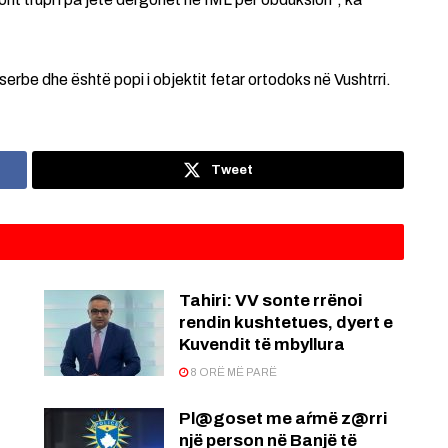
erbe dhe është popi i objektit fetar ortodoks në Vushtrri.
Tweet
:
Tahiri: VV sonte rrënoi
rendin kushtetues, dyert e
Kuvendit të mbyllura
8 ORË MË PARË
Pl@goset me aŕmë z@rri
një person në Banjë të