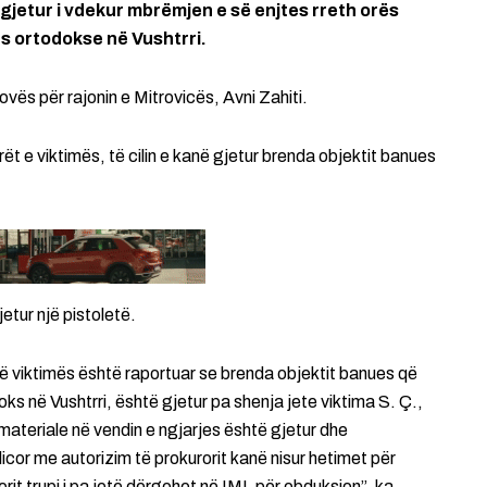
 gjetur i vdekur mbrëmjen e së enjtes rreth orës
ës ortodokse në Vushtrri.
vës për rajonin e Mitrovicës, Avni Zahiti.
arët e viktimës, të cilin e kanë gjetur brenda objektit banues
etur një pistoletë.
ë viktimës është raportuar se brenda objektit banues që
ks në Vushtrri, është gjetur pa shenja jete viktima S. Ç.,
materiale në vendin e ngjarjes është gjetur dhe
licor me autorizim të prokurorit kanë nisur hetimet për
rit trupi i pa jetë dërgohet në IML për obduksion”, ka