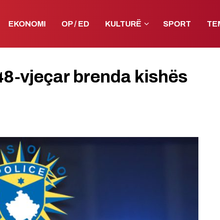
EKONOMI
OP / ED
KULTURË
SPORT
TE
 48-vjeçar brenda kishës