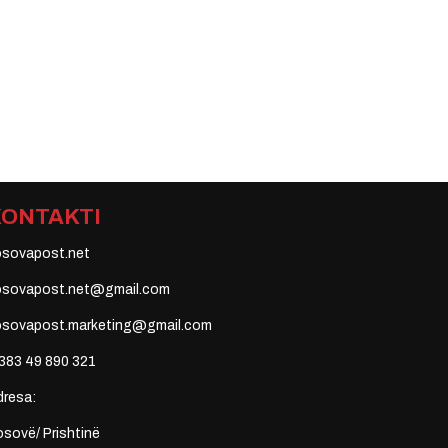
KONTAKTI
osovapost.net
osovapost.net@gmail.com
osovapost.marketing@gmail.com
383 49 890 321
dresa:
sovë/ Prishtinë