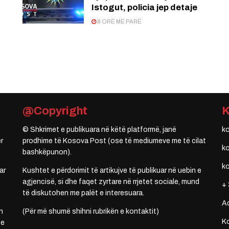
Istogut, policia jep detaje
8 ORË MË PARË
@Copyright
© Shkrimet e publikuara në këtë platformë, janë
k
r
prodhime të Kosova Post (ose të mediumeve me të cilat
k
bashkëpunon).
k
ar
Kushtet e përdorimit të artikujve të publikuar në uebin e
agjencisë, si dhe faqet zyrtare në rrjetet sociale, mund
+ 
të diskutohen me palët e interesuara.
A
n
(Për më shumë shihni rubrikën e kontaktit)
Ko
 e