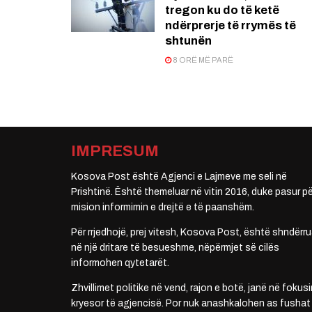
tregon ku do të ketë
ndërprerje të rrymës të
shtunën
8 ORË MË PARË
IMPRESUM
Kosova Post është Agjenci e Lajmeve me seli në
Prishtinë. Është themeluar në vitin 2016, duke pasur pë
mision informimin e drejtë e të paanshëm.
Për rrjedhojë, prej vitesh, Kosova Post, është shndërru
në një dritare të besueshme, nëpërmjet së cilës
informohen qytetarët.
Zhvillimet politike në vend, rajon e botë, janë në fokusi
kryesor të agjencisë. Por nuk anashkalohen as fushat