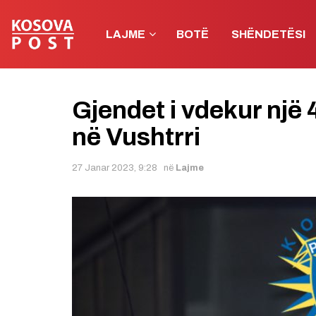
LAJME
BOTË
SHËNDETËSI
Gjendet i vdekur një
në Vushtrri
27 Janar 2023, 9:28
në
Lajme