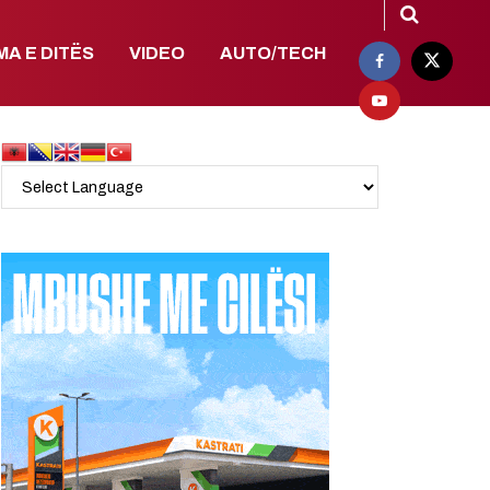
MA E DITËS
VIDEO
AUTO/TECH