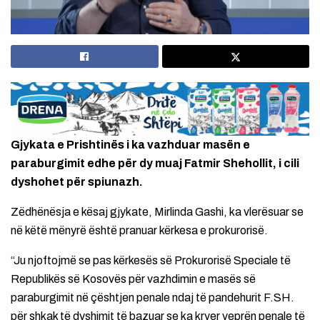
Gjykata e Prishtinës i ka vazhduar masën e
paraburgimit edhe për dy muaj Fatmir Shehollit, i cili
dyshohet për spiunazh.
Zëdhënësja e kësaj gjykate, Mirlinda Gashi, ka vlerësuar se
në këtë mënyrë është pranuar kërkesa e prokurorisë.
“Ju njoftojmë se pas kërkesës së Prokurorisë Speciale të
Republikës së Kosovës për vazhdimin e masës së
paraburgimit në çështjen penale ndaj të pandehurit F.SH.
për shkak të dyshimit të bazuar se ka kryer veprën penale të