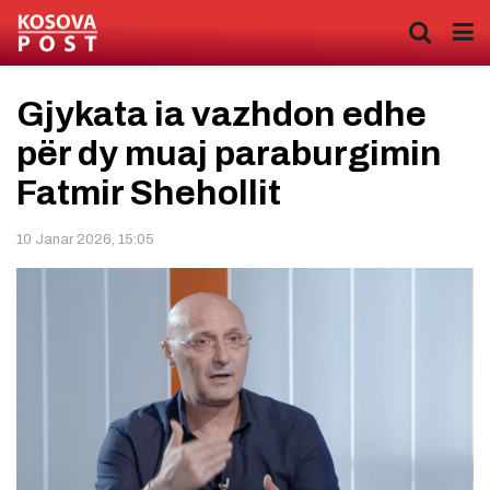
Gjykata ia vazhdon edhe
për dy muaj paraburgimin
Fatmir Shehollit
10 Janar 2026, 15:05