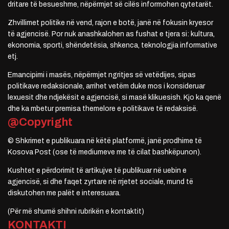
dritare të besueshme, nëpërmjet së cilës informohen qytetarët.
Zhvillimet politike në vend, rajon e botë, janë në fokusin kryesor
të agjencisë. Por nuk anashkalohen as fushat e tjera si: kultura,
ekonomia, sporti, shëndetësia, shkenca, teknologjia informative
etj.
Emancipimi i masës, nëpërmjet ngritjes së vetëdijes, sipas
politikave redaksionale, arrihet vetëm duke mos i konsideruar
lexuesit dhe ndjekësit e agjencisë, si masë klikuesish. Kjo ka qenë
dhe ka mbetur premisa themelore e politikave të redaksisë.
@Copyright
© Shkrimet e publikuara në këtë platformë, janë prodhime të
Kosova Post (ose të mediumeve me të cilat bashkëpunon).
Kushtet e përdorimit të artikujve të publikuar në uebin e
agjencisë, si dhe faqet zyrtare në rrjetet sociale, mund të
diskutohen me palët e interesuara.
(Për më shumë shihni rubrikën e kontaktit)
KONTAKTI