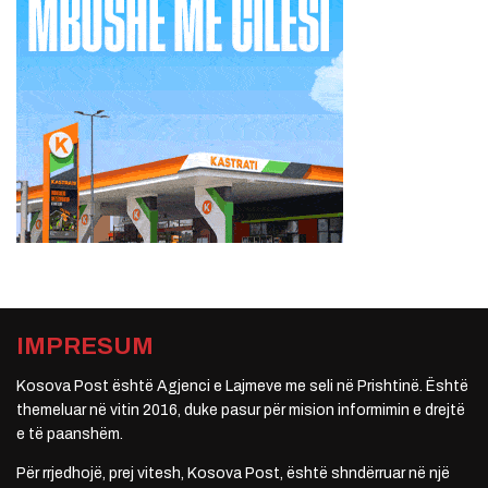
IMPRESUM
Kosova Post është Agjenci e Lajmeve me seli në Prishtinë. Është
themeluar në vitin 2016, duke pasur për mision informimin e drejtë
e të paanshëm.
Për rrjedhojë, prej vitesh, Kosova Post, është shndërruar në një