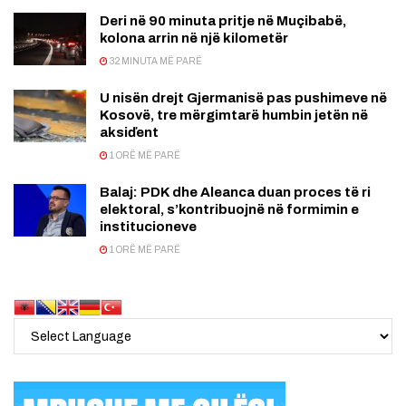
Deri në 90 minuta pritje në Muçibabë,
kolona arrin në një kilometër
32 MINUTA MË PARË
U nisën drejt Gjermanisë pas pushimeve në
Kosovë, tre mërgimtarë humbin jetën në
aksiďent
1 ORË MË PARË
Balaj: PDK dhe Aleanca duan proces të ri
elektoral, s’kontribuojnë në formimin e
institucioneve
1 ORË MË PARË