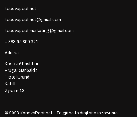
kosovapost.net
kosovapost.net@gmail.com
kosovapost.marketing@gmail.com
+ 383 49 890 321
Adresa:
Kosovë/ Prishtinë
Rruga: Garibaldi;
‘Hotel Grand’;
Kati II
Zyra nr. 13
© 2023 KosovaPost.net - Të gjitha të drejtat e rezervuara.