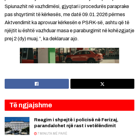
Spiunazhit në vazhdimësi, gjyqtari i procedurës paraprake
pas shqyrtimit të kërkesës, me datë 09.01.2026 përmes
Aktvendimit ka aprovuar kërkesën e PSRK-së, ashtu që të
njëjtit iu është vazhduar masa e paraburgimit në kohëzgjatje
prej 2 (dy) muaj.”, ka deklaruar ajo.
Të ngjajshme
Reagim i shpejtë i policisë në Ferizaj,
parandalohet një rast i vetëlëndimit
7 MINUTA MË PARË